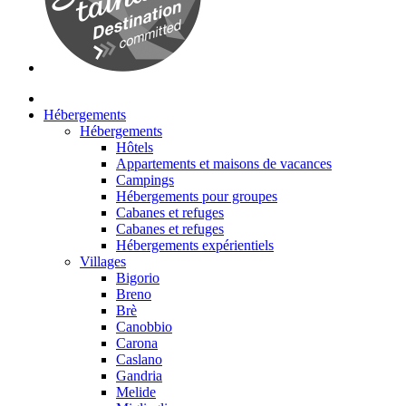
Hébergements
Hébergements
Hôtels
Appartements et maisons de vacances
Campings
Hébergements pour groupes
Cabanes et refuges
Cabanes et refuges
Hébergements expérientiels
Villages
Bigorio
Breno
Brè
Canobbio
Carona
Caslano
Gandria
Melide