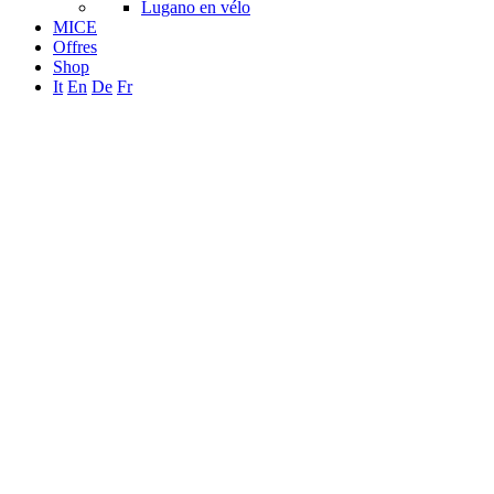
Lugano en vélo
MICE
Offres
Shop
It
En
De
Fr