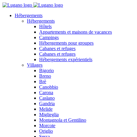
Hébergements
Hébergements
Hôtels
Appartements et maisons de vacances
Campings
Hébergements pour groupes
Cabanes et refuges
Cabanes et refuges
Hébergements expérientiels
Villages
Bigorio
Breno
Brè
Canobbio
Carona
Caslano
Gandria
Melide
Miglieglia
Montagnola et Gentilino
Morcote
Origlio
Sessa