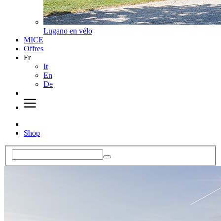
Lugano en vélo
MICE
Offres
Fr
It
En
De
Shop