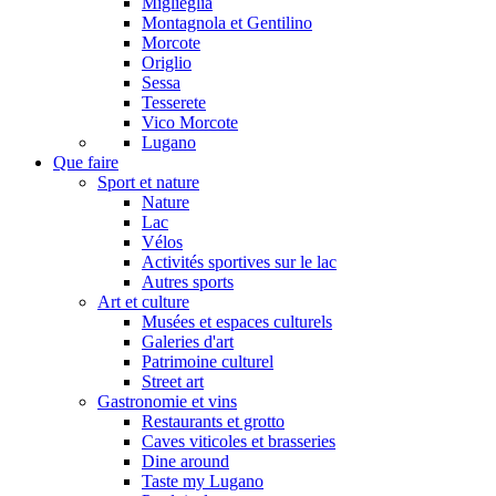
Miglieglia
Montagnola et Gentilino
Morcote
Origlio
Sessa
Tesserete
Vico Morcote
Lugano
Que faire
Sport et nature
Nature
Lac
Vélos
Activités sportives sur le lac
Autres sports
Art et culture
Musées et espaces culturels
Galeries d'art
Patrimoine culturel
Street art
Gastronomie et vins
Restaurants et grotto
Caves viticoles et brasseries
Dine around
Taste my Lugano