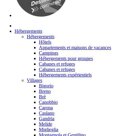
Hébergements
Hébergements
Hôtels
Appartements et maisons de vacances
Campings
Hébergements pour groupes
Cabanes et refuges
Cabanes et refuges
Hébergements expérientiels
Villages
Bigorio
Breno
Brè
Canobbio
Carona
Caslano
Gandria
Melide
Miglieglia
Montagnola et Gentilino