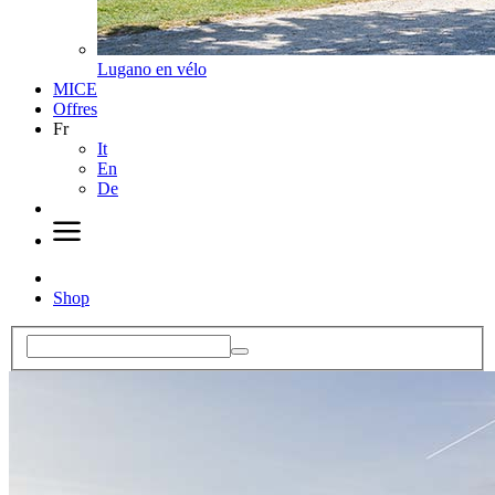
Lugano en vélo
MICE
Offres
Fr
It
En
De
Shop