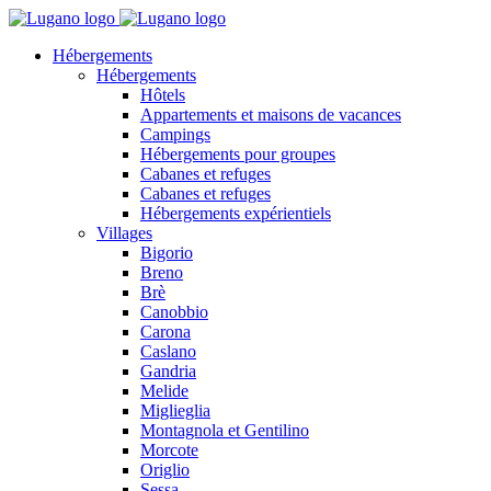
Hébergements
Hébergements
Hôtels
Appartements et maisons de vacances
Campings
Hébergements pour groupes
Cabanes et refuges
Cabanes et refuges
Hébergements expérientiels
Villages
Bigorio
Breno
Brè
Canobbio
Carona
Caslano
Gandria
Melide
Miglieglia
Montagnola et Gentilino
Morcote
Origlio
Sessa