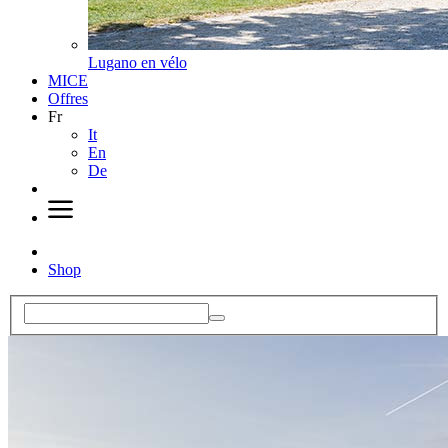
Lugano en vélo
MICE
Offres
Fr
It
En
De
Shop