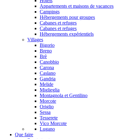
Hôtels
Appartements et maisons de vacances
Campings
Hébergements pour groupes
Cabanes et refuges
Cabanes et refuges
Hébergements expérientiels
Villages
Bigorio
Breno
Brè
Canobbio
Carona
Caslano
Gandria
Melide
Miglieglia
Montagnola et Gentilino
Morcote
Origlio
Sessa
Tesserete
Vico Morcote
Lugano
Que faire