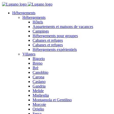
Hébergements
Hébergements
Hôtels
Appartements et maisons de vacances
Campings
Hébergements pour groupes
Cabanes et refuges
Cabanes et refuges
Hébergements expérientiels
Villages
Bigorio
Breno
Brè
Canobbio
Carona
Caslano
Gandria
Melide
Miglieglia
Montagnola et Gentilino
Morcote
Origlio
Sessa