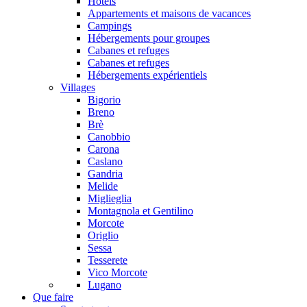
Hôtels
Appartements et maisons de vacances
Campings
Hébergements pour groupes
Cabanes et refuges
Cabanes et refuges
Hébergements expérientiels
Villages
Bigorio
Breno
Brè
Canobbio
Carona
Caslano
Gandria
Melide
Miglieglia
Montagnola et Gentilino
Morcote
Origlio
Sessa
Tesserete
Vico Morcote
Lugano
Que faire