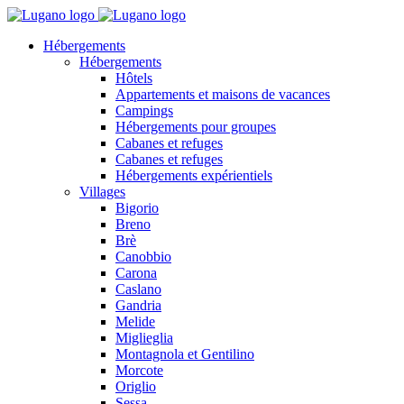
Hébergements
Hébergements
Hôtels
Appartements et maisons de vacances
Campings
Hébergements pour groupes
Cabanes et refuges
Cabanes et refuges
Hébergements expérientiels
Villages
Bigorio
Breno
Brè
Canobbio
Carona
Caslano
Gandria
Melide
Miglieglia
Montagnola et Gentilino
Morcote
Origlio
Sessa