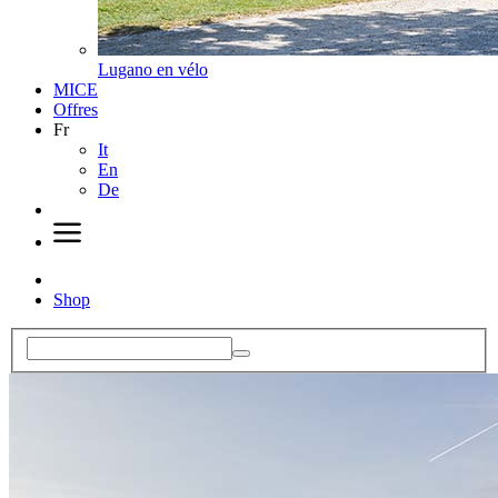
Lugano en vélo
MICE
Offres
Fr
It
En
De
Shop