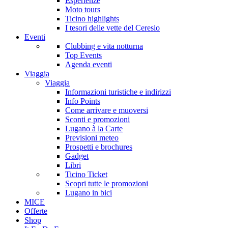
Esperienze
Moto tours
Ticino highlights
I tesori delle vette del Ceresio
Eventi
Clubbing e vita notturna
Top Events
Agenda eventi
Viaggia
Viaggia
Informazioni turistiche e indirizzi
Info Points
Come arrivare e muoversi
Sconti e promozioni
Lugano à la Carte
Previsioni meteo
Prospetti e brochures
Gadget
Libri
Ticino Ticket
Scopri tutte le promozioni
Lugano in bici
MICE
Offerte
Shop