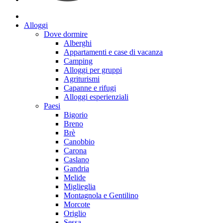
Alloggi
Dove dormire
Alberghi
Appartamenti e case di vacanza
Camping
Alloggi per gruppi
Agriturismi
Capanne e rifugi
Alloggi esperienziali
Paesi
Bigorio
Breno
Brè
Canobbio
Carona
Caslano
Gandria
Melide
Miglieglia
Montagnola e Gentilino
Morcote
Origlio
Sessa