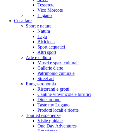
Tesserete
Vico Morcote
Lugano
Cosa fare
Sport e natura
Natura
Lago
Bicicletta
Sport acquatici
Altri sport
Arte e cultura
Musei e spazi culturali
Gallerie d'arte
Patrimonio culturale
Street art
Enogastronomia
Ristoranti e grotti
Cantine vitivinicole e birrifici
Dine around
Taste my Lugano
Prodotti locali e ricette
Tour ed esperienze
Visite guidate
One Day Adventures