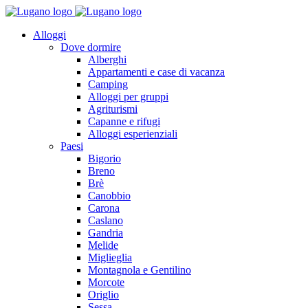
Alloggi
Dove dormire
Alberghi
Appartamenti e case di vacanza
Camping
Alloggi per gruppi
Agriturismi
Capanne e rifugi
Alloggi esperienziali
Paesi
Bigorio
Breno
Brè
Canobbio
Carona
Caslano
Gandria
Melide
Miglieglia
Montagnola e Gentilino
Morcote
Origlio
Sessa