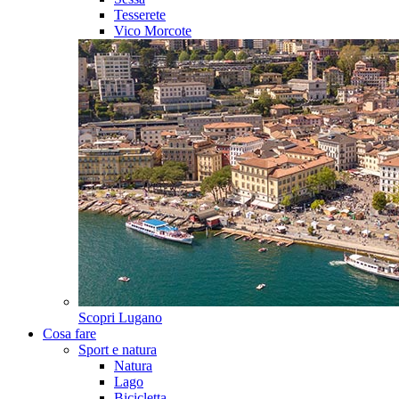
Tesserete
Vico Morcote
Scopri
Lugano
Cosa fare
Sport e natura
Natura
Lago
Bicicletta