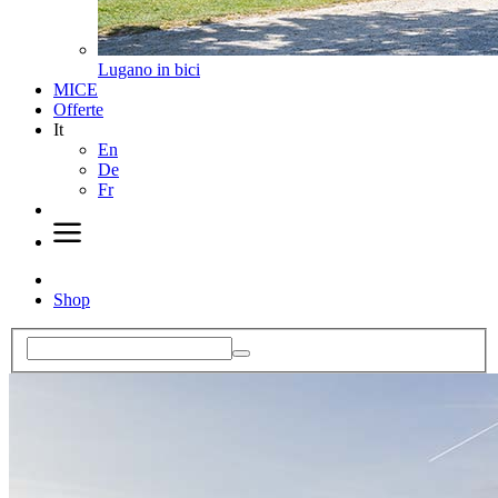
Lugano in bici
MICE
Offerte
It
En
De
Fr
Shop