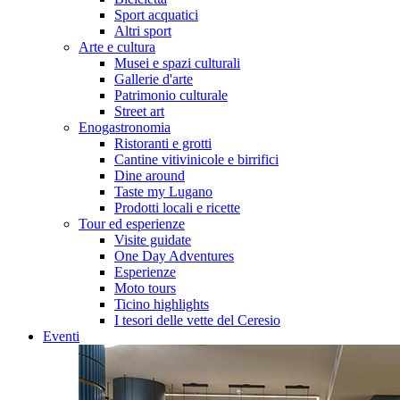
Sport acquatici
Altri sport
Arte e cultura
Musei e spazi culturali
Gallerie d'arte
Patrimonio culturale
Street art
Enogastronomia
Ristoranti e grotti
Cantine vitivinicole e birrifici
Dine around
Taste my Lugano
Prodotti locali e ricette
Tour ed esperienze
Visite guidate
One Day Adventures
Esperienze
Moto tours
Ticino highlights
I tesori delle vette del Ceresio
Eventi