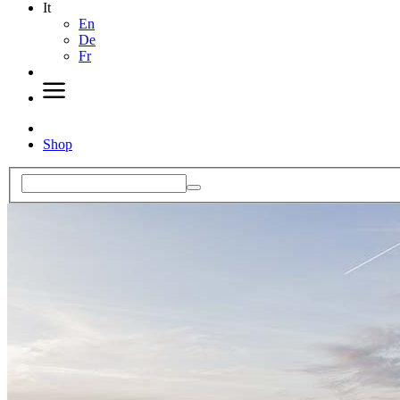
It
En
De
Fr
Shop