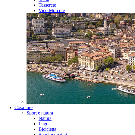
Tesserete
Vico Morcote
Cosa fare
Sport e natura
Natura
Lago
Bicicletta
Sport acquatici