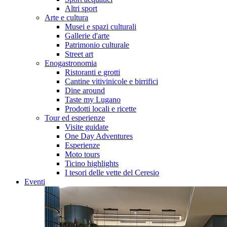
Altri sport
Arte e cultura
Musei e spazi culturali
Gallerie d'arte
Patrimonio culturale
Street art
Enogastronomia
Ristoranti e grotti
Cantine vitivinicole e birrifici
Dine around
Taste my Lugano
Prodotti locali e ricette
Tour ed esperienze
Visite guidate
One Day Adventures
Esperienze
Moto tours
Ticino highlights
I tesori delle vette del Ceresio
Eventi