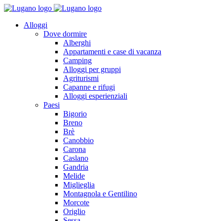
Alloggi
Dove dormire
Alberghi
Appartamenti e case di vacanza
Camping
Alloggi per gruppi
Agriturismi
Capanne e rifugi
Alloggi esperienziali
Paesi
Bigorio
Breno
Brè
Canobbio
Carona
Caslano
Gandria
Melide
Miglieglia
Montagnola e Gentilino
Morcote
Origlio
Sessa