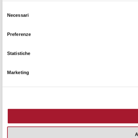
Selezione
Necessari
del
consenso
Preferenze
Statistiche
Marketing
A