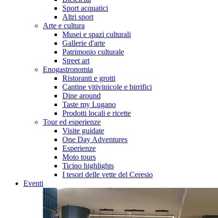
Sport acquatici
Altri sport
Arte e cultura
Musei e spazi culturali
Gallerie d'arte
Patrimonio culturale
Street art
Enogastronomia
Ristoranti e grotti
Cantine vitivinicole e birrifici
Dine around
Taste my Lugano
Prodotti locali e ricette
Tour ed esperienze
Visite guidate
One Day Adventures
Esperienze
Moto tours
Ticino highlights
I tesori delle vette del Ceresio
Eventi