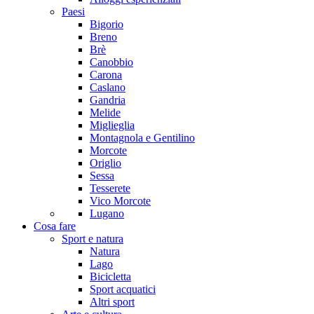
Paesi
Bigorio
Breno
Brè
Canobbio
Carona
Caslano
Gandria
Melide
Miglieglia
Montagnola e Gentilino
Morcote
Origlio
Sessa
Tesserete
Vico Morcote
Lugano
Cosa fare
Sport e natura
Natura
Lago
Bicicletta
Sport acquatici
Altri sport