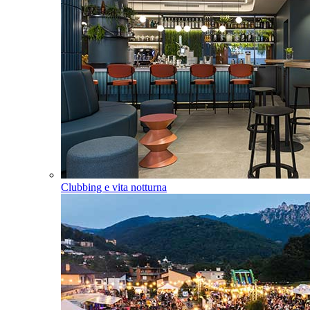
Clubbing e vita notturna