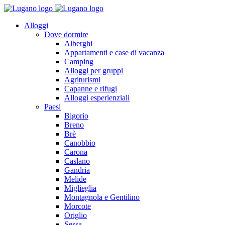
Alloggi
Dove dormire
Alberghi
Appartamenti e case di vacanza
Camping
Alloggi per gruppi
Agriturismi
Capanne e rifugi
Alloggi esperienziali
Paesi
Bigorio
Breno
Brè
Canobbio
Carona
Caslano
Gandria
Melide
Miglieglia
Montagnola e Gentilino
Morcote
Origlio
Sessa