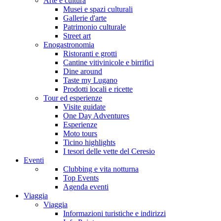
Arte e cultura
Musei e spazi culturali
Gallerie d'arte
Patrimonio culturale
Street art
Enogastronomia
Ristoranti e grotti
Cantine vitivinicole e birrifici
Dine around
Taste my Lugano
Prodotti locali e ricette
Tour ed esperienze
Visite guidate
One Day Adventures
Esperienze
Moto tours
Ticino highlights
I tesori delle vette del Ceresio
Eventi
Clubbing e vita notturna
Top Events
Agenda eventi
Viaggia
Viaggia
Informazioni turistiche e indirizzi