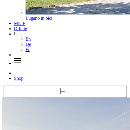
Lugano in bici
MICE
Offerte
It
En
De
Fr
Shop