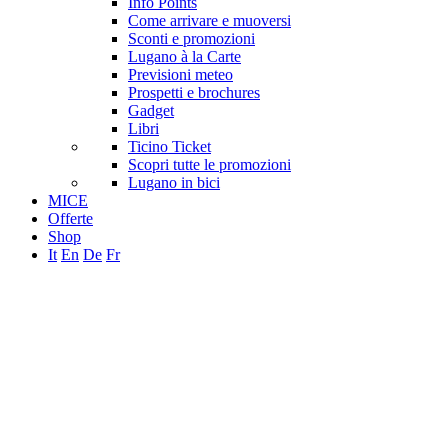
Info Points
Come arrivare e muoversi
Sconti e promozioni
Lugano à la Carte
Previsioni meteo
Prospetti e brochures
Gadget
Libri
Ticino Ticket
Scopri tutte le promozioni
Lugano in bici
MICE
Offerte
Shop
It
En
De
Fr