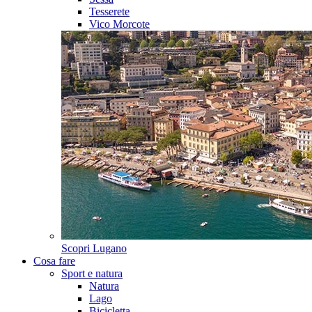
Tesserete
Vico Morcote
Scopri
Lugano
Cosa fare
Sport e natura
Natura
Lago
Bicicletta