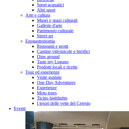
Sport acquatici
Altri sport
Arte e cultura
Musei e spazi culturali
Gallerie d'arte
Patrimonio culturale
Street art
Enogastronomia
Ristoranti e grotti
Cantine vitivinicole e birrifici
Dine around
Taste my Lugano
Prodotti locali e ricette
Tour ed esperienze
Visite guidate
One Day Adventures
Esperienze
Moto tours
Ticino highlights
I tesori delle vette del Ceresio
Eventi