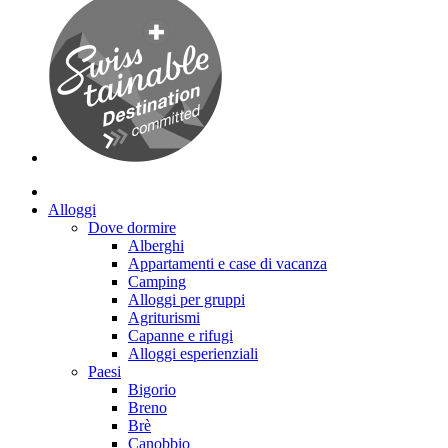
Alloggi
Dove dormire
Alberghi
Appartamenti e case di vacanza
Camping
Alloggi per gruppi
Agriturismi
Capanne e rifugi
Alloggi esperienziali
Paesi
Bigorio
Breno
Brè
Canobbio