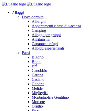
Alloggi
Dove dormire
Alberghi
Appartamenti e case di vacanza
Camping
Alloggi per gruppi
Agriturismi
Capanne e rifugi
Alloggi esperienziali
Paesi
Bigorio
Breno
Brè
Canobbio
Carona
Caslano
Gandria
Melide
Miglieglia
Montagnola e Gentilino
Morcote
Origlio
Sessa