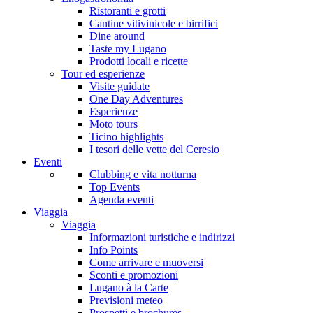
Ristoranti e grotti
Cantine vitivinicole e birrifici
Dine around
Taste my Lugano
Prodotti locali e ricette
Tour ed esperienze
Visite guidate
One Day Adventures
Esperienze
Moto tours
Ticino highlights
I tesori delle vette del Ceresio
Eventi
Clubbing e vita notturna
Top Events
Agenda eventi
Viaggia
Viaggia
Informazioni turistiche e indirizzi
Info Points
Come arrivare e muoversi
Sconti e promozioni
Lugano à la Carte
Previsioni meteo
Prospetti e brochures