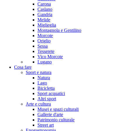
Carona
Caslano
Gandria
Melide
Miglieglia
Montagnola e Gentilino
Morcote
Origlio
Sessa
Tesserete
Vico Morcote
Lugano
Cosa fare
Sport e natura
Natura
Lago
Bicicletta
Sport acquatici
Altri sport
Arte e cultura
Musei e spazi culturali
Gallerie d'arte
Patrimonio culturale
Street art
Enogastronomia