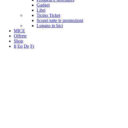
Gadget
Libri
Ticino Ticket
Scopri tutte le promozioni
Lugano in bici
MICE
Offerte
Shop
It
En
De
Fr