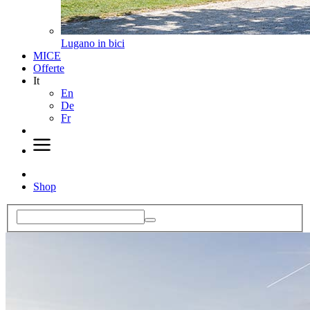
Lugano in bici
MICE
Offerte
It
En
De
Fr
Shop