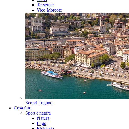
Tesserete
Vico Morcote
Scopri
Lugano
Cosa fare
Sport e natura
Natura
Lago
Bicicletta