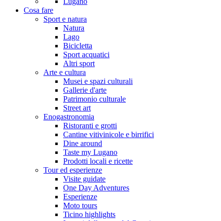
Lugano
Cosa fare
Sport e natura
Natura
Lago
Bicicletta
Sport acquatici
Altri sport
Arte e cultura
Musei e spazi culturali
Gallerie d'arte
Patrimonio culturale
Street art
Enogastronomia
Ristoranti e grotti
Cantine vitivinicole e birrifici
Dine around
Taste my Lugano
Prodotti locali e ricette
Tour ed esperienze
Visite guidate
One Day Adventures
Esperienze
Moto tours
Ticino highlights