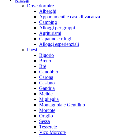
Alloggi
Dove dormire
Alberghi
Appartamenti e case di vacanza
Camping
Alloggi per gruppi
Agriturismi
Capanne e rifugi
Alloggi esperienziali
Paesi
Bigorio
Breno
Brè
Canobbio
Carona
Caslano
Gandria
Melide
Miglieglia
Montagnola e Gentilino
Morcote
Origlio
Sessa
Tesserete
Vico Morcote