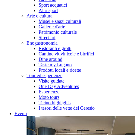
Sport acquatici
Altri sport
Arte e cultura
Musei e spazi culturali
Gallerie d'arte
Patrimonio culturale
Street art
Enogastronomia
Ristoranti e grotti
Cantine vitivinicole e birrifici
Dine around
Taste my Lugano
Prodotti locali e ricette
Tour ed esperienze
Visite guidate
One Day Adventures
Esperienze
Moto tours
Ticino highlights
I tesori delle vette del Ceresio
Eventi