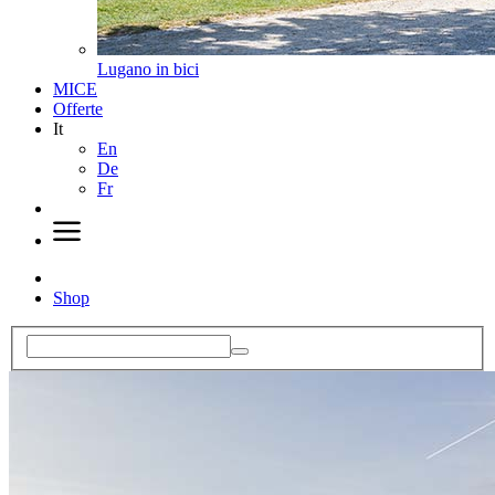
Lugano in bici
MICE
Offerte
It
En
De
Fr
Shop