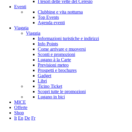
I tesori delle vette del Ceresio
Eventi
Clubbing e vita notturna
Top Events
Agenda eventi
Viaggia
Viaggia
Informazioni turistiche e indirizzi
Info Points
Come arrivare e muoversi
Sconti e promozioni
Lugano à la Carte
Previsioni meteo
Prospetti e brochures
Gadget
Libri
Ticino Ticket
Scopri tutte le promozioni
Lugano in bici
MICE
Offerte
Shop
It
En
De
Fr