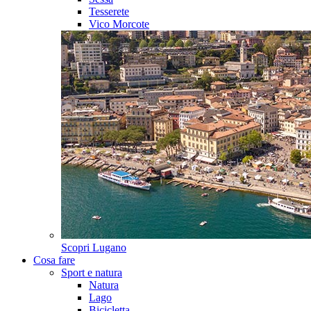
Tesserete
Vico Morcote
Scopri
Lugano
Cosa fare
Sport e natura
Natura
Lago
Bicicletta