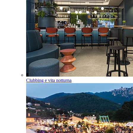
Clubbing e vita notturna