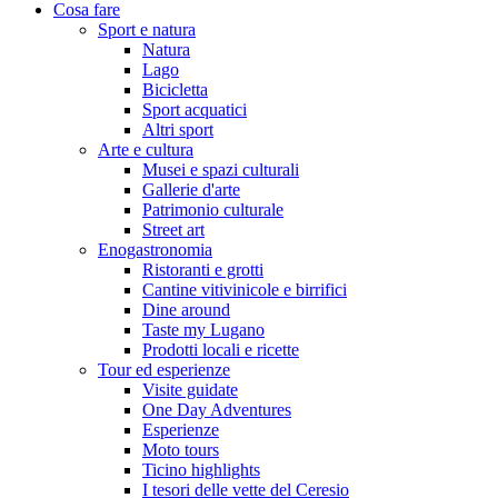
Cosa fare
Sport e natura
Natura
Lago
Bicicletta
Sport acquatici
Altri sport
Arte e cultura
Musei e spazi culturali
Gallerie d'arte
Patrimonio culturale
Street art
Enogastronomia
Ristoranti e grotti
Cantine vitivinicole e birrifici
Dine around
Taste my Lugano
Prodotti locali e ricette
Tour ed esperienze
Visite guidate
One Day Adventures
Esperienze
Moto tours
Ticino highlights
I tesori delle vette del Ceresio