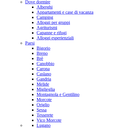
Dove dormire
Alberghi
Appartamenti e case di vacanza
Camping
Alloggi per gruppi
Agriturismi
Capanne e rifugi
Alloggi esperienziali
Paesi
Bigorio
Breno
Brè
Canobbio
Carona
Caslano
Gandria
Melide
Miglieglia
Montagnola e Gentilino
Morcote
Origlio
Sessa
Tesserete
Vico Morcote
Lugano