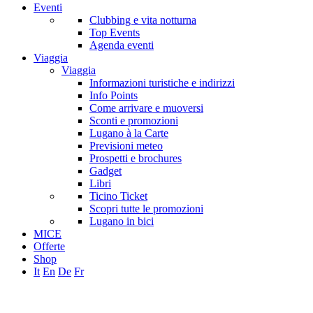
Eventi
Clubbing e vita notturna
Top Events
Agenda eventi
Viaggia
Viaggia
Informazioni turistiche e indirizzi
Info Points
Come arrivare e muoversi
Sconti e promozioni
Lugano à la Carte
Previsioni meteo
Prospetti e brochures
Gadget
Libri
Ticino Ticket
Scopri tutte le promozioni
Lugano in bici
MICE
Offerte
Shop
It
En
De
Fr