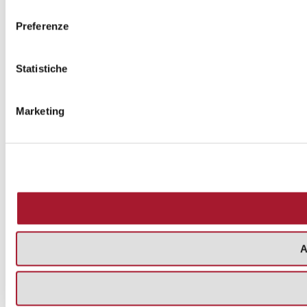
consenso
Preferenze
Statistiche
Marketing
A