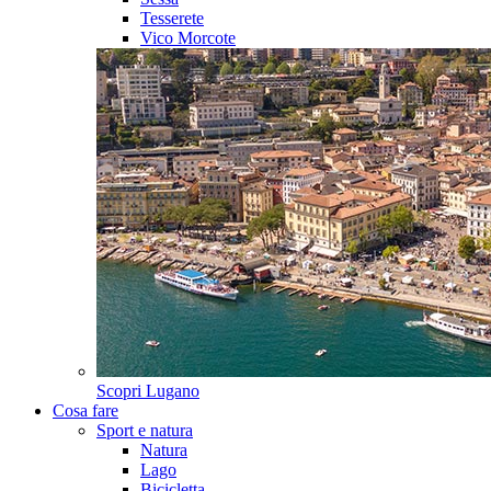
Tesserete
Vico Morcote
Scopri
Lugano
Cosa fare
Sport e natura
Natura
Lago
Bicicletta