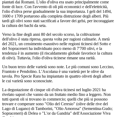
piantati dai Romani. L'olio d'oliva era usato principalmente come
fonte di luce. Con l'avvento di oli più economici e dell'elettricità,
l'olio d'oliva perse gradualmente la sua importanza. I geli del 1494,
1600 e 1709 portarono alla completa distruzione degli alberi. Più
tardi gli olivi sono stati sacrificati a favore dei gelsi, per incoraggiare
la cultura dei bachi da seta.
Verso la fine degli anni 80 del secolo scorso, la coltivazione
dell'olivo è stata ripresa, questa volta per ragioni culinarie. A metà
del 2021, un censimento esaustivo nelle regioni ticinesi del Sotto e
del Sopraceneri ha individuato poco meno di 7'700 olivi, e la
tendenza è in aumento (il riscaldamento globale favorisce la cultura
di olivi). Tuttavia, l'olio d'oliva ticinese rimane una rarità.
Un buon terzo delle varietà sono note. Le più comuni sono Leccino,
Frantoio e Pendolino. L’Ascolana è una varietà per le olive da
tavola. Pro Specie Rara ha impiantato in quattro oliveti degli alberi
le cui varietà sono sconosciute.
La degustazione di cinque oli d'oliva ticinesi nel luglio 2021 ha
rivelato sapori che vanno da un fruttato medio fino a leggero. Non
tutti questi oli si trovano in commercio; quelli che più si possono
trovare e comperare sono "Olio del Ceresio" (olive delle rive del
Lago di Lugano) di Tamborini, "Olio Amorosa" (Sementina-Gudo;
Sopraceneri) di Delea o "L'or da Gandria" dell'Associazione Viva