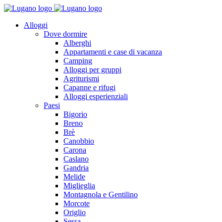
Alloggi
Dove dormire
Alberghi
Appartamenti e case di vacanza
Camping
Alloggi per gruppi
Agriturismi
Capanne e rifugi
Alloggi esperienziali
Paesi
Bigorio
Breno
Brè
Canobbio
Carona
Caslano
Gandria
Melide
Miglieglia
Montagnola e Gentilino
Morcote
Origlio
Sessa