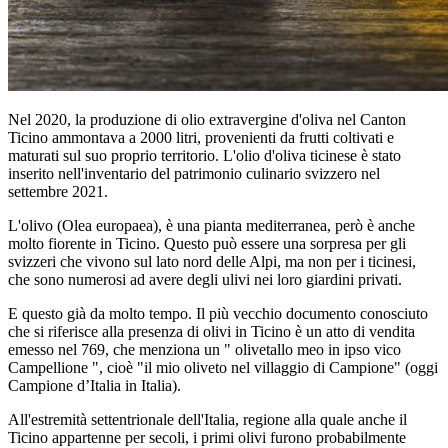
Nel 2020, la produzione di olio extravergine d'oliva nel Canton
Ticino ammontava a 2000 litri, provenienti da frutti coltivati e
maturati sul suo proprio territorio. L'olio d'oliva ticinese è stato
inserito nell'inventario del patrimonio culinario svizzero nel
settembre 2021.
L'olivo (Olea europaea), è una pianta mediterranea, però è anche
molto fiorente in Ticino. Questo può essere una sorpresa per gli
svizzeri che vivono sul lato nord delle Alpi, ma non per i ticinesi,
che sono numerosi ad avere degli ulivi nei loro giardini privati.
E questo già da molto tempo. Il più vecchio documento conosciuto
che si riferisce alla presenza di olivi in Ticino è un atto di vendita
emesso nel 769, che menziona un " olivetallo meo in ipso vico
Campellione ", cioè "il mio oliveto nel villaggio di Campione" (oggi
Campione d’Italia in Italia).
All'estremità settentrionale dell'Italia, regione alla quale anche il
Ticino appartenne per secoli, i primi olivi furono probabilmente