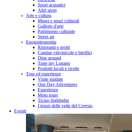
Sport acquatici
Altri sport
Arte e cultura
Musei e spazi culturali
Gallerie d'arte
Patrimonio culturale
Street art
Enogastronomia
Ristoranti e grotti
Cantine vitivinicole e birrifici
Dine around
Taste my Lugano
Prodotti locali e ricette
Tour ed esperienze
Visite guidate
One Day Adventures
Esperienze
Moto tours
Ticino highlights
I tesori delle vette del Ceresio
Eventi