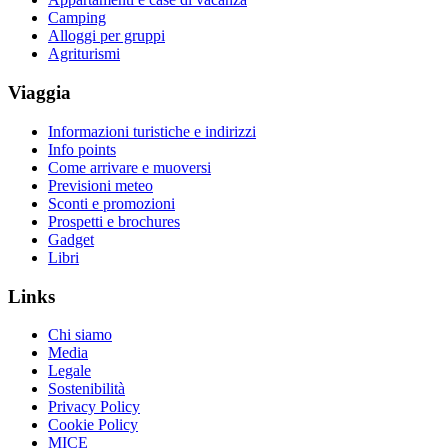
Camping
Alloggi per gruppi
Agriturismi
Viaggia
Informazioni turistiche e indirizzi
Info points
Come arrivare e muoversi
Previsioni meteo
Sconti e promozioni
Prospetti e brochures
Gadget
Libri
Links
Chi siamo
Media
Legale
Sostenibilità
Privacy Policy
Cookie Policy
MICE