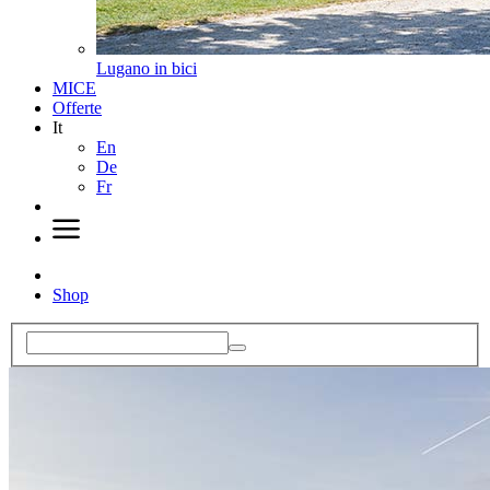
Lugano in bici
MICE
Offerte
It
En
De
Fr
Shop