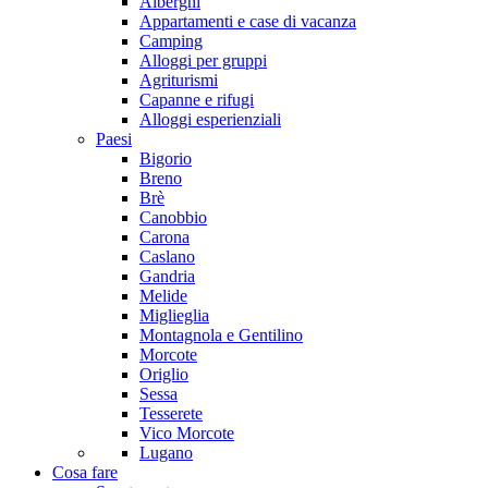
Alberghi
Appartamenti e case di vacanza
Camping
Alloggi per gruppi
Agriturismi
Capanne e rifugi
Alloggi esperienziali
Paesi
Bigorio
Breno
Brè
Canobbio
Carona
Caslano
Gandria
Melide
Miglieglia
Montagnola e Gentilino
Morcote
Origlio
Sessa
Tesserete
Vico Morcote
Lugano
Cosa fare