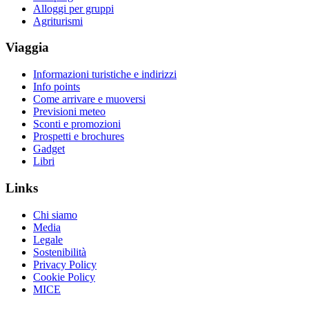
Alloggi per gruppi
Agriturismi
Viaggia
Informazioni turistiche e indirizzi
Info points
Come arrivare e muoversi
Previsioni meteo
Sconti e promozioni
Prospetti e brochures
Gadget
Libri
Links
Chi siamo
Media
Legale
Sostenibilità
Privacy Policy
Cookie Policy
MICE