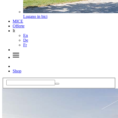
Lugano in bici
MICE
Offerte
It
En
De
Fr
Shop