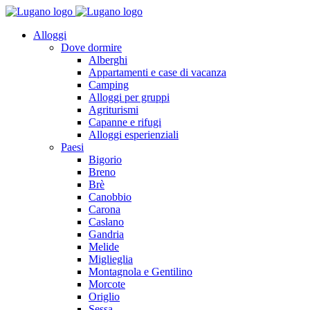
Alloggi
Dove dormire
Alberghi
Appartamenti e case di vacanza
Camping
Alloggi per gruppi
Agriturismi
Capanne e rifugi
Alloggi esperienziali
Paesi
Bigorio
Breno
Brè
Canobbio
Carona
Caslano
Gandria
Melide
Miglieglia
Montagnola e Gentilino
Morcote
Origlio
Sessa