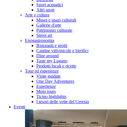
Sport acquatici
Altri sport
Arte e cultura
Musei e spazi culturali
Gallerie d'arte
Patrimonio culturale
Street art
Enogastronomia
Ristoranti e grotti
Cantine vitivinicole e birrifici
Dine around
Taste my Lugano
Prodotti locali e ricette
Tour ed esperienze
Visite guidate
One Day Adventures
Esperienze
Moto tours
Ticino highlights
I tesori delle vette del Ceresio
Eventi