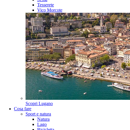
Tesserete
Vico Morcote
Scopri
Lugano
Cosa fare
Sport e natura
Natura
Lago
Bicicletta