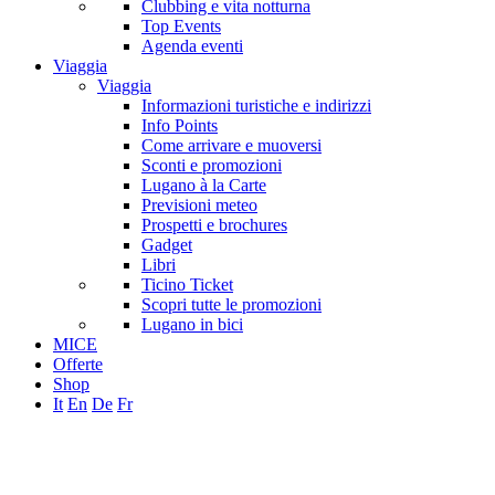
Clubbing e vita notturna
Top Events
Agenda eventi
Viaggia
Viaggia
Informazioni turistiche e indirizzi
Info Points
Come arrivare e muoversi
Sconti e promozioni
Lugano à la Carte
Previsioni meteo
Prospetti e brochures
Gadget
Libri
Ticino Ticket
Scopri tutte le promozioni
Lugano in bici
MICE
Offerte
Shop
It
En
De
Fr