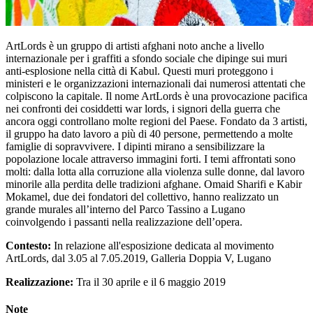
ArtLords è un gruppo di artisti afghani noto anche a livello
internazionale per i graffiti a sfondo sociale che dipinge sui muri
anti-esplosione nella città di Kabul. Questi muri proteggono i
ministeri e le organizzazioni internazionali dai numerosi attentati che
colpiscono la capitale. Il nome ArtLords è una provocazione pacifica
nei confronti dei cosiddetti war lords, i signori della guerra che
ancora oggi controllano molte regioni del Paese. Fondato da 3 artisti,
il gruppo ha dato lavoro a più di 40 persone, permettendo a molte
famiglie di sopravvivere. I dipinti mirano a sensibilizzare la
popolazione locale attraverso immagini forti. I temi affrontati sono
molti: dalla lotta alla corruzione alla violenza sulle donne, dal lavoro
minorile alla perdita delle tradizioni afghane. Omaid Sharifi e Kabir
Mokamel, due dei fondatori del collettivo, hanno realizzato un
grande murales all’interno del Parco Tassino a Lugano
coinvolgendo i passanti nella realizzazione dell’opera.
Contesto:
In relazione all'esposizione dedicata al movimento
ArtLords, dal 3.05 al 7.05.2019, Galleria Doppia V, Lugano
Realizzazione:
Tra il 30 aprile e il 6 maggio 2019
Note