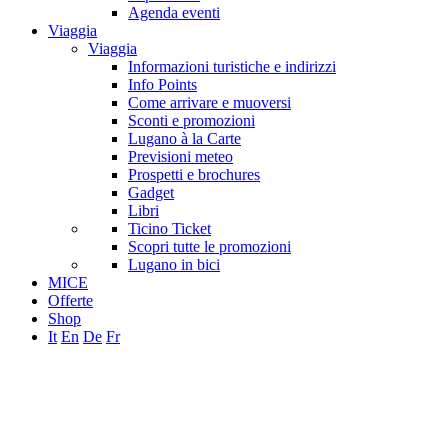
Agenda eventi
Viaggia
Viaggia
Informazioni turistiche e indirizzi
Info Points
Come arrivare e muoversi
Sconti e promozioni
Lugano à la Carte
Previsioni meteo
Prospetti e brochures
Gadget
Libri
Ticino Ticket
Scopri tutte le promozioni
Lugano in bici
MICE
Offerte
Shop
It
En
De
Fr