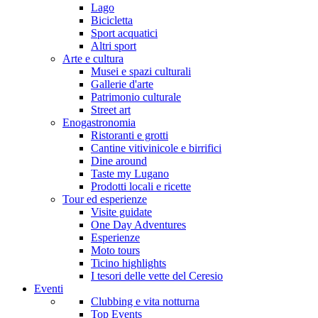
Lago
Bicicletta
Sport acquatici
Altri sport
Arte e cultura
Musei e spazi culturali
Gallerie d'arte
Patrimonio culturale
Street art
Enogastronomia
Ristoranti e grotti
Cantine vitivinicole e birrifici
Dine around
Taste my Lugano
Prodotti locali e ricette
Tour ed esperienze
Visite guidate
One Day Adventures
Esperienze
Moto tours
Ticino highlights
I tesori delle vette del Ceresio
Eventi
Clubbing e vita notturna
Top Events