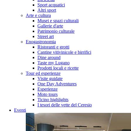
Sport acquatici
Altri sport
Arte e cultura
Musei e spazi culturali
Gallerie d'arte
Patrimonio culturale
Street art
Enogastronomia
Ristoranti e grotti
Cantine vitivinicole e birrifici
Dine around
Taste my Lugano
Prodotti locali e ricette
Tour ed esperienze
Visite guidate
One Day Adventures
Esperienze
Moto tours
Ticino highlights
I tesori delle vette del Ceresio
Eventi