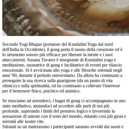
Secondo Yogi Bhajan (portatore del Kundalini Yoga dal nord
dell'India in Occidente), il gong porta il suono della creazione ed è
lo strumento sonoro più efficace per liberare la mente e i suoi
attaccamenti. Susana Tavares è insegnante di Kundalini yoga e
meditazione, suonatrice di gong e facilitatrice di eventi per rilascio
emozionale. Si è avvicinata allo yoga e alle filosofie orientali negli
anni '90, durante il periodo universitario. Da allora ha continuato a
proseguire la sua ricerca sulla guarigione (da un punto di vita
olistico) e sulla spiritualità, ed ha continuato a coltivare l'interesse
per il benessere fisico, psichico ed animico.
Se riusciamo ad arrenderci, i bagni di gong ci accompagnano in uno
stato meditativo, aiutandoci ad accedere alle parti di noi più
profonde, superando i limiti del pensiero logico e favorendo la
sensazione di unione con il resto del mondo, ridando così più gioia e
serenità alle nostre vite.
Sdraiati su un materassino i partecipanti saranno avvolti dai suoni e