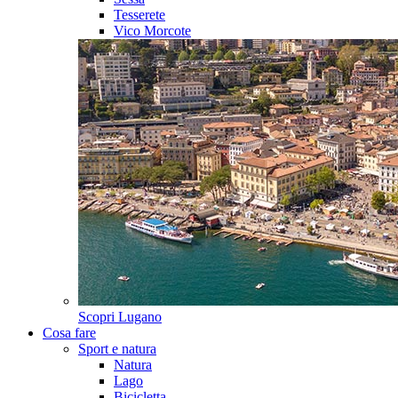
Tesserete
Vico Morcote
Scopri
Lugano
Cosa fare
Sport e natura
Natura
Lago
Bicicletta