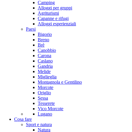
Camping
Alloggi per gruppi
Agriturismi
Capanne e rifugi
Alloggi esperienziali
Paesi
Bigorio
Breno
Brè
Canobbio
Carona
Caslano
Gandria
Melide
Miglieglia
Montagnola e Gentilino
Morcote
Origlio
Sessa
Tesserete
Vico Morcote
Lugano
Cosa fare
Sport e natura
Natura