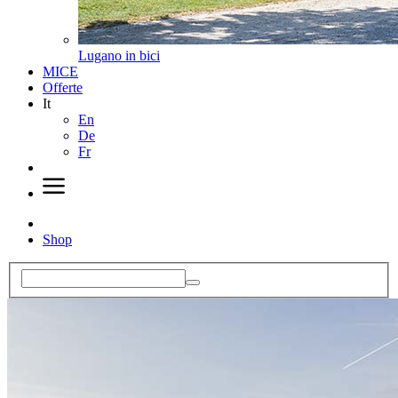
Lugano in bici
MICE
Offerte
It
En
De
Fr
Shop