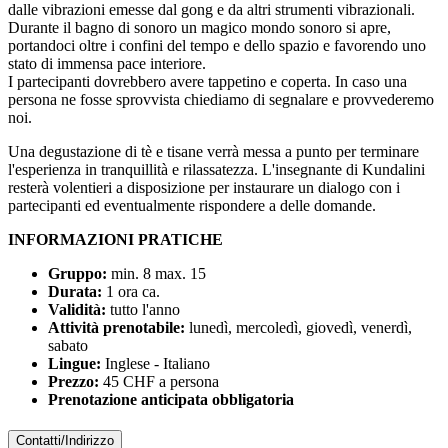
dalle vibrazioni emesse dal gong e da altri strumenti vibrazionali.
Durante il bagno di sonoro un magico mondo sonoro si apre,
portandoci oltre i confini del tempo e dello spazio e favorendo uno
stato di immensa pace interiore.
I partecipanti dovrebbero avere tappetino e coperta. In caso una
persona ne fosse sprovvista chiediamo di segnalare e provvederemo
noi.
Una degustazione di tè e tisane verrà messa a punto per terminare
l'esperienza in tranquillità e rilassatezza. L'insegnante di Kundalini
resterà volentieri a disposizione per instaurare un dialogo con i
partecipanti ed eventualmente rispondere a delle domande.
INFORMAZIONI PRATICHE
Gruppo:
min. 8 max. 15
Durata:
1 ora ca.
Validità:
tutto l'anno
Attività prenotabile:
lunedì, mercoledì, giovedì, venerdì,
sabato
Lingue:
Inglese - Italiano
Prezzo:
45 CHF a persona
Prenotazione anticipata obbligatoria
Contatti/Indirizzo