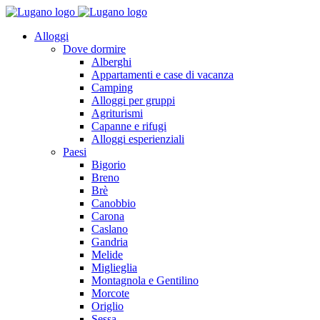
Alloggi
Dove dormire
Alberghi
Appartamenti e case di vacanza
Camping
Alloggi per gruppi
Agriturismi
Capanne e rifugi
Alloggi esperienziali
Paesi
Bigorio
Breno
Brè
Canobbio
Carona
Caslano
Gandria
Melide
Miglieglia
Montagnola e Gentilino
Morcote
Origlio
Sessa