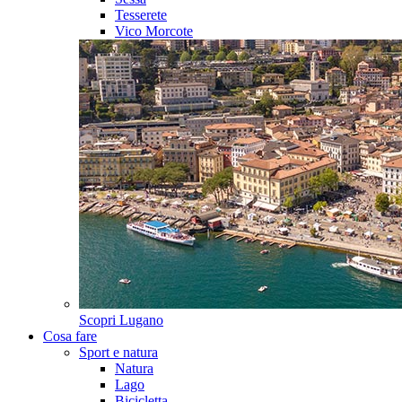
Tesserete
Vico Morcote
Scopri
Lugano
Cosa fare
Sport e natura
Natura
Lago
Bicicletta