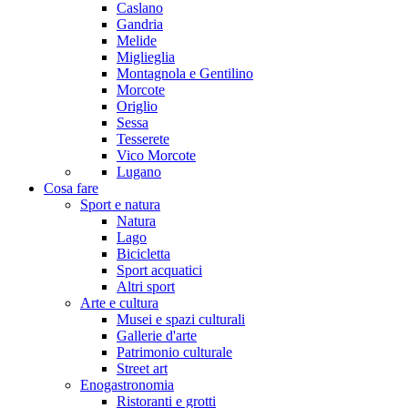
Caslano
Gandria
Melide
Miglieglia
Montagnola e Gentilino
Morcote
Origlio
Sessa
Tesserete
Vico Morcote
Lugano
Cosa fare
Sport e natura
Natura
Lago
Bicicletta
Sport acquatici
Altri sport
Arte e cultura
Musei e spazi culturali
Gallerie d'arte
Patrimonio culturale
Street art
Enogastronomia
Ristoranti e grotti