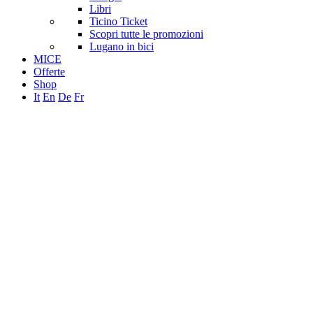
Libri
Ticino Ticket
Scopri tutte le promozioni
Lugano in bici
MICE
Offerte
Shop
It
En
De
Fr