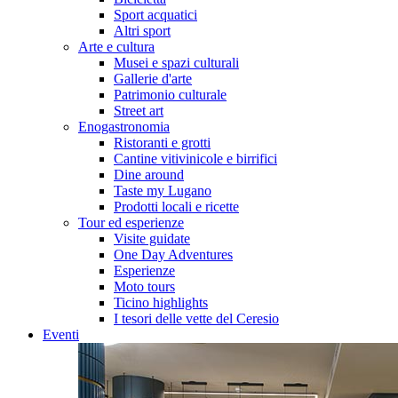
Sport acquatici
Altri sport
Arte e cultura
Musei e spazi culturali
Gallerie d'arte
Patrimonio culturale
Street art
Enogastronomia
Ristoranti e grotti
Cantine vitivinicole e birrifici
Dine around
Taste my Lugano
Prodotti locali e ricette
Tour ed esperienze
Visite guidate
One Day Adventures
Esperienze
Moto tours
Ticino highlights
I tesori delle vette del Ceresio
Eventi