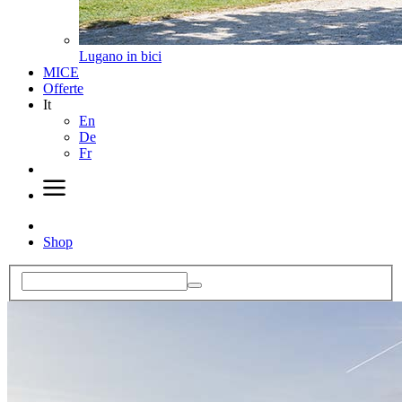
Lugano in bici
MICE
Offerte
It
En
De
Fr
Shop