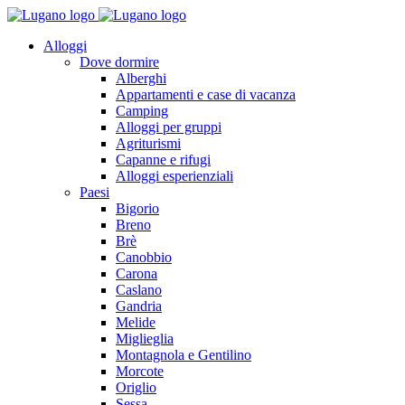
Alloggi
Dove dormire
Alberghi
Appartamenti e case di vacanza
Camping
Alloggi per gruppi
Agriturismi
Capanne e rifugi
Alloggi esperienziali
Paesi
Bigorio
Breno
Brè
Canobbio
Carona
Caslano
Gandria
Melide
Miglieglia
Montagnola e Gentilino
Morcote
Origlio
Sessa