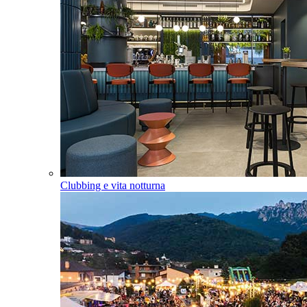
Clubbing e vita notturna