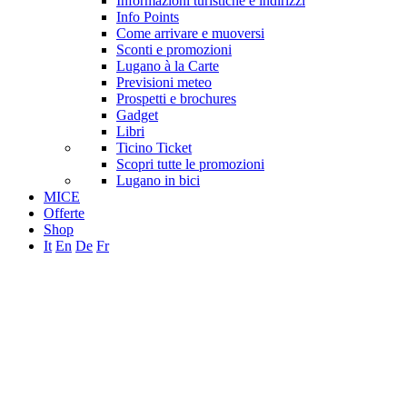
Informazioni turistiche e indirizzi
Info Points
Come arrivare e muoversi
Sconti e promozioni
Lugano à la Carte
Previsioni meteo
Prospetti e brochures
Gadget
Libri
Ticino Ticket
Scopri tutte le promozioni
Lugano in bici
MICE
Offerte
Shop
It
En
De
Fr