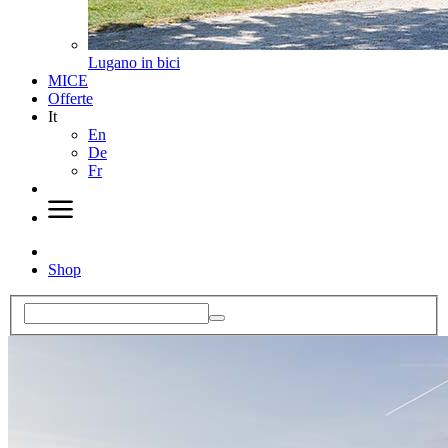
Lugano in bici
MICE
Offerte
It
En
De
Fr
Shop