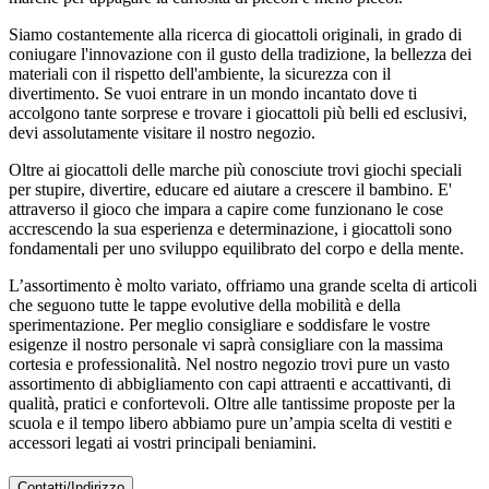
Siamo costantemente alla ricerca di giocattoli originali, in grado di
coniugare l'innovazione con il gusto della tradizione, la bellezza dei
materiali con il rispetto dell'ambiente, la sicurezza con il
divertimento. Se vuoi entrare in un mondo incantato dove ti
accolgono tante sorprese e trovare i giocattoli più belli ed esclusivi,
devi assolutamente visitare il nostro negozio.
Oltre ai giocattoli delle marche più conosciute trovi giochi speciali
per stupire, divertire, educare ed aiutare a crescere il bambino. E'
attraverso il gioco che impara a capire come funzionano le cose
accrescendo la sua esperienza e determinazione, i giocattoli sono
fondamentali per uno sviluppo equilibrato del corpo e della mente.
L’assortimento è molto variato, offriamo una grande scelta di articoli
che seguono tutte le tappe evolutive della mobilità e della
sperimentazione. Per meglio consigliare e soddisfare le vostre
esigenze il nostro personale vi saprà consigliare con la massima
cortesia e professionalità. Nel nostro negozio trovi pure un vasto
assortimento di abbigliamento con capi attraenti e accattivanti, di
qualità, pratici e confortevoli. Oltre alle tantissime proposte per la
scuola e il tempo libero abbiamo pure un’ampia scelta di vestiti e
accessori legati ai vostri principali beniamini.
Contatti/Indirizzo