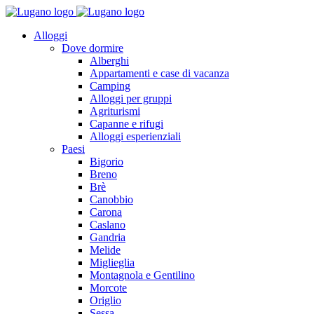
Alloggi
Dove dormire
Alberghi
Appartamenti e case di vacanza
Camping
Alloggi per gruppi
Agriturismi
Capanne e rifugi
Alloggi esperienziali
Paesi
Bigorio
Breno
Brè
Canobbio
Carona
Caslano
Gandria
Melide
Miglieglia
Montagnola e Gentilino
Morcote
Origlio
Sessa