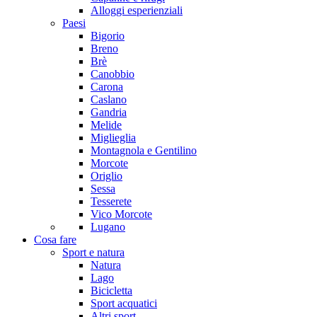
Alloggi esperienziali
Paesi
Bigorio
Breno
Brè
Canobbio
Carona
Caslano
Gandria
Melide
Miglieglia
Montagnola e Gentilino
Morcote
Origlio
Sessa
Tesserete
Vico Morcote
Lugano
Cosa fare
Sport e natura
Natura
Lago
Bicicletta
Sport acquatici
Altri sport