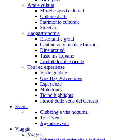
Arte e cultura
Musei e spazi culturali
Gallerie d'arte
Patrimonio culturale
Street art
Enogastronomia
Ristoranti e grotti
Cantine vitivinicole e birrifici
Dine around
Taste my Lugano
Prodotti locali e ricette
Tour ed esperienze
Visite guidate
One Day Adventures
Esperienze
Moto tours
Ticino highlights
I tesori delle vette del Ceresio
Eventi
Clubbing e vita notturna
Top Events
Agenda eventi
Viaggia
Viaggia