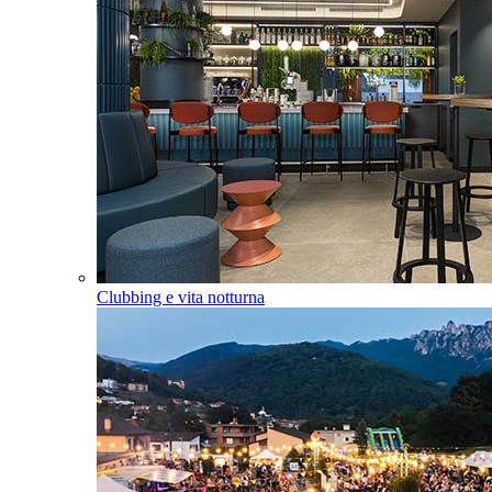
Clubbing e vita notturna