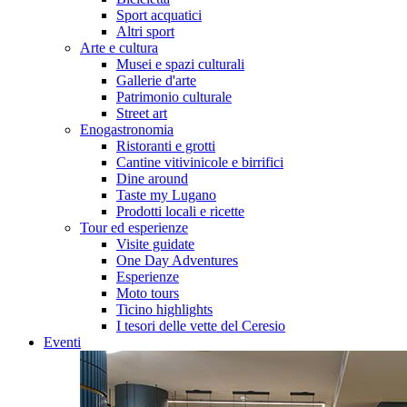
Sport acquatici
Altri sport
Arte e cultura
Musei e spazi culturali
Gallerie d'arte
Patrimonio culturale
Street art
Enogastronomia
Ristoranti e grotti
Cantine vitivinicole e birrifici
Dine around
Taste my Lugano
Prodotti locali e ricette
Tour ed esperienze
Visite guidate
One Day Adventures
Esperienze
Moto tours
Ticino highlights
I tesori delle vette del Ceresio
Eventi