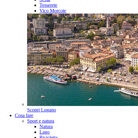
Tesserete
Vico Morcote
Scopri
Lugano
Cosa fare
Sport e natura
Natura
Lago
Bicicletta