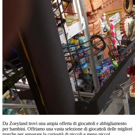
Da Zoeyland trovi una ampia offerta di giocattoli e abbigliamento
per bambini. Offriamo una vasta selezione di giocattoli delle migliori
marche per appagare la curiosità di piccoli e meno piccol.