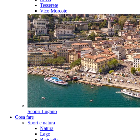
Tesserete
Vico Morcote
Scopri
Lugano
Cosa fare
Sport e natura
Natura
Lago
Bicicletta