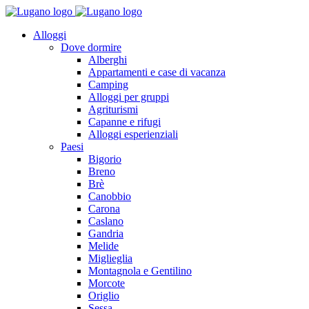
Alloggi
Dove dormire
Alberghi
Appartamenti e case di vacanza
Camping
Alloggi per gruppi
Agriturismi
Capanne e rifugi
Alloggi esperienziali
Paesi
Bigorio
Breno
Brè
Canobbio
Carona
Caslano
Gandria
Melide
Miglieglia
Montagnola e Gentilino
Morcote
Origlio
Sessa