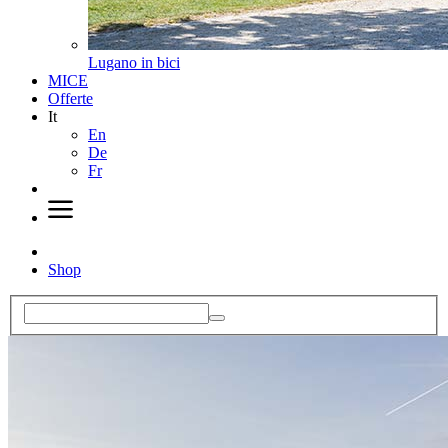
Lugano in bici
MICE
Offerte
It
En
De
Fr
Shop