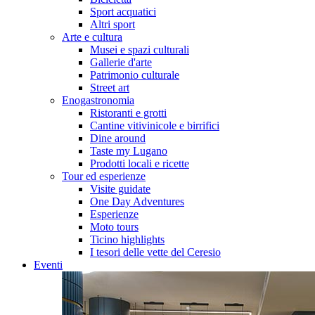
Sport acquatici
Altri sport
Arte e cultura
Musei e spazi culturali
Gallerie d'arte
Patrimonio culturale
Street art
Enogastronomia
Ristoranti e grotti
Cantine vitivinicole e birrifici
Dine around
Taste my Lugano
Prodotti locali e ricette
Tour ed esperienze
Visite guidate
One Day Adventures
Esperienze
Moto tours
Ticino highlights
I tesori delle vette del Ceresio
Eventi