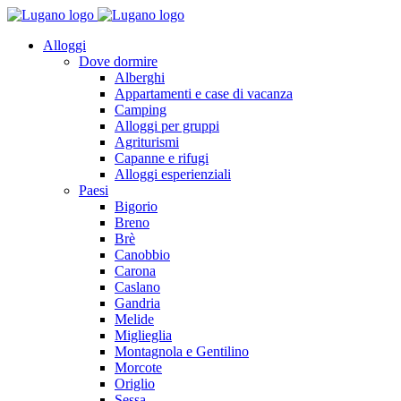
Alloggi
Dove dormire
Alberghi
Appartamenti e case di vacanza
Camping
Alloggi per gruppi
Agriturismi
Capanne e rifugi
Alloggi esperienziali
Paesi
Bigorio
Breno
Brè
Canobbio
Carona
Caslano
Gandria
Melide
Miglieglia
Montagnola e Gentilino
Morcote
Origlio
Sessa