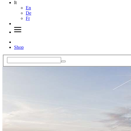
It
En
De
Fr
Shop