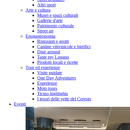
Altri sport
Arte e cultura
Musei e spazi culturali
Gallerie d'arte
Patrimonio culturale
Street art
Enogastronomia
Ristoranti e grotti
Cantine vitivinicole e birrifici
Dine around
Taste my Lugano
Prodotti locali e ricette
Tour ed esperienze
Visite guidate
One Day Adventures
Esperienze
Moto tours
Ticino highlights
I tesori delle vette del Ceresio
Eventi