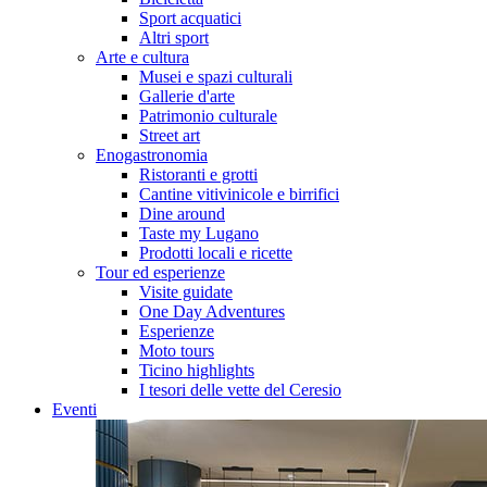
Sport acquatici
Altri sport
Arte e cultura
Musei e spazi culturali
Gallerie d'arte
Patrimonio culturale
Street art
Enogastronomia
Ristoranti e grotti
Cantine vitivinicole e birrifici
Dine around
Taste my Lugano
Prodotti locali e ricette
Tour ed esperienze
Visite guidate
One Day Adventures
Esperienze
Moto tours
Ticino highlights
I tesori delle vette del Ceresio
Eventi