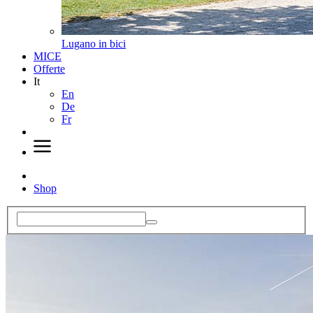
Lugano in bici
MICE
Offerte
It
En
De
Fr
Shop