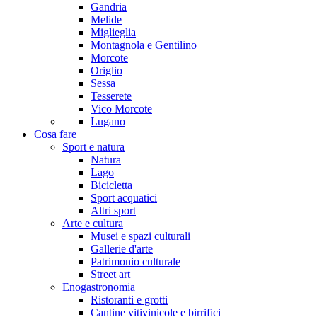
Gandria
Melide
Miglieglia
Montagnola e Gentilino
Morcote
Origlio
Sessa
Tesserete
Vico Morcote
Lugano
Cosa fare
Sport e natura
Natura
Lago
Bicicletta
Sport acquatici
Altri sport
Arte e cultura
Musei e spazi culturali
Gallerie d'arte
Patrimonio culturale
Street art
Enogastronomia
Ristoranti e grotti
Cantine vitivinicole e birrifici