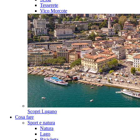
Tesserete
Vico Morcote
Scopri
Lugano
Cosa fare
Sport e natura
Natura
Lago
Bicicletta