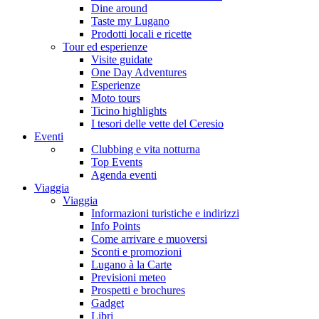
Dine around
Taste my Lugano
Prodotti locali e ricette
Tour ed esperienze
Visite guidate
One Day Adventures
Esperienze
Moto tours
Ticino highlights
I tesori delle vette del Ceresio
Eventi
Clubbing e vita notturna
Top Events
Agenda eventi
Viaggia
Viaggia
Informazioni turistiche e indirizzi
Info Points
Come arrivare e muoversi
Sconti e promozioni
Lugano à la Carte
Previsioni meteo
Prospetti e brochures
Gadget
Libri