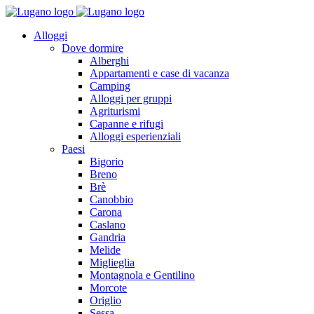
Alloggi
Dove dormire
Alberghi
Appartamenti e case di vacanza
Camping
Alloggi per gruppi
Agriturismi
Capanne e rifugi
Alloggi esperienziali
Paesi
Bigorio
Breno
Brè
Canobbio
Carona
Caslano
Gandria
Melide
Miglieglia
Montagnola e Gentilino
Morcote
Origlio
Sessa