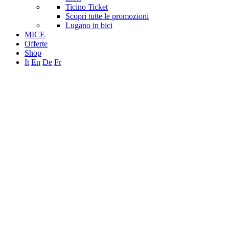
Ticino Ticket
Scopri tutte le promozioni
Lugano in bici
MICE
Offerte
Shop
It
En
De
Fr