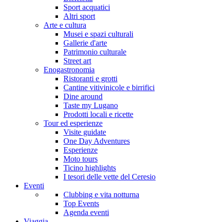
Sport acquatici
Altri sport
Arte e cultura
Musei e spazi culturali
Gallerie d'arte
Patrimonio culturale
Street art
Enogastronomia
Ristoranti e grotti
Cantine vitivinicole e birrifici
Dine around
Taste my Lugano
Prodotti locali e ricette
Tour ed esperienze
Visite guidate
One Day Adventures
Esperienze
Moto tours
Ticino highlights
I tesori delle vette del Ceresio
Eventi
Clubbing e vita notturna
Top Events
Agenda eventi
Viaggia