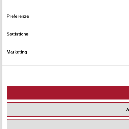
consenso
Preferenze
Statistiche
Marketing
A