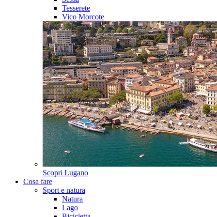
Tesserete
Vico Morcote
Scopri
Lugano
Cosa fare
Sport e natura
Natura
Lago
Bicicletta