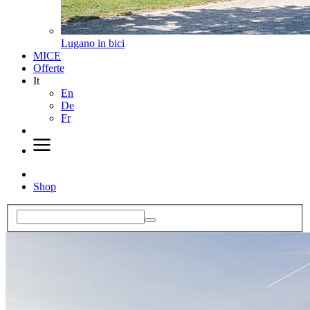
Lugano in bici
MICE
Offerte
It
En
De
Fr
Shop