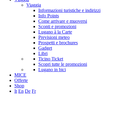
Viaggia
Informazioni turistiche e indirizzi
Info Points
Come arrivare e muoversi
Sconti e promozioni
Lugano à la Carte
Previsioni meteo
Prospetti e brochures
Gadget
Libri
Ticino Ticket
Scopri tutte le promozioni
Lugano in bici
MICE
Offerte
Shop
It
En
De
Fr