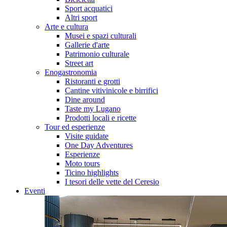
Sport acquatici
Altri sport
Arte e cultura
Musei e spazi culturali
Gallerie d'arte
Patrimonio culturale
Street art
Enogastronomia
Ristoranti e grotti
Cantine vitivinicole e birrifici
Dine around
Taste my Lugano
Prodotti locali e ricette
Tour ed esperienze
Visite guidate
One Day Adventures
Esperienze
Moto tours
Ticino highlights
I tesori delle vette del Ceresio
Eventi