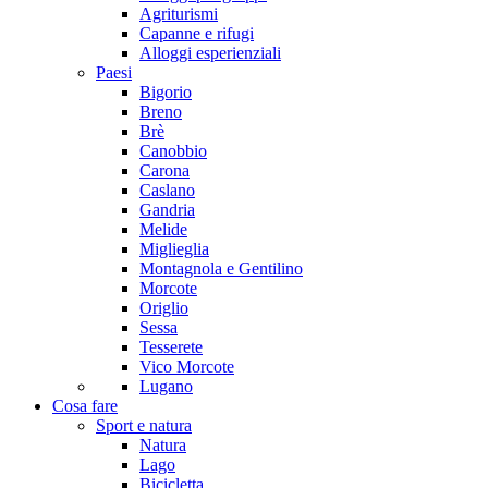
Agriturismi
Capanne e rifugi
Alloggi esperienziali
Paesi
Bigorio
Breno
Brè
Canobbio
Carona
Caslano
Gandria
Melide
Miglieglia
Montagnola e Gentilino
Morcote
Origlio
Sessa
Tesserete
Vico Morcote
Lugano
Cosa fare
Sport e natura
Natura
Lago
Bicicletta