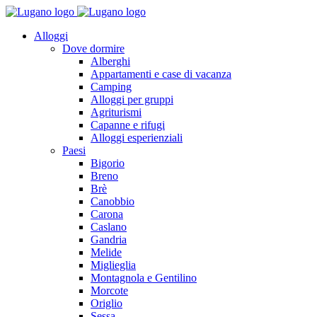
Alloggi
Dove dormire
Alberghi
Appartamenti e case di vacanza
Camping
Alloggi per gruppi
Agriturismi
Capanne e rifugi
Alloggi esperienziali
Paesi
Bigorio
Breno
Brè
Canobbio
Carona
Caslano
Gandria
Melide
Miglieglia
Montagnola e Gentilino
Morcote
Origlio
Sessa