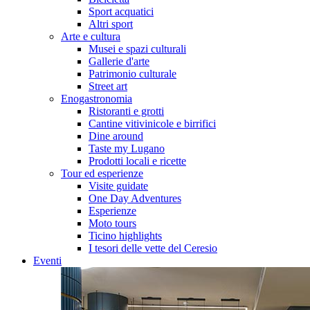
Sport acquatici
Altri sport
Arte e cultura
Musei e spazi culturali
Gallerie d'arte
Patrimonio culturale
Street art
Enogastronomia
Ristoranti e grotti
Cantine vitivinicole e birrifici
Dine around
Taste my Lugano
Prodotti locali e ricette
Tour ed esperienze
Visite guidate
One Day Adventures
Esperienze
Moto tours
Ticino highlights
I tesori delle vette del Ceresio
Eventi