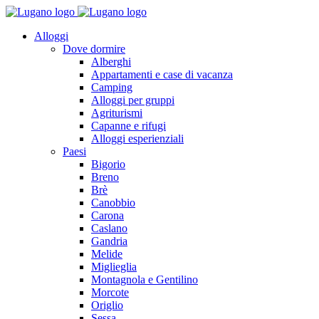
Alloggi
Dove dormire
Alberghi
Appartamenti e case di vacanza
Camping
Alloggi per gruppi
Agriturismi
Capanne e rifugi
Alloggi esperienziali
Paesi
Bigorio
Breno
Brè
Canobbio
Carona
Caslano
Gandria
Melide
Miglieglia
Montagnola e Gentilino
Morcote
Origlio
Sessa