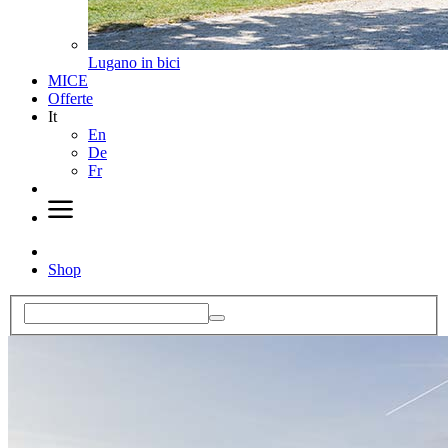
Lugano in bici
MICE
Offerte
It
En
De
Fr
Shop