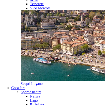
Tesserete
Vico Morcote
Scopri
Lugano
Cosa fare
Sport e natura
Natura
Lago
Bicicletta