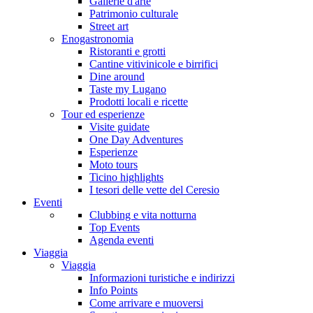
Gallerie d'arte
Patrimonio culturale
Street art
Enogastronomia
Ristoranti e grotti
Cantine vitivinicole e birrifici
Dine around
Taste my Lugano
Prodotti locali e ricette
Tour ed esperienze
Visite guidate
One Day Adventures
Esperienze
Moto tours
Ticino highlights
I tesori delle vette del Ceresio
Eventi
Clubbing e vita notturna
Top Events
Agenda eventi
Viaggia
Viaggia
Informazioni turistiche e indirizzi
Info Points
Come arrivare e muoversi