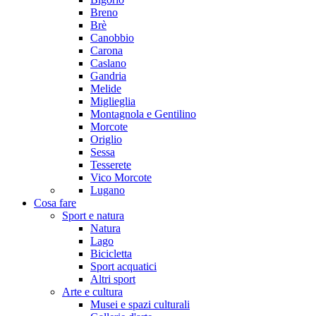
Breno
Brè
Canobbio
Carona
Caslano
Gandria
Melide
Miglieglia
Montagnola e Gentilino
Morcote
Origlio
Sessa
Tesserete
Vico Morcote
Lugano
Cosa fare
Sport e natura
Natura
Lago
Bicicletta
Sport acquatici
Altri sport
Arte e cultura
Musei e spazi culturali