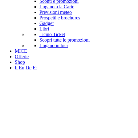
Sconti e promozioni
Lugano à la Carte
Previsioni meteo
Prospetti e brochures
Gadget
Libri
Ticino Ticket
Scopri tutte le promozioni
Lugano in bici
MICE
Offerte
Shop
It
En
De
Fr