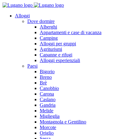
Alloggi
Dove dormire
Alberghi
Appartamenti e case di vacanza
Camping
Alloggi per gruppi
Agriturismi
Capanne e rifugi
Alloggi esperienziali
Paesi
Bigorio
Breno
Brè
Canobbio
Carona
Caslano
Gandria
Melide
Miglieglia
Montagnola e Gentilino
Morcote
Origlio
Sessa