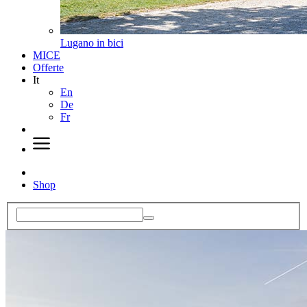
Lugano in bici
MICE
Offerte
It
En
De
Fr
Shop