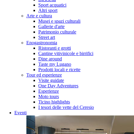
Sport acquatici
Altri sport
Arte e cultura
Musei e spazi culturali
Gallerie d'arte
Patrimonio culturale
Street art
Enogastronomia
Ristoranti e grotti
Cantine vitivinicole e birrifici
Dine around
Taste my Lugano
Prodotti locali e ricette
Tour ed esperienze
Visite guidate
One Day Adventures
Esperienze
Moto tours
Ticino highlights
I tesori delle vette del Ceresio
Eventi