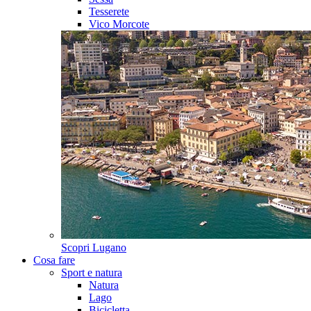
Tesserete
Vico Morcote
Scopri
Lugano
Cosa fare
Sport e natura
Natura
Lago
Bicicletta