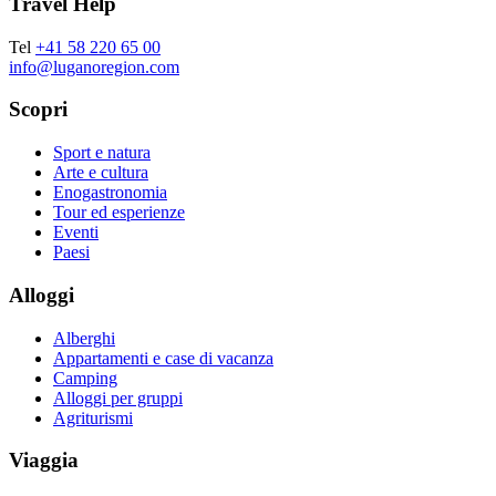
Travel Help
Tel
+41 58 220 65 00
info@luganoregion.com
Scopri
Sport e natura
Arte e cultura
Enogastronomia
Tour ed esperienze
Eventi
Paesi
Alloggi
Alberghi
Appartamenti e case di vacanza
Camping
Alloggi per gruppi
Agriturismi
Viaggia