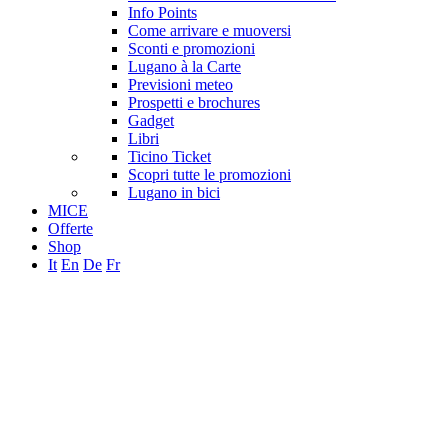
Info Points
Come arrivare e muoversi
Sconti e promozioni
Lugano à la Carte
Previsioni meteo
Prospetti e brochures
Gadget
Libri
Ticino Ticket
Scopri tutte le promozioni
Lugano in bici
MICE
Offerte
Shop
It
En
De
Fr