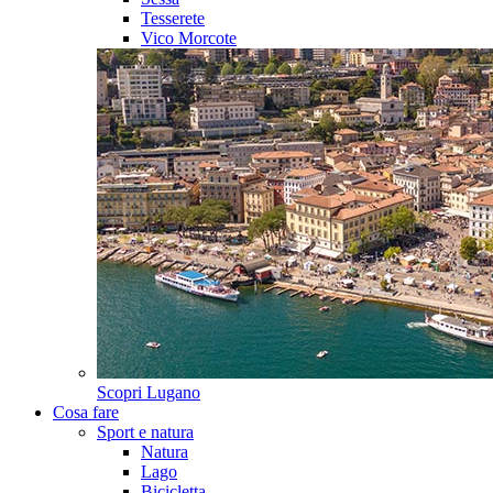
Tesserete
Vico Morcote
Scopri
Lugano
Cosa fare
Sport e natura
Natura
Lago
Bicicletta