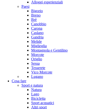
Alloggi esperienziali
Paesi
Bigorio
Breno
Brè
Canobbio
Carona
Caslano
Gandria
Melide
Miglieglia
Montagnola e Gentilino
Morcote
Origlio
Sessa
Tesserete
Vico Morcote
Lugano
Cosa fare
Sport e natura
Natura
Lago
Bicicletta
Sport acquatici
Altri sport