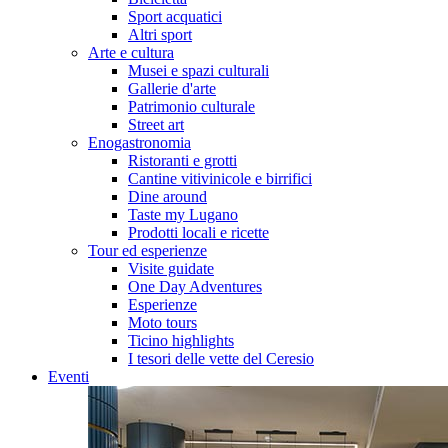
Sport acquatici
Altri sport
Arte e cultura
Musei e spazi culturali
Gallerie d'arte
Patrimonio culturale
Street art
Enogastronomia
Ristoranti e grotti
Cantine vitivinicole e birrifici
Dine around
Taste my Lugano
Prodotti locali e ricette
Tour ed esperienze
Visite guidate
One Day Adventures
Esperienze
Moto tours
Ticino highlights
I tesori delle vette del Ceresio
Eventi