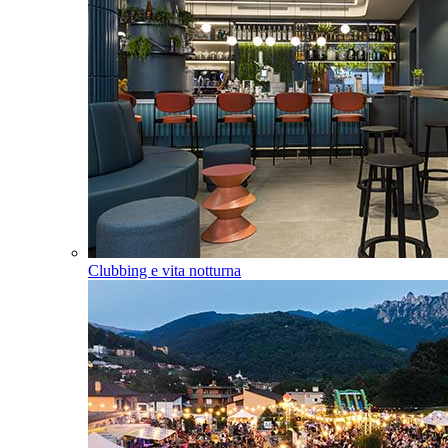
Clubbing e vita notturna