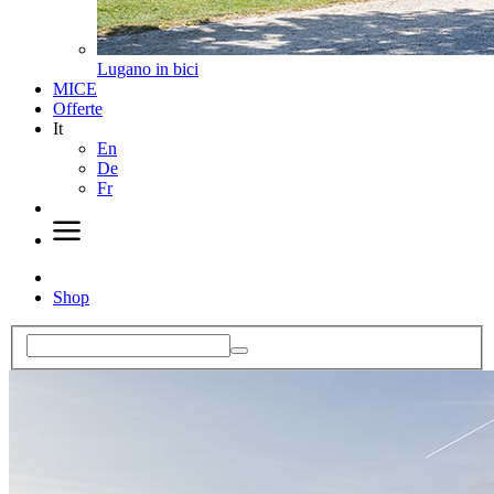
Lugano in bici
MICE
Offerte
It
En
De
Fr
Shop