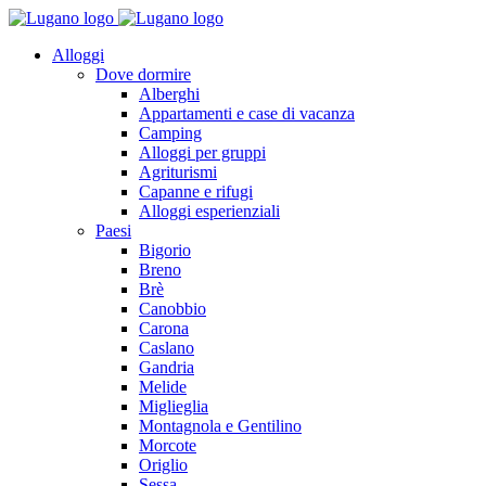
Alloggi
Dove dormire
Alberghi
Appartamenti e case di vacanza
Camping
Alloggi per gruppi
Agriturismi
Capanne e rifugi
Alloggi esperienziali
Paesi
Bigorio
Breno
Brè
Canobbio
Carona
Caslano
Gandria
Melide
Miglieglia
Montagnola e Gentilino
Morcote
Origlio
Sessa