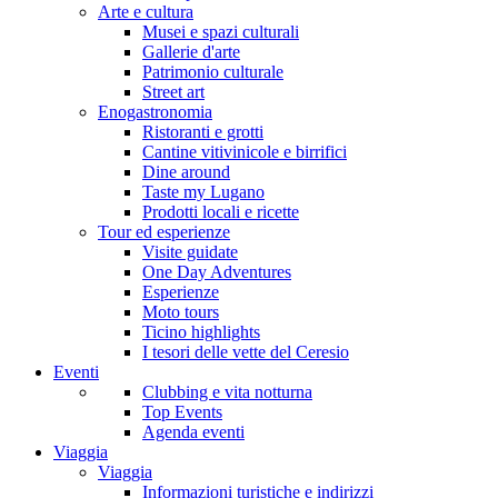
Arte e cultura
Musei e spazi culturali
Gallerie d'arte
Patrimonio culturale
Street art
Enogastronomia
Ristoranti e grotti
Cantine vitivinicole e birrifici
Dine around
Taste my Lugano
Prodotti locali e ricette
Tour ed esperienze
Visite guidate
One Day Adventures
Esperienze
Moto tours
Ticino highlights
I tesori delle vette del Ceresio
Eventi
Clubbing e vita notturna
Top Events
Agenda eventi
Viaggia
Viaggia
Informazioni turistiche e indirizzi