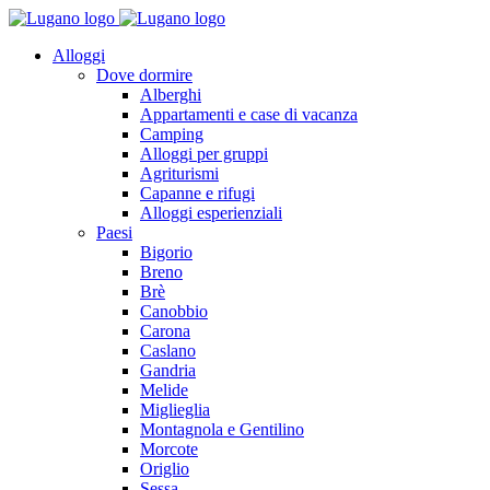
Alloggi
Dove dormire
Alberghi
Appartamenti e case di vacanza
Camping
Alloggi per gruppi
Agriturismi
Capanne e rifugi
Alloggi esperienziali
Paesi
Bigorio
Breno
Brè
Canobbio
Carona
Caslano
Gandria
Melide
Miglieglia
Montagnola e Gentilino
Morcote
Origlio
Sessa