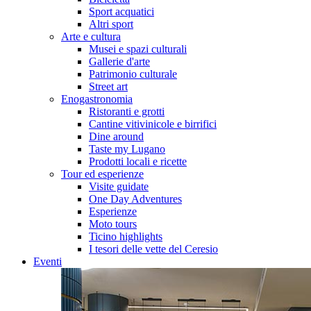
Sport acquatici
Altri sport
Arte e cultura
Musei e spazi culturali
Gallerie d'arte
Patrimonio culturale
Street art
Enogastronomia
Ristoranti e grotti
Cantine vitivinicole e birrifici
Dine around
Taste my Lugano
Prodotti locali e ricette
Tour ed esperienze
Visite guidate
One Day Adventures
Esperienze
Moto tours
Ticino highlights
I tesori delle vette del Ceresio
Eventi