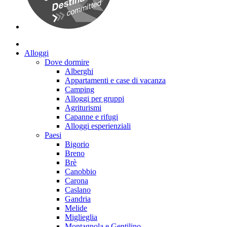
Alloggi
Dove dormire
Alberghi
Appartamenti e case di vacanza
Camping
Alloggi per gruppi
Agriturismi
Capanne e rifugi
Alloggi esperienziali
Paesi
Bigorio
Breno
Brè
Canobbio
Carona
Caslano
Gandria
Melide
Miglieglia
Montagnola e Gentilino