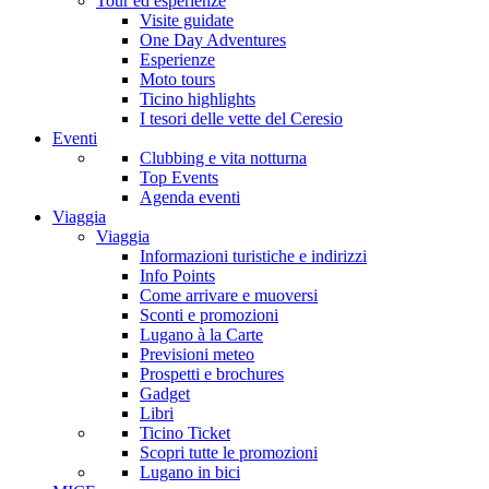
Tour ed esperienze
Visite guidate
One Day Adventures
Esperienze
Moto tours
Ticino highlights
I tesori delle vette del Ceresio
Eventi
Clubbing e vita notturna
Top Events
Agenda eventi
Viaggia
Viaggia
Informazioni turistiche e indirizzi
Info Points
Come arrivare e muoversi
Sconti e promozioni
Lugano à la Carte
Previsioni meteo
Prospetti e brochures
Gadget
Libri
Ticino Ticket
Scopri tutte le promozioni
Lugano in bici