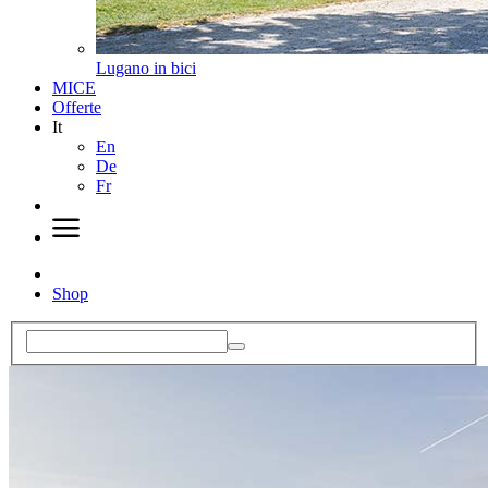
Lugano in bici
MICE
Offerte
It
En
De
Fr
Shop