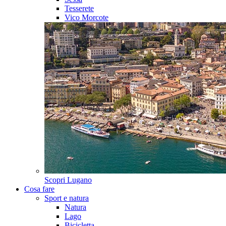
Tesserete
Vico Morcote
Scopri
Lugano
Cosa fare
Sport e natura
Natura
Lago
Bicicletta