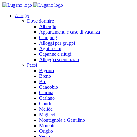
Alloggi
Dove dormire
Alberghi
Appartamenti e case di vacanza
Camping
Alloggi per gruppi
Agriturismi
Capanne e rifugi
Alloggi esperienziali
Paesi
Bigorio
Breno
Brè
Canobbio
Carona
Caslano
Gandria
Melide
Miglieglia
Montagnola e Gentilino
Morcote
Origlio
Sessa