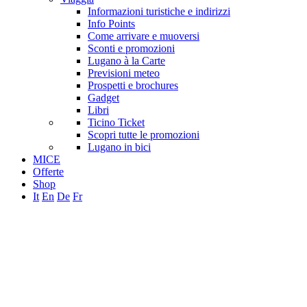
Informazioni turistiche e indirizzi
Info Points
Come arrivare e muoversi
Sconti e promozioni
Lugano à la Carte
Previsioni meteo
Prospetti e brochures
Gadget
Libri
Ticino Ticket
Scopri tutte le promozioni
Lugano in bici
MICE
Offerte
Shop
It
En
De
Fr