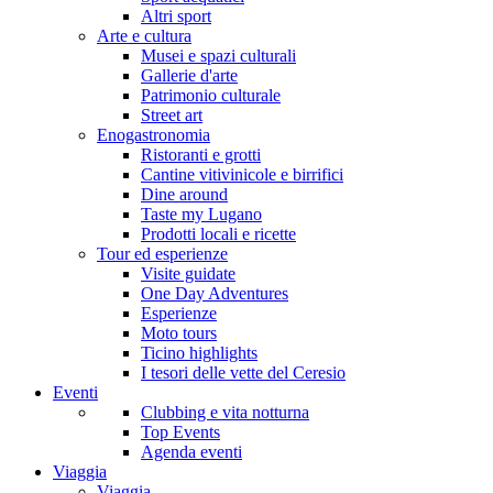
Altri sport
Arte e cultura
Musei e spazi culturali
Gallerie d'arte
Patrimonio culturale
Street art
Enogastronomia
Ristoranti e grotti
Cantine vitivinicole e birrifici
Dine around
Taste my Lugano
Prodotti locali e ricette
Tour ed esperienze
Visite guidate
One Day Adventures
Esperienze
Moto tours
Ticino highlights
I tesori delle vette del Ceresio
Eventi
Clubbing e vita notturna
Top Events
Agenda eventi
Viaggia
Viaggia