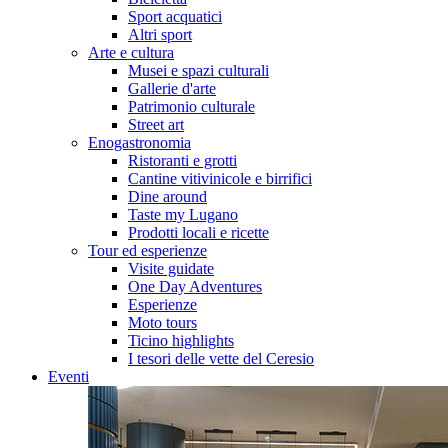
Sport acquatici
Altri sport
Arte e cultura
Musei e spazi culturali
Gallerie d'arte
Patrimonio culturale
Street art
Enogastronomia
Ristoranti e grotti
Cantine vitivinicole e birrifici
Dine around
Taste my Lugano
Prodotti locali e ricette
Tour ed esperienze
Visite guidate
One Day Adventures
Esperienze
Moto tours
Ticino highlights
I tesori delle vette del Ceresio
Eventi