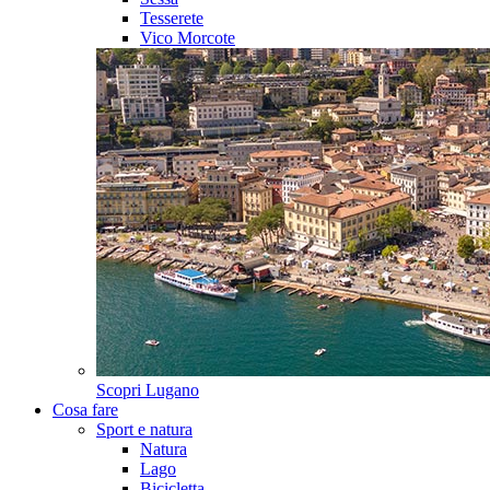
Tesserete
Vico Morcote
Scopri
Lugano
Cosa fare
Sport e natura
Natura
Lago
Bicicletta