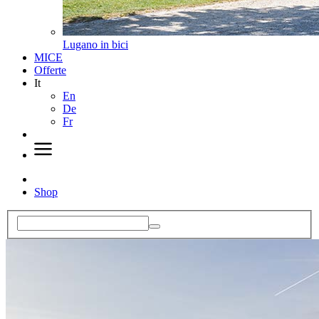
Lugano in bici
MICE
Offerte
It
En
De
Fr
Shop