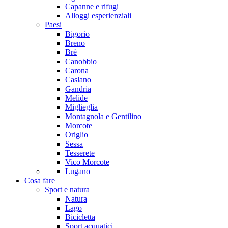
Capanne e rifugi
Alloggi esperienziali
Paesi
Bigorio
Breno
Brè
Canobbio
Carona
Caslano
Gandria
Melide
Miglieglia
Montagnola e Gentilino
Morcote
Origlio
Sessa
Tesserete
Vico Morcote
Lugano
Cosa fare
Sport e natura
Natura
Lago
Bicicletta
Sport acquatici