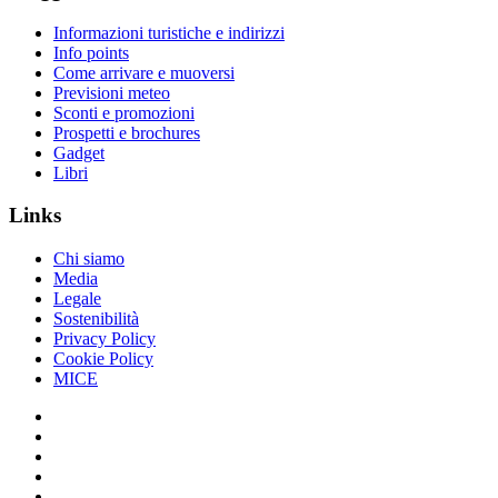
Informazioni turistiche e indirizzi
Info points
Come arrivare e muoversi
Previsioni meteo
Sconti e promozioni
Prospetti e brochures
Gadget
Libri
Links
Chi siamo
Media
Legale
Sostenibilità
Privacy Policy
Cookie Policy
MICE