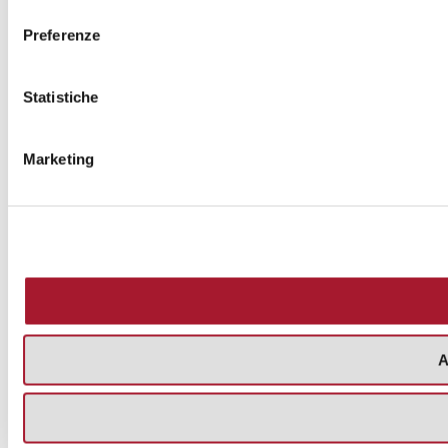
consenso
Preferenze
Statistiche
Marketing
A