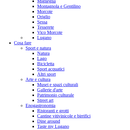
Miglieglia
Montagnola e Gentilino
Morcote
Origlio
Sessa
Tesserete
Vico Morcote
Lugano
Cosa fare
Sport e natura
Natura
Lago
Bicicletta
Sport acquatici
Altri sport
Arte e cultura
Musei e spazi culturali
Gallerie d'arte
Patrimonio culturale
Street art
Enogastronomia
Ristoranti e grotti
Cantine vitivinicole e birrifici
Dine around
Taste my Lugano