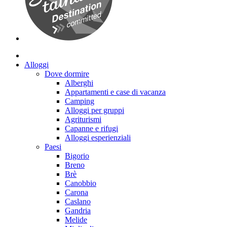
Alloggi
Dove dormire
Alberghi
Appartamenti e case di vacanza
Camping
Alloggi per gruppi
Agriturismi
Capanne e rifugi
Alloggi esperienziali
Paesi
Bigorio
Breno
Brè
Canobbio
Carona
Caslano
Gandria
Melide