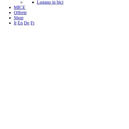
Lugano in bici
MICE
Offerte
Shop
It
En
De
Fr