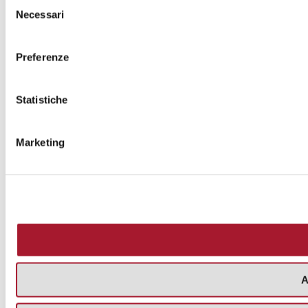
Selezione
Necessari
del
consenso
Preferenze
Statistiche
Marketing
A