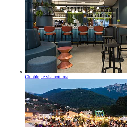
Clubbing e vita notturna