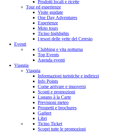
Prodotti locali e ricette
Tour ed esperienze
Visite guidate
One Day Adventures
Esperienze
Moto tours
Ticino highlights
I tesori delle vette del Ceresio
Eventi
Clubbing e vita notturna
Top Events
Agenda eventi
Viaggia
Viaggia
Informazioni turistiche e indirizzi
Info Points
Come arrivare e muoversi
Sconti e promozioni
Lugano à la Carte
Previsioni meteo
Prospetti e brochures
Gadget
Libri
Ticino Ticket
Scopri tutte le promozioni