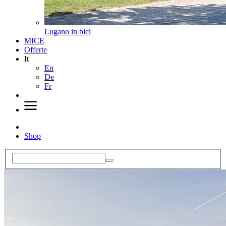
Lugano in bici
MICE
Offerte
It
En
De
Fr
Shop