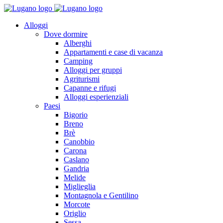
Alloggi
Dove dormire
Alberghi
Appartamenti e case di vacanza
Camping
Alloggi per gruppi
Agriturismi
Capanne e rifugi
Alloggi esperienziali
Paesi
Bigorio
Breno
Brè
Canobbio
Carona
Caslano
Gandria
Melide
Miglieglia
Montagnola e Gentilino
Morcote
Origlio
Sessa