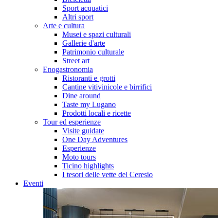
Sport acquatici
Altri sport
Arte e cultura
Musei e spazi culturali
Gallerie d'arte
Patrimonio culturale
Street art
Enogastronomia
Ristoranti e grotti
Cantine vitivinicole e birrifici
Dine around
Taste my Lugano
Prodotti locali e ricette
Tour ed esperienze
Visite guidate
One Day Adventures
Esperienze
Moto tours
Ticino highlights
I tesori delle vette del Ceresio
Eventi