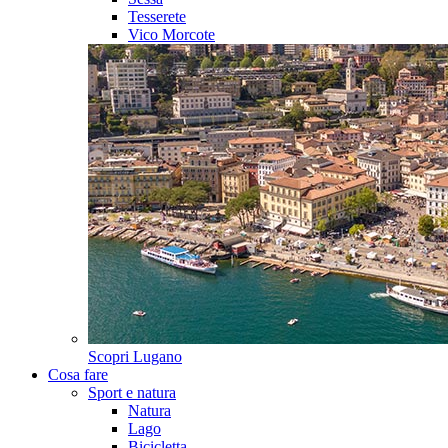
Tesserete
Vico Morcote
Scopri
Lugano
Cosa fare
Sport e natura
Natura
Lago
Bicicletta