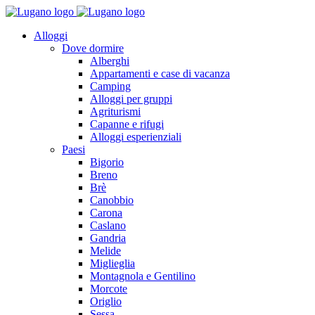
Alloggi
Dove dormire
Alberghi
Appartamenti e case di vacanza
Camping
Alloggi per gruppi
Agriturismi
Capanne e rifugi
Alloggi esperienziali
Paesi
Bigorio
Breno
Brè
Canobbio
Carona
Caslano
Gandria
Melide
Miglieglia
Montagnola e Gentilino
Morcote
Origlio
Sessa