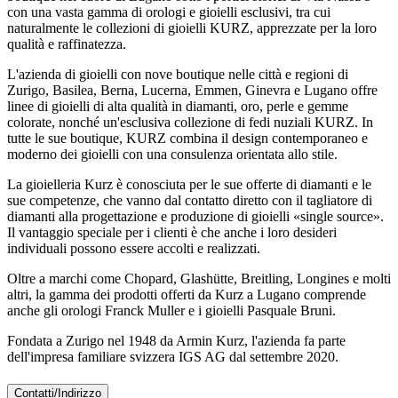
con una vasta gamma di orologi e gioielli esclusivi, tra cui
naturalmente le collezioni di gioielli KURZ, apprezzate per la loro
qualità e raffinatezza.
L'azienda di gioielli con nove boutique nelle città e regioni di
Zurigo, Basilea, Berna, Lucerna, Emmen, Ginevra e Lugano offre
linee di gioielli di alta qualità in diamanti, oro, perle e gemme
colorate, nonché un'esclusiva collezione di fedi nuziali KURZ. In
tutte le sue boutique, KURZ combina il design contemporaneo e
moderno dei gioielli con una consulenza orientata allo stile.
La gioielleria Kurz è conosciuta per le sue offerte di diamanti e le
sue competenze, che vanno dal contatto diretto con il tagliatore di
diamanti alla progettazione e produzione di gioielli «single source».
Il vantaggio speciale per i clienti è che anche i loro desideri
individuali possono essere accolti e realizzati.
Oltre a marchi come Chopard, Glashütte, Breitling, Longines e molti
altri, la gamma dei prodotti offerti da Kurz a Lugano comprende
anche gli orologi Franck Muller e i gioielli Pasquale Bruni.
Fondata a Zurigo nel 1948 da Armin Kurz, l'azienda fa parte
dell'impresa familiare svizzera IGS AG dal settembre 2020.
Contatti/Indirizzo