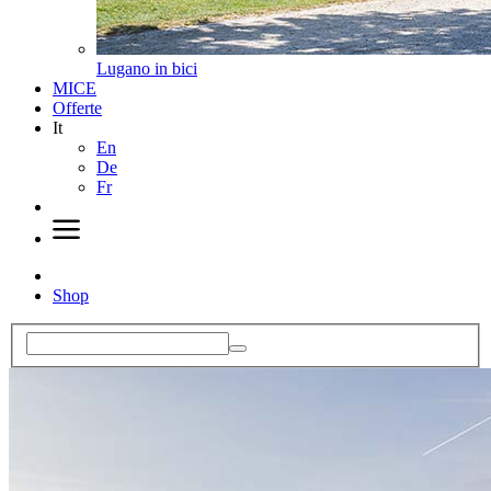
Lugano in bici
MICE
Offerte
It
En
De
Fr
Shop