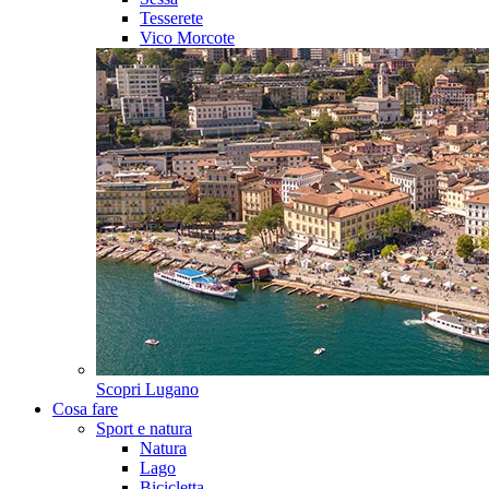
Tesserete
Vico Morcote
Scopri
Lugano
Cosa fare
Sport e natura
Natura
Lago
Bicicletta