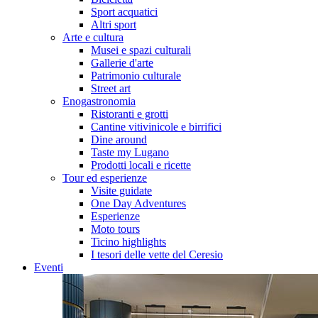
Sport acquatici
Altri sport
Arte e cultura
Musei e spazi culturali
Gallerie d'arte
Patrimonio culturale
Street art
Enogastronomia
Ristoranti e grotti
Cantine vitivinicole e birrifici
Dine around
Taste my Lugano
Prodotti locali e ricette
Tour ed esperienze
Visite guidate
One Day Adventures
Esperienze
Moto tours
Ticino highlights
I tesori delle vette del Ceresio
Eventi