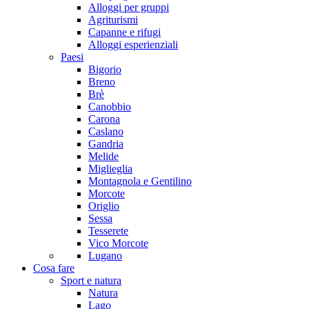
Alloggi per gruppi
Agriturismi
Capanne e rifugi
Alloggi esperienziali
Paesi
Bigorio
Breno
Brè
Canobbio
Carona
Caslano
Gandria
Melide
Miglieglia
Montagnola e Gentilino
Morcote
Origlio
Sessa
Tesserete
Vico Morcote
Lugano
Cosa fare
Sport e natura
Natura
Lago