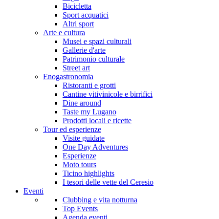
Bicicletta
Sport acquatici
Altri sport
Arte e cultura
Musei e spazi culturali
Gallerie d'arte
Patrimonio culturale
Street art
Enogastronomia
Ristoranti e grotti
Cantine vitivinicole e birrifici
Dine around
Taste my Lugano
Prodotti locali e ricette
Tour ed esperienze
Visite guidate
One Day Adventures
Esperienze
Moto tours
Ticino highlights
I tesori delle vette del Ceresio
Eventi
Clubbing e vita notturna
Top Events
Agenda eventi