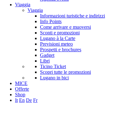
Viaggia
Viaggia
Informazioni turistiche e indirizzi
Info Points
Come arrivare e muoversi
Sconti e promozioni
Lugano à la Carte
Previsioni meteo
Prospetti e brochures
Gadget
Libri
Ticino Ticket
Scopri tutte le promozioni
Lugano in bici
MICE
Offerte
Shop
It
En
De
Fr