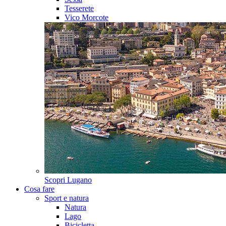
Tesserete
Vico Morcote
Scopri
Lugano
Cosa fare
Sport e natura
Natura
Lago
Bicicletta