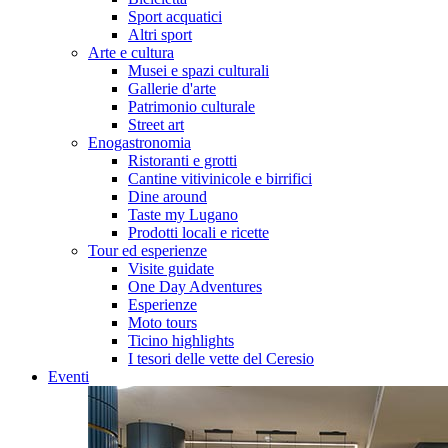
Sport acquatici
Altri sport
Arte e cultura
Musei e spazi culturali
Gallerie d'arte
Patrimonio culturale
Street art
Enogastronomia
Ristoranti e grotti
Cantine vitivinicole e birrifici
Dine around
Taste my Lugano
Prodotti locali e ricette
Tour ed esperienze
Visite guidate
One Day Adventures
Esperienze
Moto tours
Ticino highlights
I tesori delle vette del Ceresio
Eventi