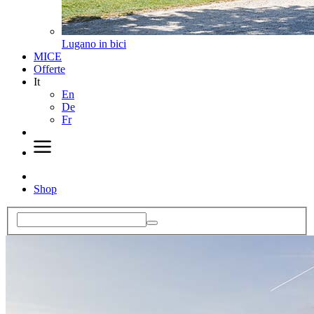
Lugano in bici
MICE
Offerte
It
En
De
Fr
Shop