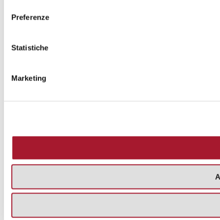
consenso
Preferenze
Statistiche
Marketing
A