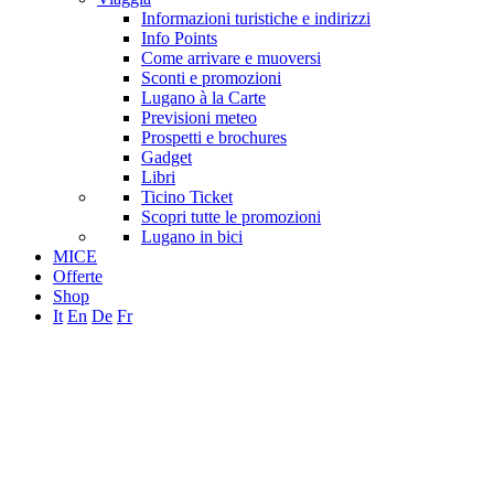
Informazioni turistiche e indirizzi
Info Points
Come arrivare e muoversi
Sconti e promozioni
Lugano à la Carte
Previsioni meteo
Prospetti e brochures
Gadget
Libri
Ticino Ticket
Scopri tutte le promozioni
Lugano in bici
MICE
Offerte
Shop
It
En
De
Fr