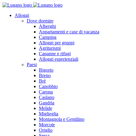
Alloggi
Dove dormire
Alberghi
Appartamenti e case di vacanza
Camping
Alloggi per gruppi
Agriturismi
Capanne e rifugi
Alloggi esperienziali
Paesi
Bigorio
Breno
Brè
Canobbio
Carona
Caslano
Gandria
Melide
Miglieglia
Montagnola e Gentilino
Morcote
Origlio
Sessa