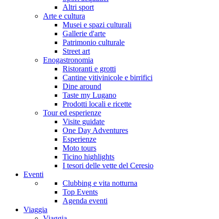
Altri sport
Arte e cultura
Musei e spazi culturali
Gallerie d'arte
Patrimonio culturale
Street art
Enogastronomia
Ristoranti e grotti
Cantine vitivinicole e birrifici
Dine around
Taste my Lugano
Prodotti locali e ricette
Tour ed esperienze
Visite guidate
One Day Adventures
Esperienze
Moto tours
Ticino highlights
I tesori delle vette del Ceresio
Eventi
Clubbing e vita notturna
Top Events
Agenda eventi
Viaggia
Viaggia