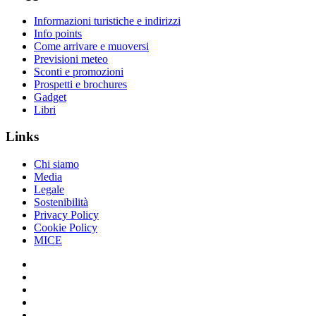
Informazioni turistiche e indirizzi
Info points
Come arrivare e muoversi
Previsioni meteo
Sconti e promozioni
Prospetti e brochures
Gadget
Libri
Links
Chi siamo
Media
Legale
Sostenibilità
Privacy Policy
Cookie Policy
MICE