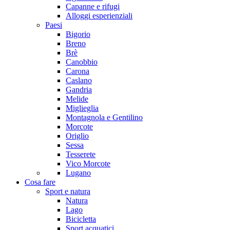
Capanne e rifugi
Alloggi esperienziali
Paesi
Bigorio
Breno
Brè
Canobbio
Carona
Caslano
Gandria
Melide
Miglieglia
Montagnola e Gentilino
Morcote
Origlio
Sessa
Tesserete
Vico Morcote
Lugano
Cosa fare
Sport e natura
Natura
Lago
Bicicletta
Sport acquatici