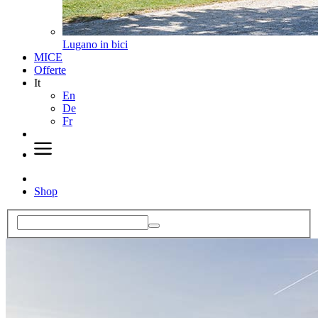
Lugano in bici
MICE
Offerte
It
En
De
Fr
Shop