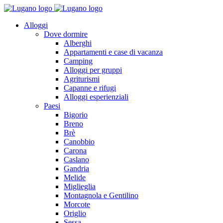
Alloggi
Dove dormire
Alberghi
Appartamenti e case di vacanza
Camping
Alloggi per gruppi
Agriturismi
Capanne e rifugi
Alloggi esperienziali
Paesi
Bigorio
Breno
Brè
Canobbio
Carona
Caslano
Gandria
Melide
Miglieglia
Montagnola e Gentilino
Morcote
Origlio
Sessa