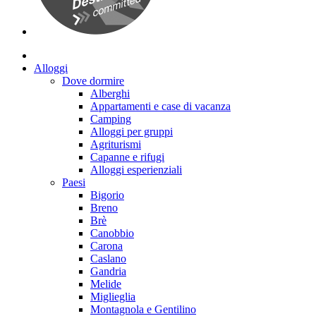
Alloggi
Dove dormire
Alberghi
Appartamenti e case di vacanza
Camping
Alloggi per gruppi
Agriturismi
Capanne e rifugi
Alloggi esperienziali
Paesi
Bigorio
Breno
Brè
Canobbio
Carona
Caslano
Gandria
Melide
Miglieglia
Montagnola e Gentilino