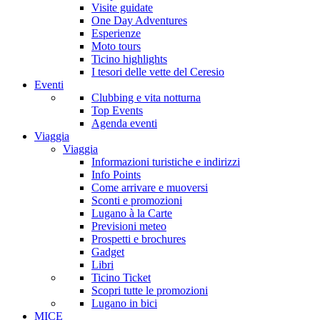
Visite guidate
One Day Adventures
Esperienze
Moto tours
Ticino highlights
I tesori delle vette del Ceresio
Eventi
Clubbing e vita notturna
Top Events
Agenda eventi
Viaggia
Viaggia
Informazioni turistiche e indirizzi
Info Points
Come arrivare e muoversi
Sconti e promozioni
Lugano à la Carte
Previsioni meteo
Prospetti e brochures
Gadget
Libri
Ticino Ticket
Scopri tutte le promozioni
Lugano in bici
MICE