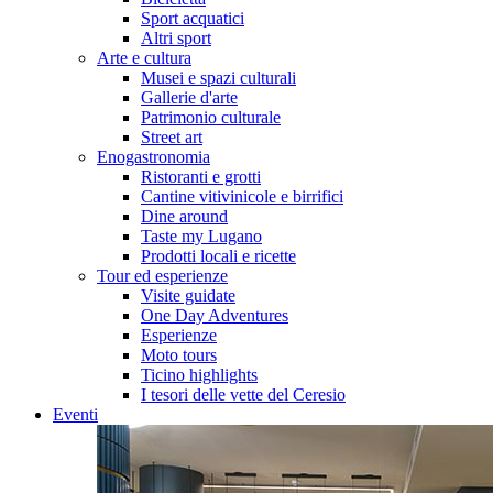
Sport acquatici
Altri sport
Arte e cultura
Musei e spazi culturali
Gallerie d'arte
Patrimonio culturale
Street art
Enogastronomia
Ristoranti e grotti
Cantine vitivinicole e birrifici
Dine around
Taste my Lugano
Prodotti locali e ricette
Tour ed esperienze
Visite guidate
One Day Adventures
Esperienze
Moto tours
Ticino highlights
I tesori delle vette del Ceresio
Eventi