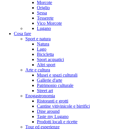
Morcote
Origlio
Sessa
Tesserete
Vico Morcote
Lugano
Cosa fare
Sport e natura
Natura
Lago
Bicicletta
Sport acquatici
Altri sport
Arte e cultura
Musei e spazi culturali
Gallerie d'arte
Patrimonio culturale
Street art
Enogastronomia
Ristoranti e grotti
Cantine vitivinicole e birrifici
Dine around
Taste my Lugano
Prodotti locali e ricette
Tour ed esperienze