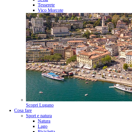
Tesserete
Vico Morcote
Scopri
Lugano
Cosa fare
Sport e natura
Natura
Lago
Bicicletta