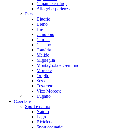
Capanne e rifugi
Alloggi esperienziali
Paesi
Bigorio
Breno
Brè
Canobbio
Carona
Caslano
Gandria
Melide
Miglieglia
Montagnola e Gentilino
Morcote
Origlio
Sessa
Tesserete
Vico Morcote
Lugano
Cosa fare
Sport e natura
Natura
Lago
Bicicletta
Sport acquatici