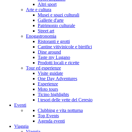
Altri sport
Arte e cultura
Musei e spazi culturali
Gallerie d'arte
Patrimonio culturale
Street art
Enogastronomia
Ristoranti e grotti
Cantine vitivinicole e birrifici
Dine around
Taste my Lugano
Prodotti locali e ricette
Tour ed esperienze
Visite guidate
One Day Adventures
Esperienze
Moto tours
Ticino highlights
I tesori delle vette del Ceresio
Eventi
Clubbing e vita notturna
Top Events
Agenda eventi
Viaggia
Viaggia