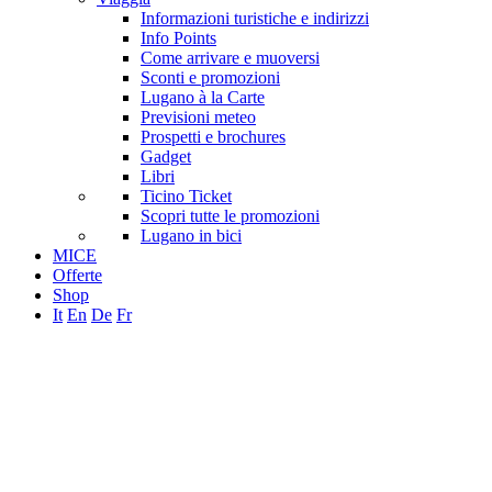
Informazioni turistiche e indirizzi
Info Points
Come arrivare e muoversi
Sconti e promozioni
Lugano à la Carte
Previsioni meteo
Prospetti e brochures
Gadget
Libri
Ticino Ticket
Scopri tutte le promozioni
Lugano in bici
MICE
Offerte
Shop
It
En
De
Fr