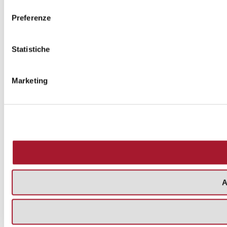
consenso
Preferenze
Statistiche
Marketing
A