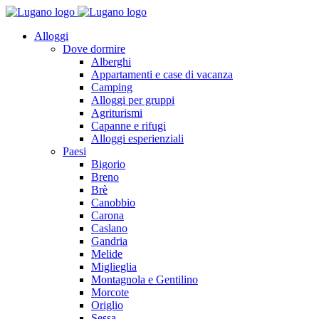
Alloggi
Dove dormire
Alberghi
Appartamenti e case di vacanza
Camping
Alloggi per gruppi
Agriturismi
Capanne e rifugi
Alloggi esperienziali
Paesi
Bigorio
Breno
Brè
Canobbio
Carona
Caslano
Gandria
Melide
Miglieglia
Montagnola e Gentilino
Morcote
Origlio
Sessa