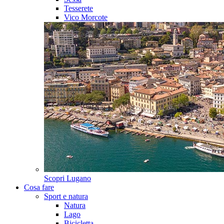
Tesserete
Vico Morcote
Scopri
Lugano
Cosa fare
Sport e natura
Natura
Lago
Bicicletta