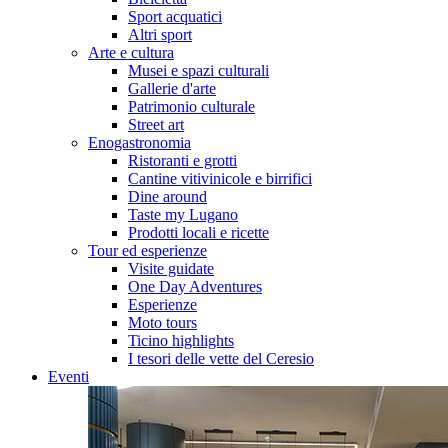
Sport acquatici
Altri sport
Arte e cultura
Musei e spazi culturali
Gallerie d'arte
Patrimonio culturale
Street art
Enogastronomia
Ristoranti e grotti
Cantine vitivinicole e birrifici
Dine around
Taste my Lugano
Prodotti locali e ricette
Tour ed esperienze
Visite guidate
One Day Adventures
Esperienze
Moto tours
Ticino highlights
I tesori delle vette del Ceresio
Eventi