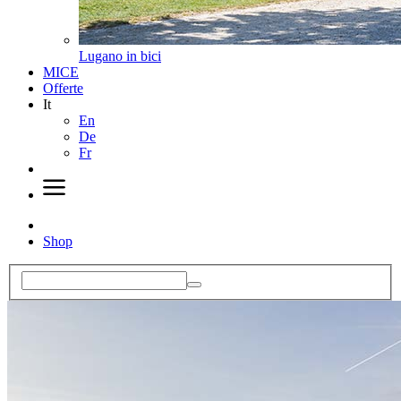
Lugano in bici
MICE
Offerte
It
En
De
Fr
Shop