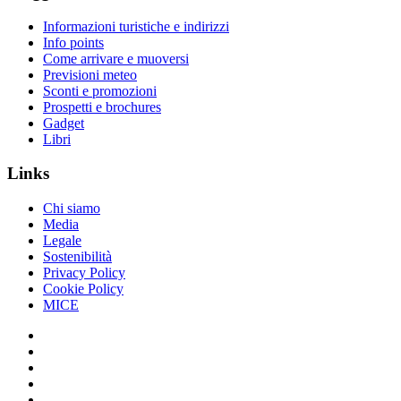
Informazioni turistiche e indirizzi
Info points
Come arrivare e muoversi
Previsioni meteo
Sconti e promozioni
Prospetti e brochures
Gadget
Libri
Links
Chi siamo
Media
Legale
Sostenibilità
Privacy Policy
Cookie Policy
MICE