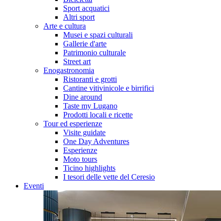
Sport acquatici
Altri sport
Arte e cultura
Musei e spazi culturali
Gallerie d'arte
Patrimonio culturale
Street art
Enogastronomia
Ristoranti e grotti
Cantine vitivinicole e birrifici
Dine around
Taste my Lugano
Prodotti locali e ricette
Tour ed esperienze
Visite guidate
One Day Adventures
Esperienze
Moto tours
Ticino highlights
I tesori delle vette del Ceresio
Eventi