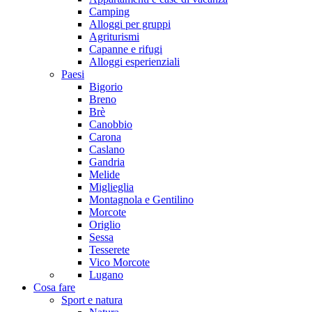
Camping
Alloggi per gruppi
Agriturismi
Capanne e rifugi
Alloggi esperienziali
Paesi
Bigorio
Breno
Brè
Canobbio
Carona
Caslano
Gandria
Melide
Miglieglia
Montagnola e Gentilino
Morcote
Origlio
Sessa
Tesserete
Vico Morcote
Lugano
Cosa fare
Sport e natura