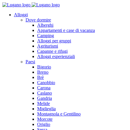
Alloggi
Dove dormire
Alberghi
Appartamenti e case di vacanza
Camping
Alloggi per gruppi
Agriturismi
Capanne e rifugi
Alloggi esperienziali
Paesi
Bigorio
Breno
Brè
Canobbio
Carona
Caslano
Gandria
Melide
Miglieglia
Montagnola e Gentilino
Morcote
Origlio
Sessa