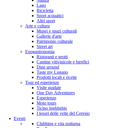
Natura
Lago
Bicicletta
Sport acquatici
Altri sport
Arte e cultura
Musei e spazi culturali
Gallerie d'arte
Patrimonio culturale
Street art
Enogastronomia
Ristoranti e grotti
Cantine vitivinicole e birrifici
Dine around
Taste my Lugano
Prodotti locali e ricette
Tour ed esperienze
Visite guidate
One Day Adventures
Esperienze
Moto tours
Ticino highlights
I tesori delle vette del Ceresio
Eventi
Clubbing e vita notturna