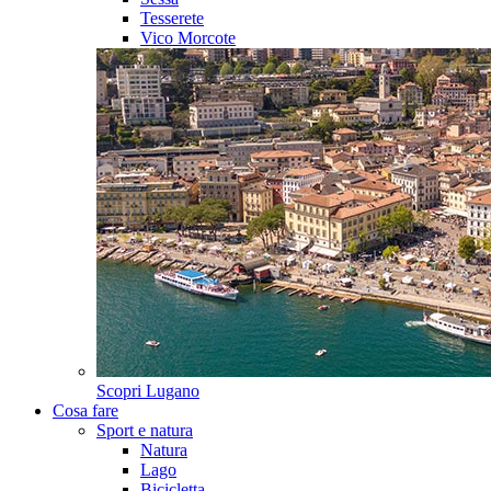
Tesserete
Vico Morcote
Scopri
Lugano
Cosa fare
Sport e natura
Natura
Lago
Bicicletta