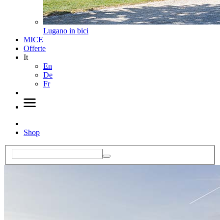
Lugano in bici
MICE
Offerte
It
En
De
Fr
Shop