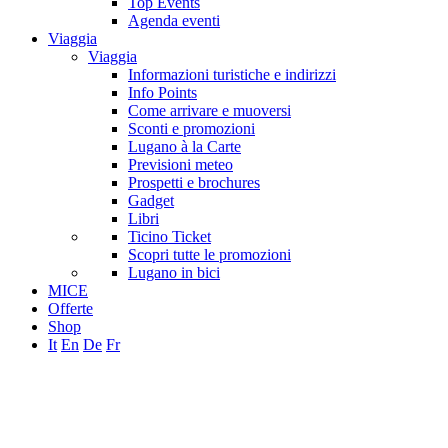
Top Events
Agenda eventi
Viaggia
Viaggia
Informazioni turistiche e indirizzi
Info Points
Come arrivare e muoversi
Sconti e promozioni
Lugano à la Carte
Previsioni meteo
Prospetti e brochures
Gadget
Libri
Ticino Ticket
Scopri tutte le promozioni
Lugano in bici
MICE
Offerte
Shop
It
En
De
Fr