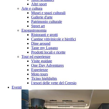
Altri sport
Arte e cultura
Musei e spazi culturali
Gallerie d'arte
Patrimonio culturale
Street art
Enogastronomia
Ristoranti e grotti
Cantine vitivinicole e birrifici
Dine around
Taste my Lugano
Prodotti locali e ricette
Tour ed esperienze
Visite guidate
One Day Adventures
Esperienze
Moto tours
Ticino highlights
I tesori delle vette del Ceresio
Eventi