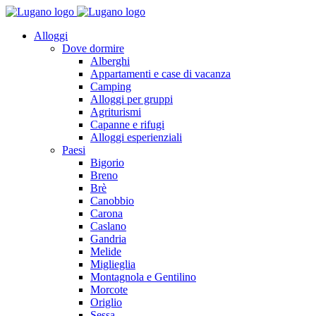
Alloggi
Dove dormire
Alberghi
Appartamenti e case di vacanza
Camping
Alloggi per gruppi
Agriturismi
Capanne e rifugi
Alloggi esperienziali
Paesi
Bigorio
Breno
Brè
Canobbio
Carona
Caslano
Gandria
Melide
Miglieglia
Montagnola e Gentilino
Morcote
Origlio
Sessa