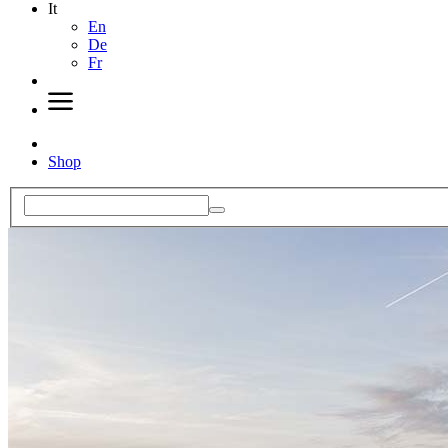
It
En
De
Fr
Shop