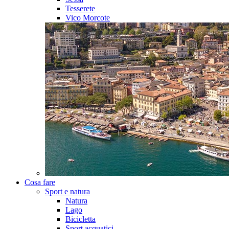
Tesserete
Vico Morcote
Cosa fare
Sport e natura
Natura
Lago
Bicicletta
Sport acquatici