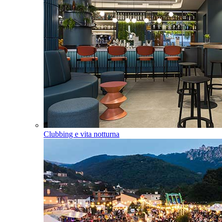
Clubbing e vita notturna