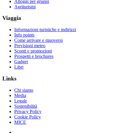
Alloggi per gruppi
Agriturismi
Viaggia
Informazioni turistiche e indirizzi
Info points
Come arrivare e muoversi
Previsioni meteo
Sconti e promozioni
Prospetti e brochures
Gadget
Libri
Links
Chi siamo
Media
Legale
Sostenibilità
Privacy Policy
Cookie Policy
MICE