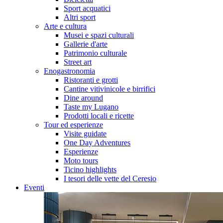
Sport acquatici
Altri sport
Arte e cultura
Musei e spazi culturali
Gallerie d'arte
Patrimonio culturale
Street art
Enogastronomia
Ristoranti e grotti
Cantine vitivinicole e birrifici
Dine around
Taste my Lugano
Prodotti locali e ricette
Tour ed esperienze
Visite guidate
One Day Adventures
Esperienze
Moto tours
Ticino highlights
I tesori delle vette del Ceresio
Eventi