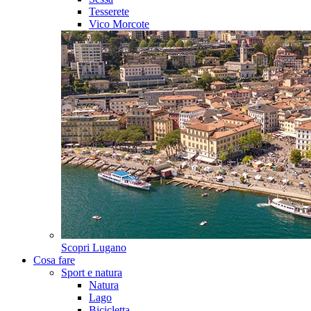
Tesserete
Vico Morcote
Scopri
Lugano
Cosa fare
Sport e natura
Natura
Lago
Bicicletta