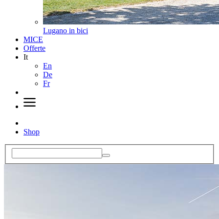
Lugano in bici
MICE
Offerte
It
En
De
Fr
Shop