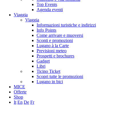
Top Events
Agenda eventi
Viaggia
Viaggia
Informazioni turistiche e indirizzi
Info Points
Come arrivare e muoversi
Sconti e promozioni
Lugano à la Carte
Previsioni meteo
Prospetti e brochures
Gadget
Libri
Ticino Ticket
Scopri tutte le promozioni
Lugano in bici
MICE
Offerte
Shop
It
En
De
Fr