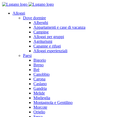
Alloggi
Dove dormire
Alberghi
Appartamenti e case di vacanza
Camping
Alloggi per gruppi
Agriturismi
Capanne e rifugi
Alloggi esperienziali
Paesi
Bigorio
Breno
Brè
Canobbio
Carona
Caslano
Gandria
Melide
Miglieglia
Montagnola e Gentilino
Morcote
Origlio
Sessa