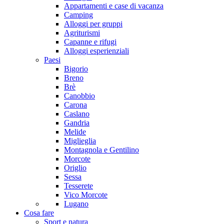
Appartamenti e case di vacanza
Camping
Alloggi per gruppi
Agriturismi
Capanne e rifugi
Alloggi esperienziali
Paesi
Bigorio
Breno
Brè
Canobbio
Carona
Caslano
Gandria
Melide
Miglieglia
Montagnola e Gentilino
Morcote
Origlio
Sessa
Tesserete
Vico Morcote
Lugano
Cosa fare
Sport e natura