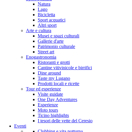
Natura
Lago
Bicicletta
Sport acquatici
Altri sport
Arte e cultura
Musei e spazi culturali
Gallerie d'arte
Patrimonio culturale
Street art
Enogastronomia
Ristoranti e grotti
Cantine vitivinicole e birrifici
Dine around
Taste my Lugano
Prodotti locali e ricette
Tour ed esperienze
Visite guidate
One Day Adventures
Esperienze
Moto tours
Ticino highlights
I tesori delle vette del Ceresio
Eventi
Clubbing e vita notturna