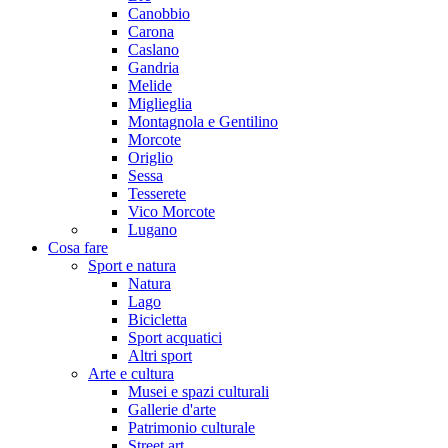
Canobbio
Carona
Caslano
Gandria
Melide
Miglieglia
Montagnola e Gentilino
Morcote
Origlio
Sessa
Tesserete
Vico Morcote
Lugano
Cosa fare
Sport e natura
Natura
Lago
Bicicletta
Sport acquatici
Altri sport
Arte e cultura
Musei e spazi culturali
Gallerie d'arte
Patrimonio culturale
Street art