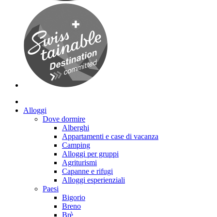
Alloggi
Dove dormire
Alberghi
Appartamenti e case di vacanza
Camping
Alloggi per gruppi
Agriturismi
Capanne e rifugi
Alloggi esperienziali
Paesi
Bigorio
Breno
Brè