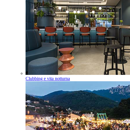
Clubbing e vita notturna