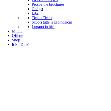
Prospetti e brochures
Gadget
Libri
Ticino Ticket
Scopri tutte le promozioni
Lugano in bici
MICE
Offerte
Shop
It
En
De
Fr