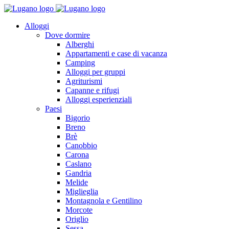
Alloggi
Dove dormire
Alberghi
Appartamenti e case di vacanza
Camping
Alloggi per gruppi
Agriturismi
Capanne e rifugi
Alloggi esperienziali
Paesi
Bigorio
Breno
Brè
Canobbio
Carona
Caslano
Gandria
Melide
Miglieglia
Montagnola e Gentilino
Morcote
Origlio
Sessa