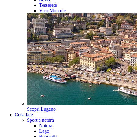
Tesserete
Vico Morcote
Scopri
Lugano
Cosa fare
Sport e natura
Natura
Lago
Bicicletta