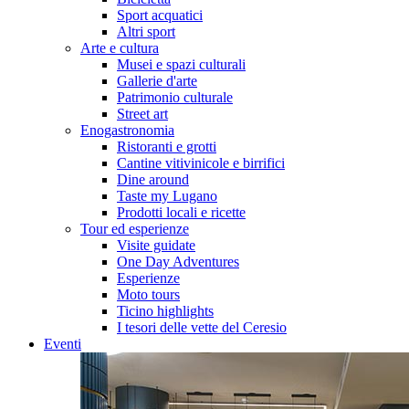
Sport acquatici
Altri sport
Arte e cultura
Musei e spazi culturali
Gallerie d'arte
Patrimonio culturale
Street art
Enogastronomia
Ristoranti e grotti
Cantine vitivinicole e birrifici
Dine around
Taste my Lugano
Prodotti locali e ricette
Tour ed esperienze
Visite guidate
One Day Adventures
Esperienze
Moto tours
Ticino highlights
I tesori delle vette del Ceresio
Eventi