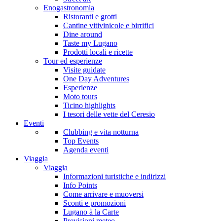
Enogastronomia
Ristoranti e grotti
Cantine vitivinicole e birrifici
Dine around
Taste my Lugano
Prodotti locali e ricette
Tour ed esperienze
Visite guidate
One Day Adventures
Esperienze
Moto tours
Ticino highlights
I tesori delle vette del Ceresio
Eventi
Clubbing e vita notturna
Top Events
Agenda eventi
Viaggia
Viaggia
Informazioni turistiche e indirizzi
Info Points
Come arrivare e muoversi
Sconti e promozioni
Lugano à la Carte
Previsioni meteo