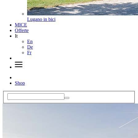
Lugano in bici
MICE
Offerte
It
En
De
Fr
Shop