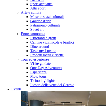
Sport acquatici
Altri sport
Arte e cultura
Musei e spazi culturali
Gallerie d'arte
Patrimonio culturale
Street art
Enogastronomia
Ristoranti e grotti
Cantine vitivinicole e birrifici
Dine around
Taste my Lugano
Prodotti locali e ricette
Tour ed esperienze
Visite guidate
One Day Adventures
Esperienze
Moto tours
Ticino highlights
I tesori delle vette del Ceresio
Eventi