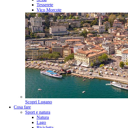
Tesserete
Vico Morcote
Scopri
Lugano
Cosa fare
Sport e natura
Natura
Lago
Bicicletta