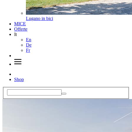
Lugano in bici
MICE
Offerte
It
En
De
Fr
Shop