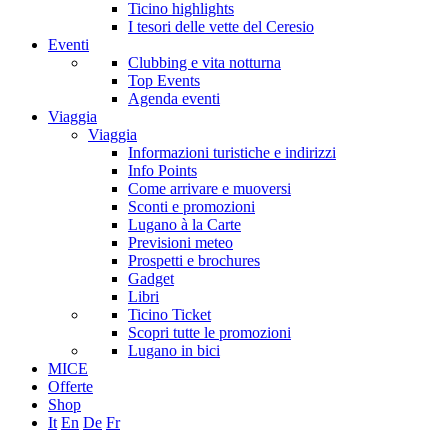
Ticino highlights
I tesori delle vette del Ceresio
Eventi
Clubbing e vita notturna
Top Events
Agenda eventi
Viaggia
Viaggia
Informazioni turistiche e indirizzi
Info Points
Come arrivare e muoversi
Sconti e promozioni
Lugano à la Carte
Previsioni meteo
Prospetti e brochures
Gadget
Libri
Ticino Ticket
Scopri tutte le promozioni
Lugano in bici
MICE
Offerte
Shop
It
En
De
Fr