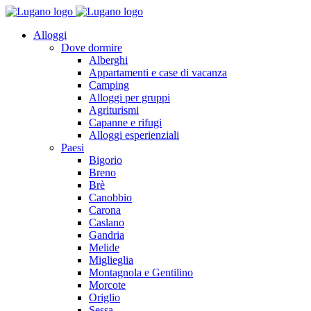
Alloggi
Dove dormire
Alberghi
Appartamenti e case di vacanza
Camping
Alloggi per gruppi
Agriturismi
Capanne e rifugi
Alloggi esperienziali
Paesi
Bigorio
Breno
Brè
Canobbio
Carona
Caslano
Gandria
Melide
Miglieglia
Montagnola e Gentilino
Morcote
Origlio
Sessa