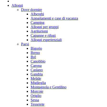
Alloggi
Dove dormire
Alberghi
Appartamenti e case di vacanza
Camping
Alloggi per gruppi
Agriturismi
Capanne e rifugi
Alloggi esperienziali
Paesi
Bigorio
Breno
Brè
Canobbio
Carona
Caslano
Gandria
Melide
Miglieglia
Montagnola e Gentilino
Morcote
Origlio
Sessa
Tesserete