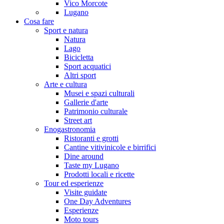
Vico Morcote
Lugano
Cosa fare
Sport e natura
Natura
Lago
Bicicletta
Sport acquatici
Altri sport
Arte e cultura
Musei e spazi culturali
Gallerie d'arte
Patrimonio culturale
Street art
Enogastronomia
Ristoranti e grotti
Cantine vitivinicole e birrifici
Dine around
Taste my Lugano
Prodotti locali e ricette
Tour ed esperienze
Visite guidate
One Day Adventures
Esperienze
Moto tours