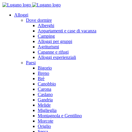
Alloggi
Dove dormire
Alberghi
Appartamenti e case di vacanza
Camping
Alloggi per gruppi
Agriturismi
Capanne e rifugi
Alloggi esperienziali
Paesi
Bigorio
Breno
Brè
Canobbio
Carona
Caslano
Gandria
Melide
Miglieglia
Montagnola e Gentilino
Morcote
Origlio
Sessa