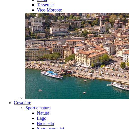
Tesserete
Vico Morcote
Cosa fare
Sport e natura
Natura
Lago
Bicicletta
Sport acquatici