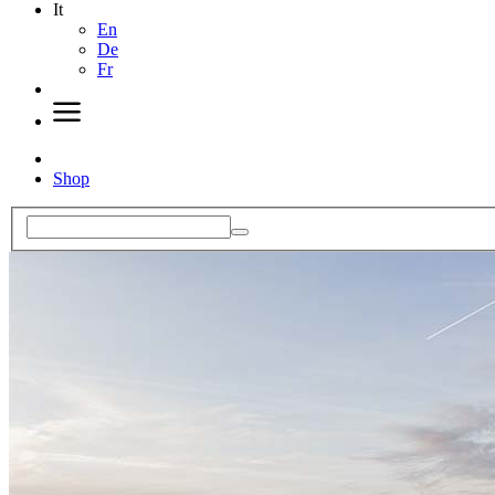
It
En
De
Fr
Shop