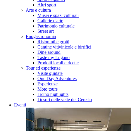
Altri sport
Arte e cultura
Musei e spazi culturali
Gallerie d'arte
Patrimonio culturale
Street art
Enogastronomia
Ristoranti e grotti
Cantine vitivinicole e birrifici
Dine around
Taste my Lugano
Prodotti locali e ricette
Tour ed esperienze
Visite guidate
One Day Adventures
Esperienze
Moto tours
Ticino highlights
I tesori delle vette del Ceresio
Eventi