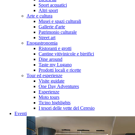
Sport acquatici
Altri sport
Arte e cultura
Musei e spazi culturali
Gallerie d'arte
Patrimonio culturale
Street art
Enogastronomia
Ristoranti e grotti
Cantine vitivinicole e birrifici
Dine around
Taste my Lugano
Prodotti locali e ricette
Tour ed esperienze
Visite guidate
One Day Adventures
Esperienze
Moto tours
Ticino highlights
I tesori delle vette del Ceresio
Eventi