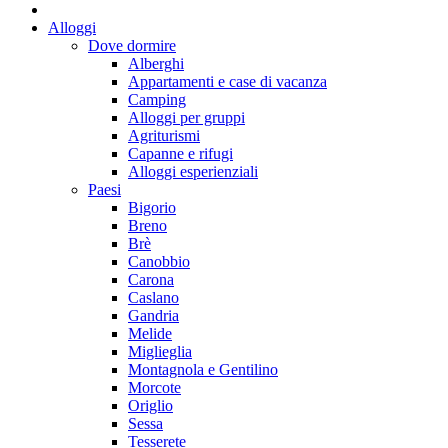
Alloggi
Dove dormire
Alberghi
Appartamenti e case di vacanza
Camping
Alloggi per gruppi
Agriturismi
Capanne e rifugi
Alloggi esperienziali
Paesi
Bigorio
Breno
Brè
Canobbio
Carona
Caslano
Gandria
Melide
Miglieglia
Montagnola e Gentilino
Morcote
Origlio
Sessa
Tesserete