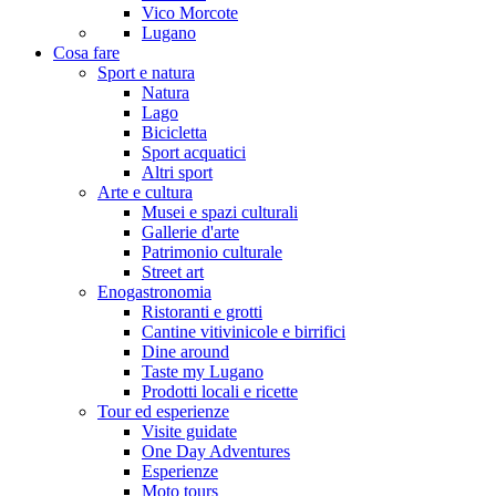
Vico Morcote
Lugano
Cosa fare
Sport e natura
Natura
Lago
Bicicletta
Sport acquatici
Altri sport
Arte e cultura
Musei e spazi culturali
Gallerie d'arte
Patrimonio culturale
Street art
Enogastronomia
Ristoranti e grotti
Cantine vitivinicole e birrifici
Dine around
Taste my Lugano
Prodotti locali e ricette
Tour ed esperienze
Visite guidate
One Day Adventures
Esperienze
Moto tours