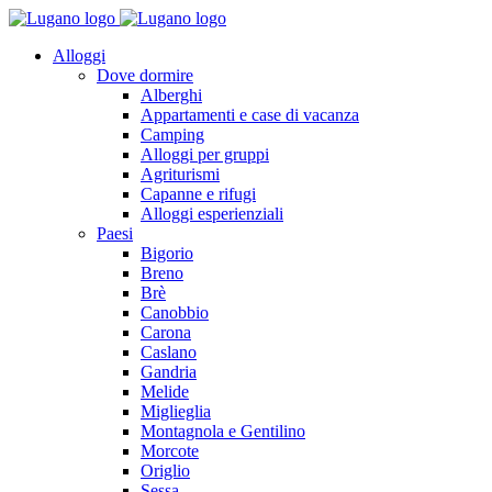
Alloggi
Dove dormire
Alberghi
Appartamenti e case di vacanza
Camping
Alloggi per gruppi
Agriturismi
Capanne e rifugi
Alloggi esperienziali
Paesi
Bigorio
Breno
Brè
Canobbio
Carona
Caslano
Gandria
Melide
Miglieglia
Montagnola e Gentilino
Morcote
Origlio
Sessa