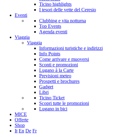
Ticino highlights
I tesori delle vette del Ceresio
Eventi
Clubbing e vita notturna
Top Events
Agenda eventi
Viaggia
Viaggia
Informazioni turistiche e indirizzi
Info Points
Come arrivare e muoversi
Sconti e promozioni
Lugano à la Carte
Previsioni meteo
Prospetti e brochures
Gadget
Libri
Ticino Ticket
Scopri tutte le promozioni
Lugano in bici
MICE
Offerte
Shop
It
En
De
Fr