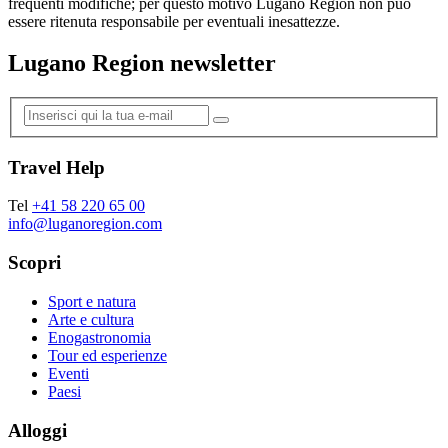
frequenti modifiche; per questo motivo Lugano Region non può
essere ritenuta responsabile per eventuali inesattezze.
Lugano Region newsletter
Travel Help
Tel
+41 58 220 65 00
info@luganoregion.com
Scopri
Sport e natura
Arte e cultura
Enogastronomia
Tour ed esperienze
Eventi
Paesi
Alloggi