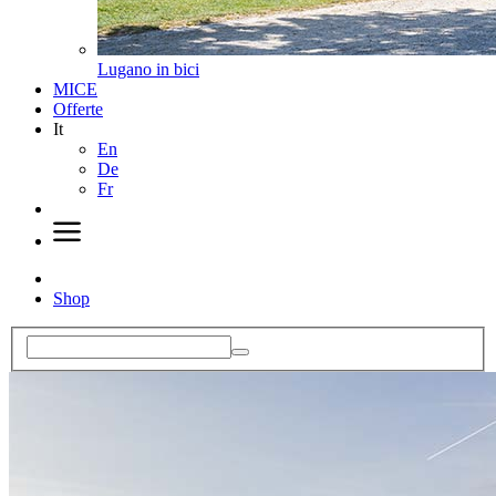
Lugano in bici
MICE
Offerte
It
En
De
Fr
Shop