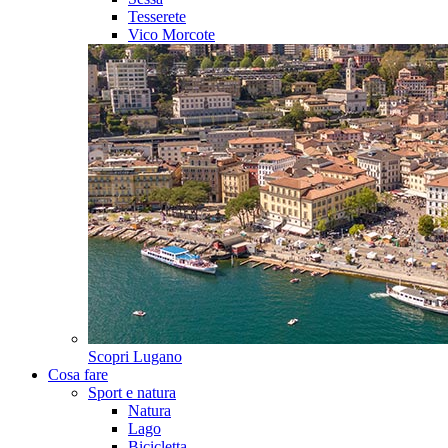
Tesserete
Vico Morcote
Scopri
Lugano
Cosa fare
Sport e natura
Natura
Lago
Bicicletta