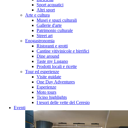
Sport acquatici
Altri sport
Arte e cultura
Musei e spazi culturali
Gallerie d'arte
Patrimonio culturale
Street art
Enogastronomia
Ristoranti e grotti
Cantine vitivinicole e birrifici
Dine around
Taste my Lugano
Prodotti locali e ricette
Tour ed esperienze
Visite guidate
One Day Adventures
Esperienze
Moto tours
Ticino highlights
I tesori delle vette del Ceresio
Eventi