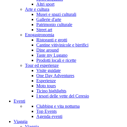
Altri sport
Arte e cultura
Musei e spazi culturali
Gallerie d'arte
Patrimonio culturale
Street art
Enogastronomia
Ristoranti e grotti
Cantine vitivinicole e birrifici
Dine around
Taste my Lugano
Prodotti locali e ricette
Tour ed esperienze
Visite guidate
One Day Adventures
Esperienze
Moto tours
Ticino highlights
I tesori delle vette del Ceresio
Eventi
Clubbing e vita notturna
Top Events
Agenda eventi
Viaggia
Viaggia