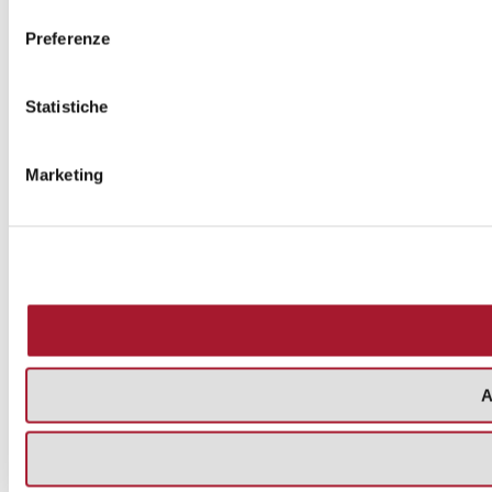
consenso
Preferenze
Statistiche
Marketing
A