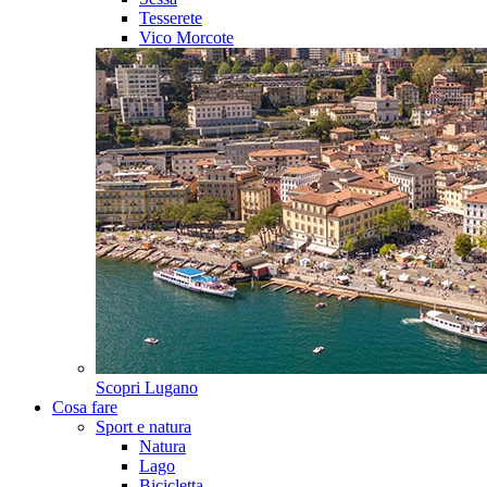
Tesserete
Vico Morcote
Scopri
Lugano
Cosa fare
Sport e natura
Natura
Lago
Bicicletta