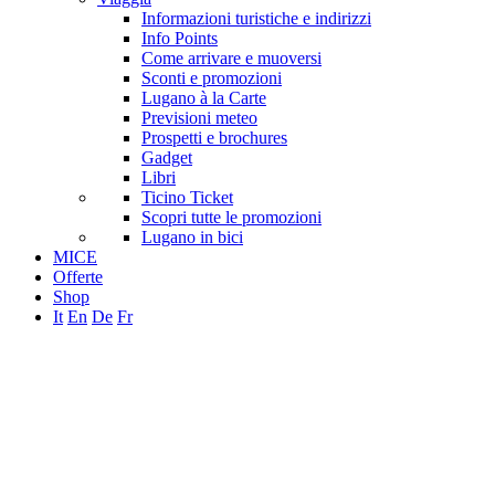
Informazioni turistiche e indirizzi
Info Points
Come arrivare e muoversi
Sconti e promozioni
Lugano à la Carte
Previsioni meteo
Prospetti e brochures
Gadget
Libri
Ticino Ticket
Scopri tutte le promozioni
Lugano in bici
MICE
Offerte
Shop
It
En
De
Fr