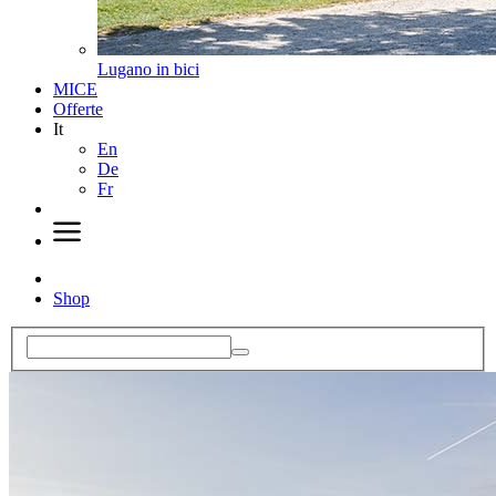
Lugano in bici
MICE
Offerte
It
En
De
Fr
Shop