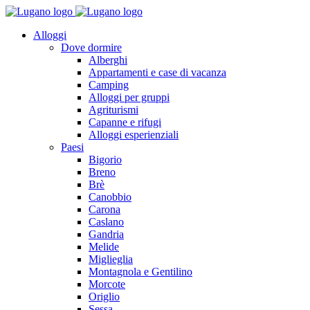
Alloggi
Dove dormire
Alberghi
Appartamenti e case di vacanza
Camping
Alloggi per gruppi
Agriturismi
Capanne e rifugi
Alloggi esperienziali
Paesi
Bigorio
Breno
Brè
Canobbio
Carona
Caslano
Gandria
Melide
Miglieglia
Montagnola e Gentilino
Morcote
Origlio
Sessa