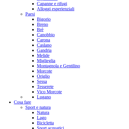
Capanne e rifugi
Alloggi esperienziali
Paesi
Bigorio
Breno
Brè
Canobbio
Carona
Caslano
Gandria
Melide
Miglieglia
Montagnola e Gentilino
Morcote
Origlio
Sessa
Tesserete
Vico Morcote
Lugano
Cosa fare
Sport e natura
Natura
Lago
Bicicletta
Sport acquatici