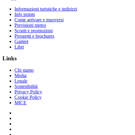
Informazioni turistiche e indirizzi
Info points
Come arrivare e muoversi
Previsioni meteo
Sconti e promozioni
Prospetti e brochures
Gadget
Libri
Links
Chi siamo
Media
Legale
Sostenibilità
Privacy Policy
Cookie Policy
MICE