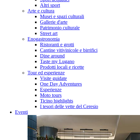
Altri sport
Arte e cultura
Musei e spazi culturali
Gallerie d'arte
Patrimonio culturale
Street art
Enogastronomia
Ristoranti e grotti
Cantine vitivinicole e birrifici
Dine around
Taste my Lugano
Prodotti locali e ricette
Tour ed esperienze
Visite guidate
One Day Adventures
Esperienze
Moto tours
Ticino highlights
I tesori delle vette del Ceresio
Eventi