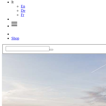
It
En
De
Fr
Shop