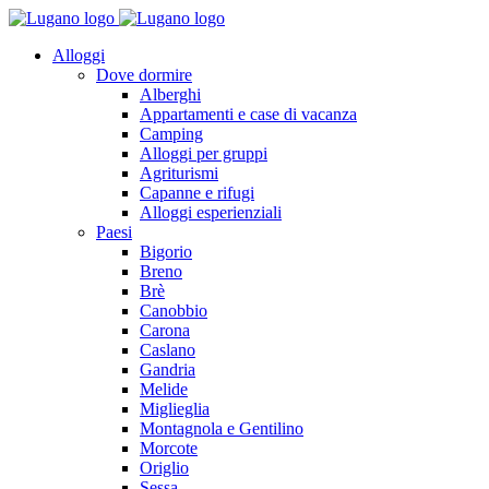
Alloggi
Dove dormire
Alberghi
Appartamenti e case di vacanza
Camping
Alloggi per gruppi
Agriturismi
Capanne e rifugi
Alloggi esperienziali
Paesi
Bigorio
Breno
Brè
Canobbio
Carona
Caslano
Gandria
Melide
Miglieglia
Montagnola e Gentilino
Morcote
Origlio
Sessa