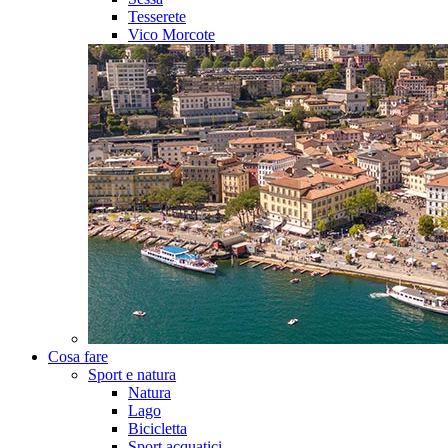
Tesserete
Vico Morcote
Cosa fare
Sport e natura
Natura
Lago
Bicicletta
Sport acquatici