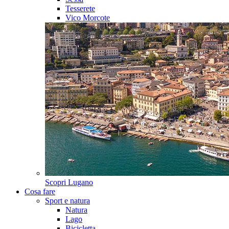
Tesserete
Vico Morcote
Scopri
Lugano
Cosa fare
Sport e natura
Natura
Lago
Bicicletta