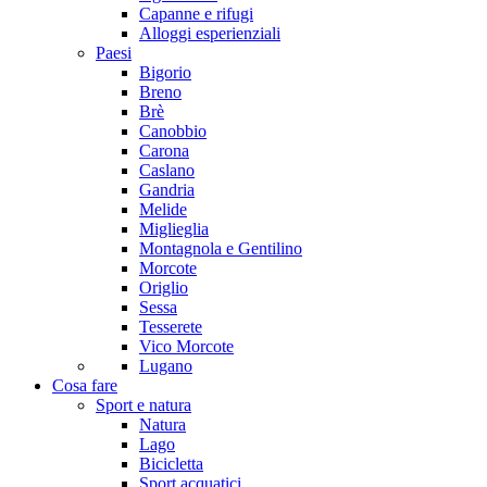
Capanne e rifugi
Alloggi esperienziali
Paesi
Bigorio
Breno
Brè
Canobbio
Carona
Caslano
Gandria
Melide
Miglieglia
Montagnola e Gentilino
Morcote
Origlio
Sessa
Tesserete
Vico Morcote
Lugano
Cosa fare
Sport e natura
Natura
Lago
Bicicletta
Sport acquatici