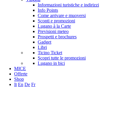
Informazioni turistiche e indirizzi
Info Points
Come arrivare e muoversi
Sconti e promozioni
Lugano à la Carte
Previsioni meteo
Prospetti e brochures
Gadget
Libri
Ticino Ticket
Scopri tutte le promozioni
Lugano in bici
MICE
Offerte
Shop
It
En
De
Fr