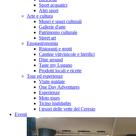
Sport acquatici
Altri sport
Arte e cultura
Musei e spazi culturali
Gallerie d'arte
Patrimonio culturale
Street art
Enogastronomia
Ristoranti e grotti
Cantine vitivinicole e birrifici
Dine around
Taste my Lugano
Prodotti locali e ricette
Tour ed esperienze
Visite guidate
One Day Adventures
Esperienze
Moto tours
Ticino highlights
I tesori delle vette del Ceresio
Eventi