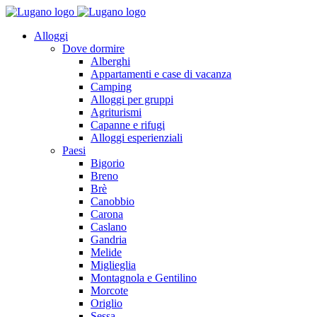
Alloggi
Dove dormire
Alberghi
Appartamenti e case di vacanza
Camping
Alloggi per gruppi
Agriturismi
Capanne e rifugi
Alloggi esperienziali
Paesi
Bigorio
Breno
Brè
Canobbio
Carona
Caslano
Gandria
Melide
Miglieglia
Montagnola e Gentilino
Morcote
Origlio
Sessa