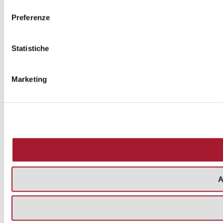
consenso
Preferenze
Statistiche
Marketing
A