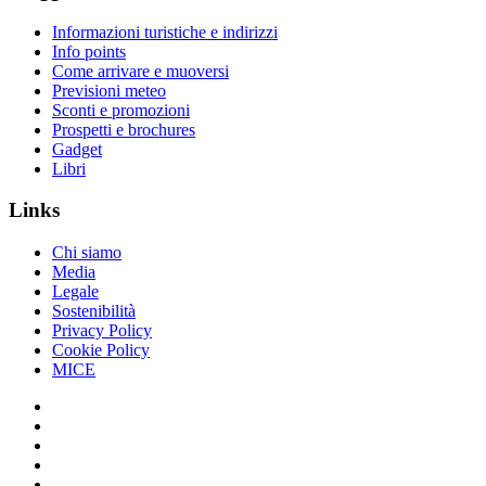
Informazioni turistiche e indirizzi
Info points
Come arrivare e muoversi
Previsioni meteo
Sconti e promozioni
Prospetti e brochures
Gadget
Libri
Links
Chi siamo
Media
Legale
Sostenibilità
Privacy Policy
Cookie Policy
MICE