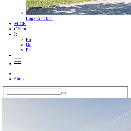
Lugano in bici
MICE
Offerte
It
En
De
Fr
Shop