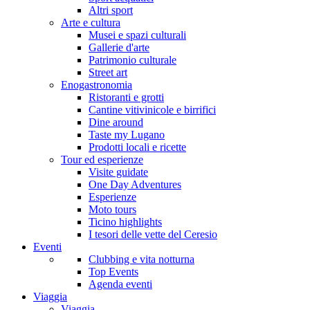
Altri sport
Arte e cultura
Musei e spazi culturali
Gallerie d'arte
Patrimonio culturale
Street art
Enogastronomia
Ristoranti e grotti
Cantine vitivinicole e birrifici
Dine around
Taste my Lugano
Prodotti locali e ricette
Tour ed esperienze
Visite guidate
One Day Adventures
Esperienze
Moto tours
Ticino highlights
I tesori delle vette del Ceresio
Eventi
Clubbing e vita notturna
Top Events
Agenda eventi
Viaggia
Viaggia