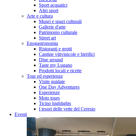
Sport acquatici
Altri sport
Arte e cultura
Musei e spazi culturali
Gallerie d'arte
Patrimonio culturale
Street art
Enogastronomia
Ristoranti e grotti
Cantine vitivinicole e birrifici
Dine around
Taste my Lugano
Prodotti locali e ricette
Tour ed esperienze
Visite guidate
One Day Adventures
Esperienze
Moto tours
Ticino highlights
I tesori delle vette del Ceresio
Eventi