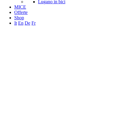
Lugano in bici
MICE
Offerte
Shop
It
En
De
Fr