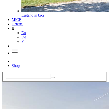
Lugano in bici
MICE
Offerte
It
En
De
Fr
Shop