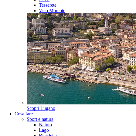
Tesserete
Vico Morcote
Scopri
Lugano
Cosa fare
Sport e natura
Natura
Lago
Bicicletta