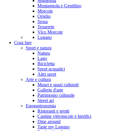
Miglieglia
Montagnola e Gentilino
Morcote
Origlio
Sessa
Tesserete
Vico Morcote
Lugano
Cosa fare
Sport e natura
Natura
Lago
Bicicletta
Sport acquatici
Altri sport
Arte e cultura
Musei e spazi culturali
Gallerie d'arte
Patrimonio culturale
Street art
Enogastronomia
Ristoranti e grotti
Cantine vitivinicole e birrifici
Dine around
Taste my Lugano