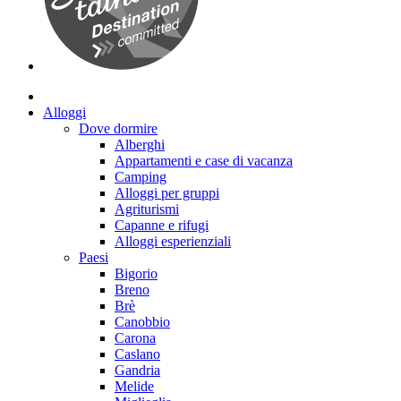
Alloggi
Dove dormire
Alberghi
Appartamenti e case di vacanza
Camping
Alloggi per gruppi
Agriturismi
Capanne e rifugi
Alloggi esperienziali
Paesi
Bigorio
Breno
Brè
Canobbio
Carona
Caslano
Gandria
Melide