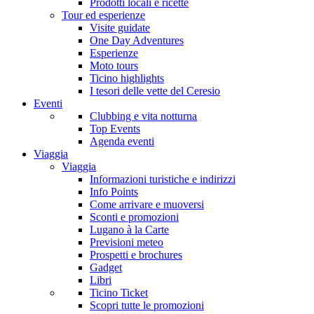
Prodotti locali e ricette
Tour ed esperienze
Visite guidate
One Day Adventures
Esperienze
Moto tours
Ticino highlights
I tesori delle vette del Ceresio
Eventi
Clubbing e vita notturna
Top Events
Agenda eventi
Viaggia
Viaggia
Informazioni turistiche e indirizzi
Info Points
Come arrivare e muoversi
Sconti e promozioni
Lugano à la Carte
Previsioni meteo
Prospetti e brochures
Gadget
Libri
Ticino Ticket
Scopri tutte le promozioni