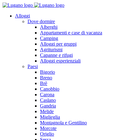
Alloggi
Dove dormire
Alberghi
Appartamenti e case di vacanza
Camping
Alloggi per gruppi
Agriturismi
Capanne e rifugi
Alloggi esperienziali
Paesi
Bigorio
Breno
Brè
Canobbio
Carona
Caslano
Gandria
Melide
Miglieglia
Montagnola e Gentilino
Morcote
Origlio
Sessa