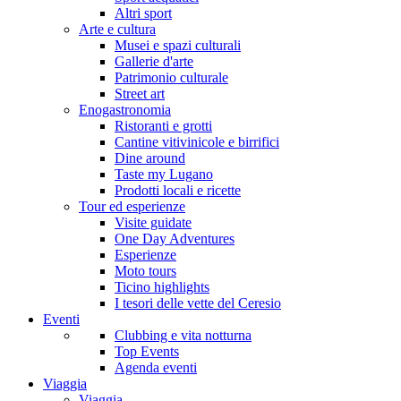
Altri sport
Arte e cultura
Musei e spazi culturali
Gallerie d'arte
Patrimonio culturale
Street art
Enogastronomia
Ristoranti e grotti
Cantine vitivinicole e birrifici
Dine around
Taste my Lugano
Prodotti locali e ricette
Tour ed esperienze
Visite guidate
One Day Adventures
Esperienze
Moto tours
Ticino highlights
I tesori delle vette del Ceresio
Eventi
Clubbing e vita notturna
Top Events
Agenda eventi
Viaggia
Viaggia