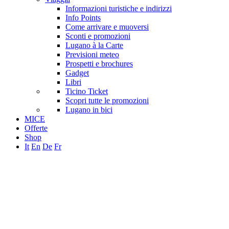
Informazioni turistiche e indirizzi
Info Points
Come arrivare e muoversi
Sconti e promozioni
Lugano à la Carte
Previsioni meteo
Prospetti e brochures
Gadget
Libri
Ticino Ticket
Scopri tutte le promozioni
Lugano in bici
MICE
Offerte
Shop
It
En
De
Fr