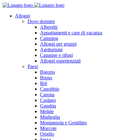
Alloggi
Dove dormire
Alberghi
Appartamenti e case di vacanza
Camping
Alloggi per gruppi
Agriturismi
Capanne e rifugi
Alloggi esperienziali
Paesi
Bigorio
Breno
Brè
Canobbio
Carona
Caslano
Gandria
Melide
Miglieglia
Montagnola e Gentilino
Morcote
Origlio
Sessa