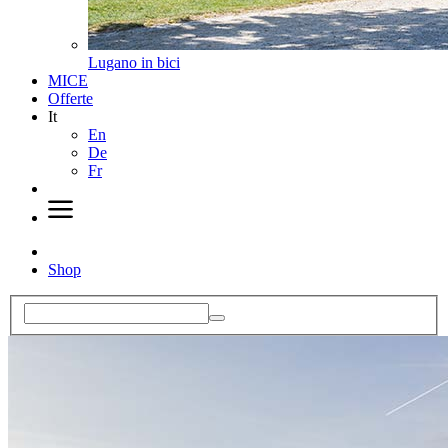
Lugano in bici
MICE
Offerte
It
En
De
Fr
Shop