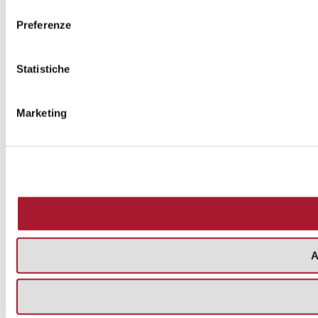
consenso
Preferenze
Statistiche
Marketing
A