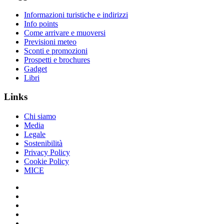
Informazioni turistiche e indirizzi
Info points
Come arrivare e muoversi
Previsioni meteo
Sconti e promozioni
Prospetti e brochures
Gadget
Libri
Links
Chi siamo
Media
Legale
Sostenibilità
Privacy Policy
Cookie Policy
MICE