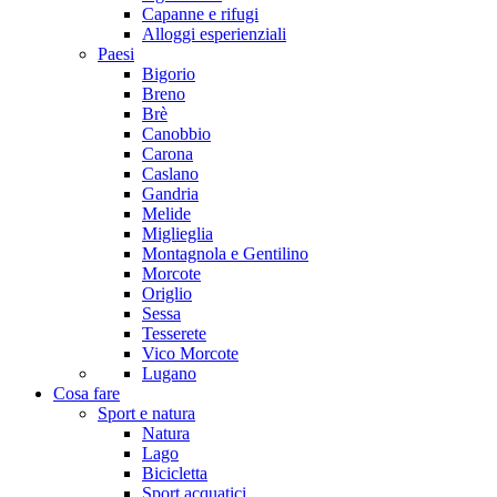
Capanne e rifugi
Alloggi esperienziali
Paesi
Bigorio
Breno
Brè
Canobbio
Carona
Caslano
Gandria
Melide
Miglieglia
Montagnola e Gentilino
Morcote
Origlio
Sessa
Tesserete
Vico Morcote
Lugano
Cosa fare
Sport e natura
Natura
Lago
Bicicletta
Sport acquatici