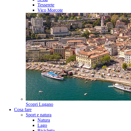
Tesserete
Vico Morcote
Scopri
Lugano
Cosa fare
Sport e natura
Natura
Lago
Bicicletta