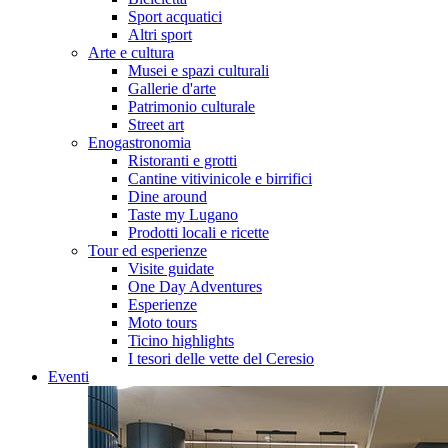
Sport acquatici
Altri sport
Arte e cultura
Musei e spazi culturali
Gallerie d'arte
Patrimonio culturale
Street art
Enogastronomia
Ristoranti e grotti
Cantine vitivinicole e birrifici
Dine around
Taste my Lugano
Prodotti locali e ricette
Tour ed esperienze
Visite guidate
One Day Adventures
Esperienze
Moto tours
Ticino highlights
I tesori delle vette del Ceresio
Eventi