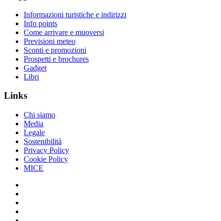
Informazioni turistiche e indirizzi
Info points
Come arrivare e muoversi
Previsioni meteo
Sconti e promozioni
Prospetti e brochures
Gadget
Libri
Links
Chi siamo
Media
Legale
Sostenibilità
Privacy Policy
Cookie Policy
MICE