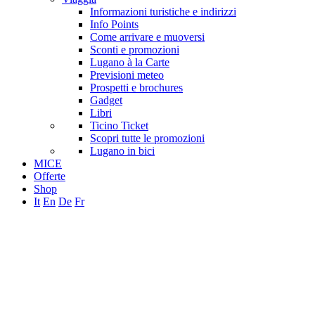
Informazioni turistiche e indirizzi
Info Points
Come arrivare e muoversi
Sconti e promozioni
Lugano à la Carte
Previsioni meteo
Prospetti e brochures
Gadget
Libri
Ticino Ticket
Scopri tutte le promozioni
Lugano in bici
MICE
Offerte
Shop
It
En
De
Fr