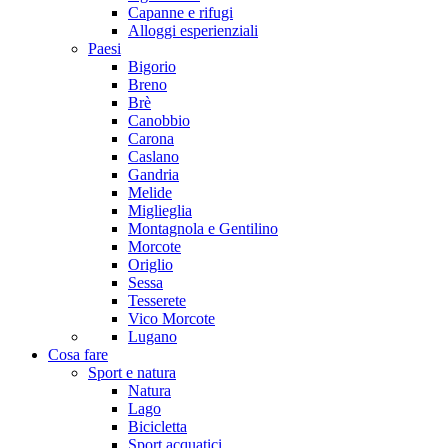
Capanne e rifugi
Alloggi esperienziali
Paesi
Bigorio
Breno
Brè
Canobbio
Carona
Caslano
Gandria
Melide
Miglieglia
Montagnola e Gentilino
Morcote
Origlio
Sessa
Tesserete
Vico Morcote
Lugano
Cosa fare
Sport e natura
Natura
Lago
Bicicletta
Sport acquatici