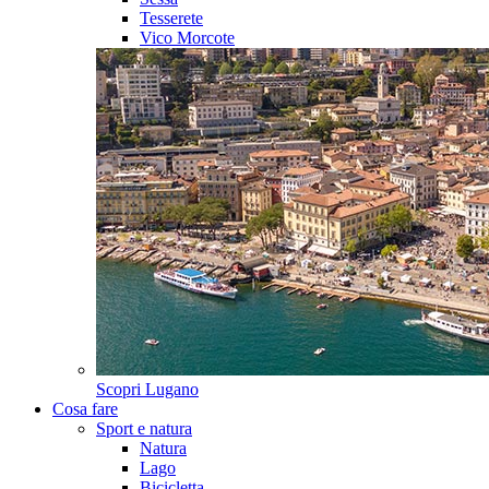
Tesserete
Vico Morcote
Scopri
Lugano
Cosa fare
Sport e natura
Natura
Lago
Bicicletta