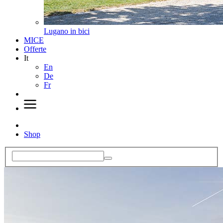
Lugano in bici
MICE
Offerte
It
En
De
Fr
Shop