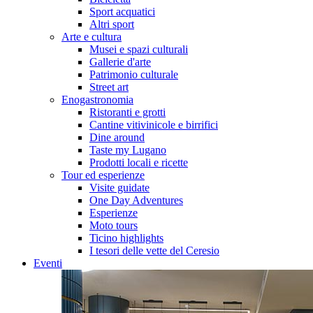
Sport acquatici
Altri sport
Arte e cultura
Musei e spazi culturali
Gallerie d'arte
Patrimonio culturale
Street art
Enogastronomia
Ristoranti e grotti
Cantine vitivinicole e birrifici
Dine around
Taste my Lugano
Prodotti locali e ricette
Tour ed esperienze
Visite guidate
One Day Adventures
Esperienze
Moto tours
Ticino highlights
I tesori delle vette del Ceresio
Eventi