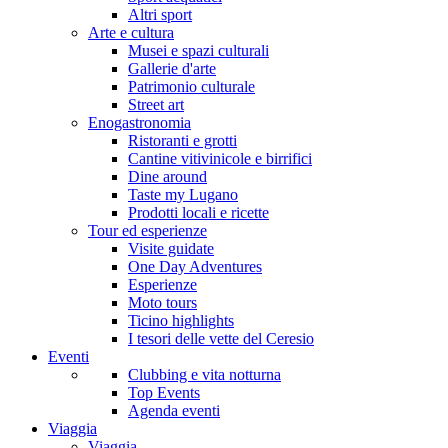
Altri sport
Arte e cultura
Musei e spazi culturali
Gallerie d'arte
Patrimonio culturale
Street art
Enogastronomia
Ristoranti e grotti
Cantine vitivinicole e birrifici
Dine around
Taste my Lugano
Prodotti locali e ricette
Tour ed esperienze
Visite guidate
One Day Adventures
Esperienze
Moto tours
Ticino highlights
I tesori delle vette del Ceresio
Eventi
Clubbing e vita notturna
Top Events
Agenda eventi
Viaggia
Viaggia