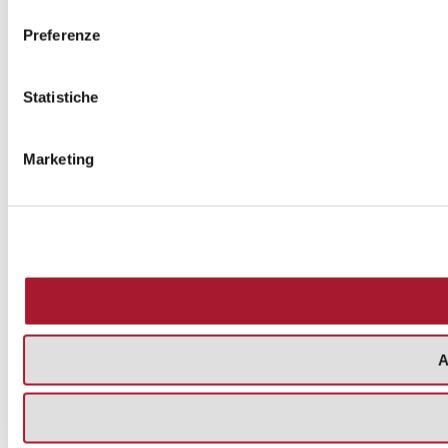
consenso
Preferenze
Statistiche
Marketing
A