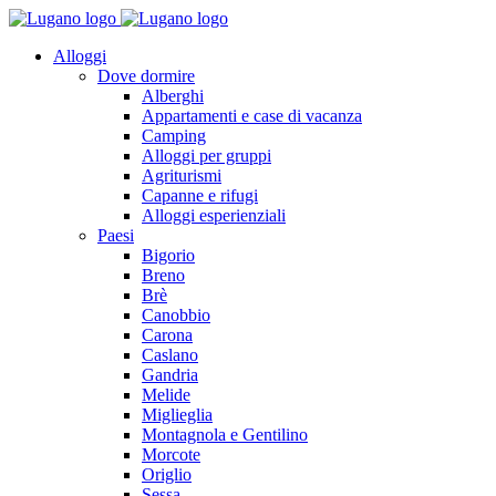
Alloggi
Dove dormire
Alberghi
Appartamenti e case di vacanza
Camping
Alloggi per gruppi
Agriturismi
Capanne e rifugi
Alloggi esperienziali
Paesi
Bigorio
Breno
Brè
Canobbio
Carona
Caslano
Gandria
Melide
Miglieglia
Montagnola e Gentilino
Morcote
Origlio
Sessa