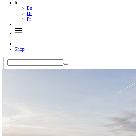
It
En
De
Fr
Shop