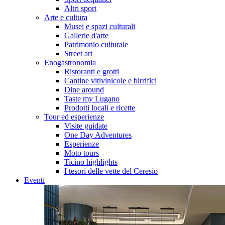
Altri sport
Arte e cultura
Musei e spazi culturali
Gallerie d'arte
Patrimonio culturale
Street art
Enogastronomia
Ristoranti e grotti
Cantine vitivinicole e birrifici
Dine around
Taste my Lugano
Prodotti locali e ricette
Tour ed esperienze
Visite guidate
One Day Adventures
Esperienze
Moto tours
Ticino highlights
I tesori delle vette del Ceresio
Eventi