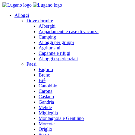
Alloggi
Dove dormire
Alberghi
Appartamenti e case di vacanza
Camping
Alloggi per gruppi
Agriturismi
Capanne e rifugi
Alloggi esperienziali
Paesi
Bigorio
Breno
Brè
Canobbio
Carona
Caslano
Gandria
Melide
Miglieglia
Montagnola e Gentilino
Morcote
Origlio
Sessa