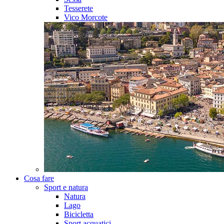
Tesserete
Vico Morcote
Cosa fare
Sport e natura
Natura
Lago
Bicicletta
Sport acquatici