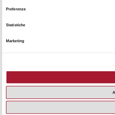
consenso
Preferenze
Statistiche
Marketing
A