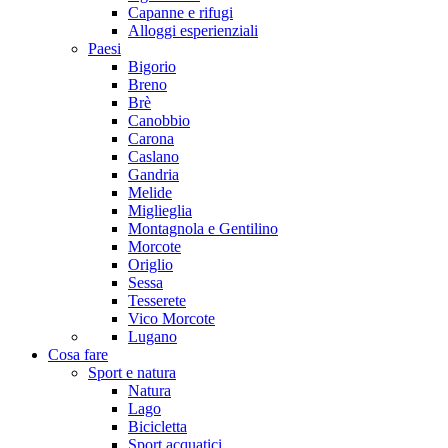
Capanne e rifugi
Alloggi esperienziali
Paesi
Bigorio
Breno
Brè
Canobbio
Carona
Caslano
Gandria
Melide
Miglieglia
Montagnola e Gentilino
Morcote
Origlio
Sessa
Tesserete
Vico Morcote
Lugano
Cosa fare
Sport e natura
Natura
Lago
Bicicletta
Sport acquatici