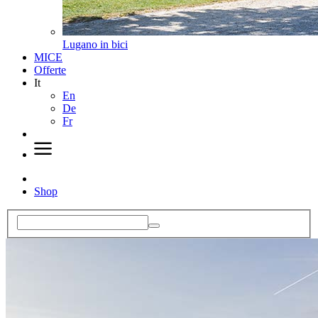
Lugano in bici
MICE
Offerte
It
En
De
Fr
Shop