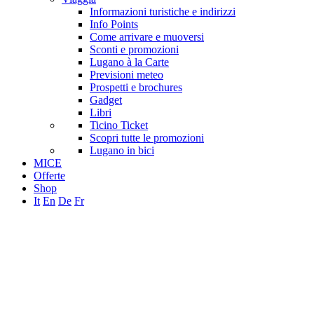
Informazioni turistiche e indirizzi
Info Points
Come arrivare e muoversi
Sconti e promozioni
Lugano à la Carte
Previsioni meteo
Prospetti e brochures
Gadget
Libri
Ticino Ticket
Scopri tutte le promozioni
Lugano in bici
MICE
Offerte
Shop
It
En
De
Fr