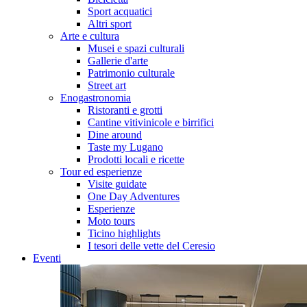
Sport acquatici
Altri sport
Arte e cultura
Musei e spazi culturali
Gallerie d'arte
Patrimonio culturale
Street art
Enogastronomia
Ristoranti e grotti
Cantine vitivinicole e birrifici
Dine around
Taste my Lugano
Prodotti locali e ricette
Tour ed esperienze
Visite guidate
One Day Adventures
Esperienze
Moto tours
Ticino highlights
I tesori delle vette del Ceresio
Eventi