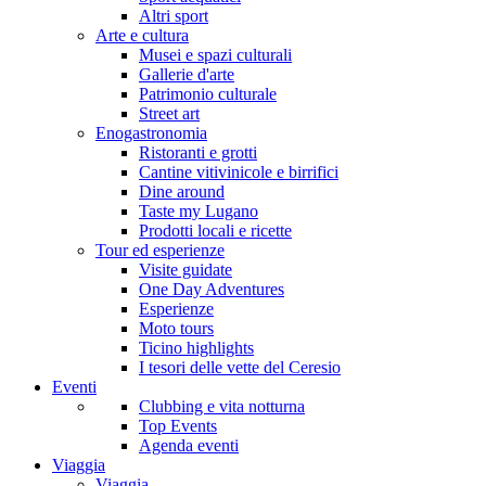
Altri sport
Arte e cultura
Musei e spazi culturali
Gallerie d'arte
Patrimonio culturale
Street art
Enogastronomia
Ristoranti e grotti
Cantine vitivinicole e birrifici
Dine around
Taste my Lugano
Prodotti locali e ricette
Tour ed esperienze
Visite guidate
One Day Adventures
Esperienze
Moto tours
Ticino highlights
I tesori delle vette del Ceresio
Eventi
Clubbing e vita notturna
Top Events
Agenda eventi
Viaggia
Viaggia