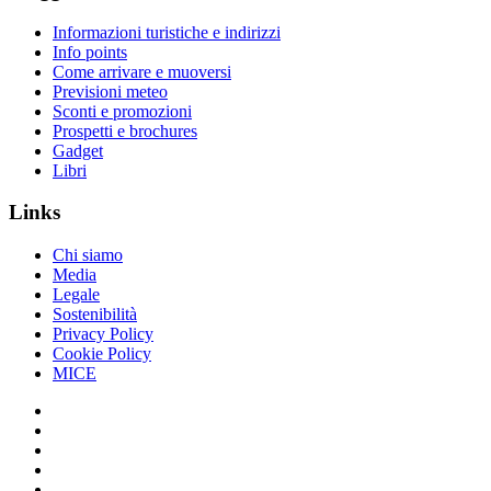
Informazioni turistiche e indirizzi
Info points
Come arrivare e muoversi
Previsioni meteo
Sconti e promozioni
Prospetti e brochures
Gadget
Libri
Links
Chi siamo
Media
Legale
Sostenibilità
Privacy Policy
Cookie Policy
MICE