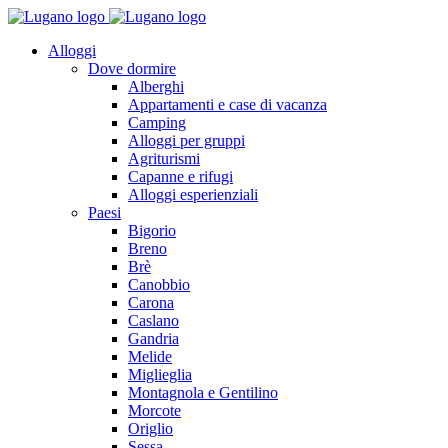
Alloggi
Dove dormire
Alberghi
Appartamenti e case di vacanza
Camping
Alloggi per gruppi
Agriturismi
Capanne e rifugi
Alloggi esperienziali
Paesi
Bigorio
Breno
Brè
Canobbio
Carona
Caslano
Gandria
Melide
Miglieglia
Montagnola e Gentilino
Morcote
Origlio
Sessa