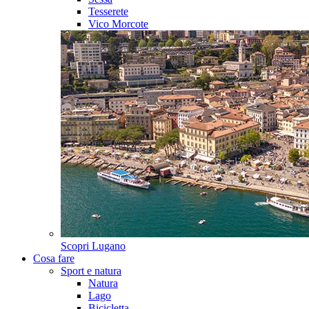
Tesserete
Vico Morcote
Scopri
Lugano
Cosa fare
Sport e natura
Natura
Lago
Bicicletta