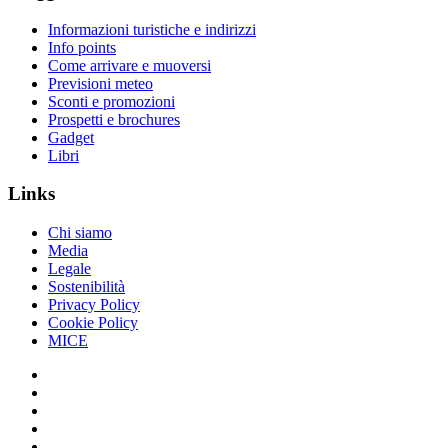
Informazioni turistiche e indirizzi
Info points
Come arrivare e muoversi
Previsioni meteo
Sconti e promozioni
Prospetti e brochures
Gadget
Libri
Links
Chi siamo
Media
Legale
Sostenibilità
Privacy Policy
Cookie Policy
MICE