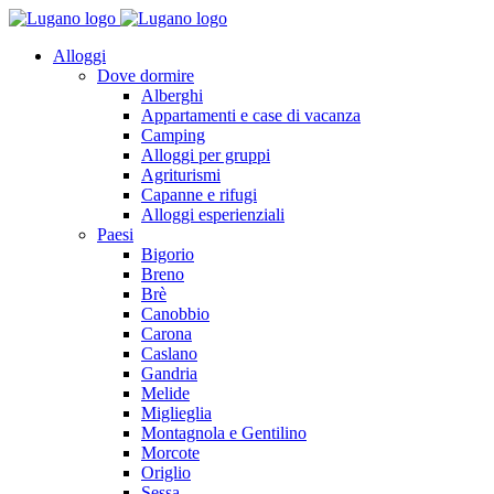
Alloggi
Dove dormire
Alberghi
Appartamenti e case di vacanza
Camping
Alloggi per gruppi
Agriturismi
Capanne e rifugi
Alloggi esperienziali
Paesi
Bigorio
Breno
Brè
Canobbio
Carona
Caslano
Gandria
Melide
Miglieglia
Montagnola e Gentilino
Morcote
Origlio
Sessa