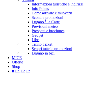
Informazioni turistiche e indirizzi
Info Points
Come arrivare e muoversi
Sconti e promozioni
Lugano à la Carte
Previsioni meteo
Prospetti e brochures
Gadget
Libri
Ticino Ticket
Scopri tutte le promozioni
Lugano in bici
MICE
Offerte
Shop
It
En
De
Fr