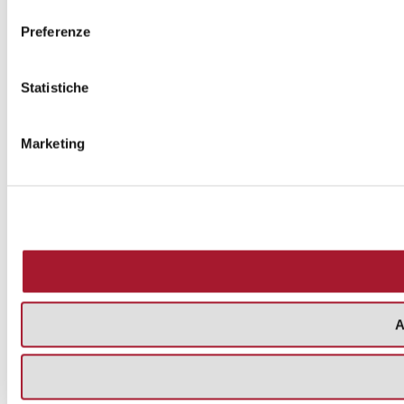
consenso
Preferenze
Statistiche
Marketing
A