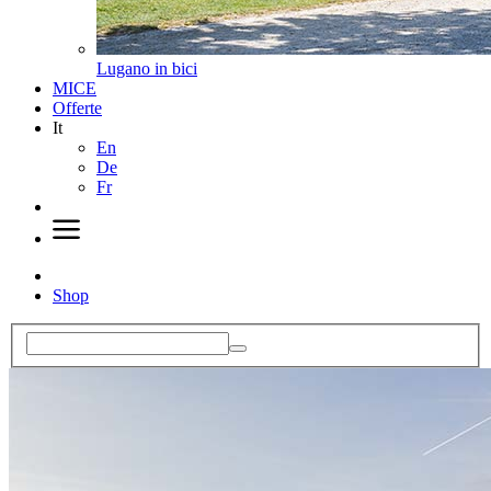
Lugano in bici
MICE
Offerte
It
En
De
Fr
Shop