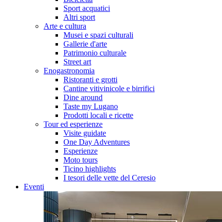
Sport acquatici
Altri sport
Arte e cultura
Musei e spazi culturali
Gallerie d'arte
Patrimonio culturale
Street art
Enogastronomia
Ristoranti e grotti
Cantine vitivinicole e birrifici
Dine around
Taste my Lugano
Prodotti locali e ricette
Tour ed esperienze
Visite guidate
One Day Adventures
Esperienze
Moto tours
Ticino highlights
I tesori delle vette del Ceresio
Eventi