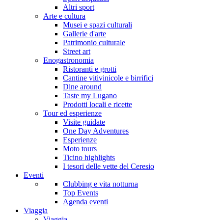
Altri sport
Arte e cultura
Musei e spazi culturali
Gallerie d'arte
Patrimonio culturale
Street art
Enogastronomia
Ristoranti e grotti
Cantine vitivinicole e birrifici
Dine around
Taste my Lugano
Prodotti locali e ricette
Tour ed esperienze
Visite guidate
One Day Adventures
Esperienze
Moto tours
Ticino highlights
I tesori delle vette del Ceresio
Eventi
Clubbing e vita notturna
Top Events
Agenda eventi
Viaggia
Viaggia