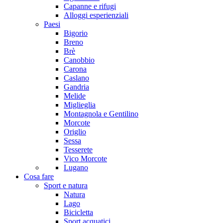
Capanne e rifugi
Alloggi esperienziali
Paesi
Bigorio
Breno
Brè
Canobbio
Carona
Caslano
Gandria
Melide
Miglieglia
Montagnola e Gentilino
Morcote
Origlio
Sessa
Tesserete
Vico Morcote
Lugano
Cosa fare
Sport e natura
Natura
Lago
Bicicletta
Sport acquatici