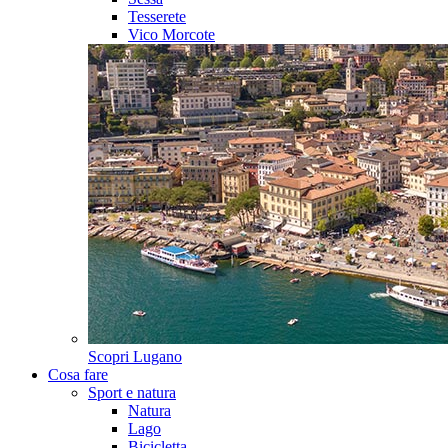
Tesserete
Vico Morcote
Scopri
Lugano
Cosa fare
Sport e natura
Natura
Lago
Bicicletta