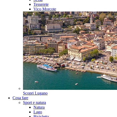
Tesserete
Vico Morcote
Scopri
Lugano
Cosa fare
Sport e natura
Natura
Lago
Bicicletta