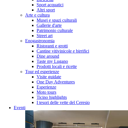
Sport acquatici
Altri sport
Arte e cultura
Musei e spazi culturali
Gallerie d'arte
Patrimonio culturale
Street art
Enogastronomia
Ristoranti e grotti
Cantine vitivinicole e birrifici
Dine around
Taste my Lugano
Prodotti locali e ricette
Tour ed esperienze
Visite guidate
One Day Adventures
Esperienze
Moto tours
Ticino highlights
I tesori delle vette del Ceresio
Eventi