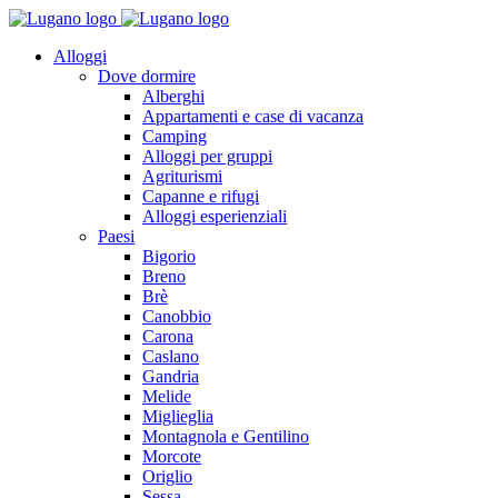
Alloggi
Dove dormire
Alberghi
Appartamenti e case di vacanza
Camping
Alloggi per gruppi
Agriturismi
Capanne e rifugi
Alloggi esperienziali
Paesi
Bigorio
Breno
Brè
Canobbio
Carona
Caslano
Gandria
Melide
Miglieglia
Montagnola e Gentilino
Morcote
Origlio
Sessa