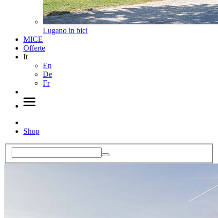
Lugano in bici
MICE
Offerte
It
En
De
Fr
Shop