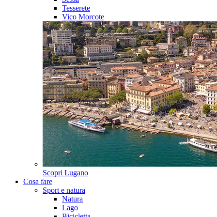
Tesserete
Vico Morcote
Scopri
Lugano
Cosa fare
Sport e natura
Natura
Lago
Bicicletta