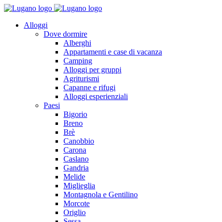
Alloggi
Dove dormire
Alberghi
Appartamenti e case di vacanza
Camping
Alloggi per gruppi
Agriturismi
Capanne e rifugi
Alloggi esperienziali
Paesi
Bigorio
Breno
Brè
Canobbio
Carona
Caslano
Gandria
Melide
Miglieglia
Montagnola e Gentilino
Morcote
Origlio
Sessa