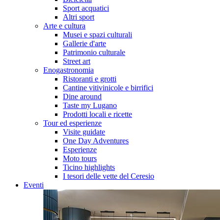
Sport acquatici
Altri sport
Arte e cultura
Musei e spazi culturali
Gallerie d'arte
Patrimonio culturale
Street art
Enogastronomia
Ristoranti e grotti
Cantine vitivinicole e birrifici
Dine around
Taste my Lugano
Prodotti locali e ricette
Tour ed esperienze
Visite guidate
One Day Adventures
Esperienze
Moto tours
Ticino highlights
I tesori delle vette del Ceresio
Eventi