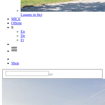
Lugano in bici
MICE
Offerte
It
En
De
Fr
Shop