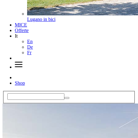
Lugano in bici
MICE
Offerte
It
En
De
Fr
Shop