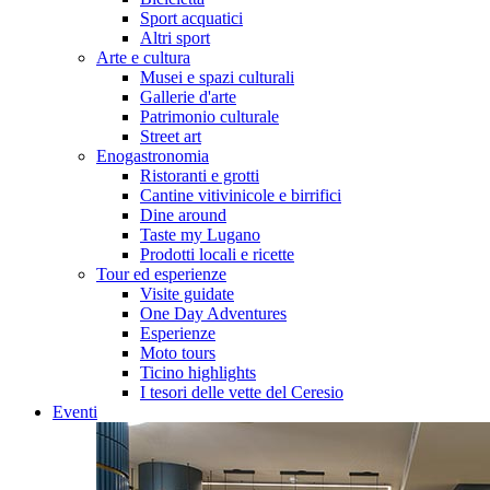
Sport acquatici
Altri sport
Arte e cultura
Musei e spazi culturali
Gallerie d'arte
Patrimonio culturale
Street art
Enogastronomia
Ristoranti e grotti
Cantine vitivinicole e birrifici
Dine around
Taste my Lugano
Prodotti locali e ricette
Tour ed esperienze
Visite guidate
One Day Adventures
Esperienze
Moto tours
Ticino highlights
I tesori delle vette del Ceresio
Eventi