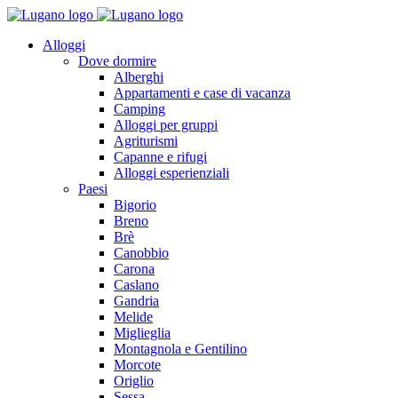
Alloggi
Dove dormire
Alberghi
Appartamenti e case di vacanza
Camping
Alloggi per gruppi
Agriturismi
Capanne e rifugi
Alloggi esperienziali
Paesi
Bigorio
Breno
Brè
Canobbio
Carona
Caslano
Gandria
Melide
Miglieglia
Montagnola e Gentilino
Morcote
Origlio
Sessa