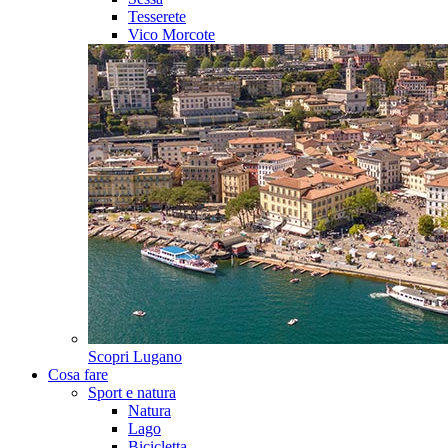
Tesserete
Vico Morcote
Scopri
Lugano
Cosa fare
Sport e natura
Natura
Lago
Bicicletta