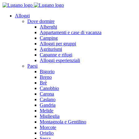
Alloggi
Dove dormire
Alberghi
Appartamenti e case di vacanza
Camping
Alloggi per gruppi
Agriturismi
Capanne e rifugi
Alloggi esperienziali
Paesi
Bigorio
Breno
Brè
Canobbio
Carona
Caslano
Gandria
Melide
Miglieglia
Montagnola e Gentilino
Morcote
Origlio
Sessa