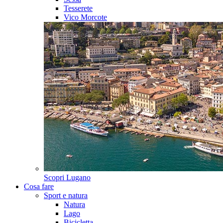
Tesserete
Vico Morcote
Scopri
Lugano
Cosa fare
Sport e natura
Natura
Lago
Bicicletta