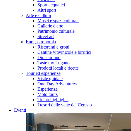
Sport acquatici
Altri sport
Arte e cultura
Musei e spazi culturali
Gallerie d'arte
Patrimonio culturale
Street art
Enogastronomia
Ristoranti e grotti
Cantine vitivinicole e birrifici
Dine around
Taste my Lugano
Prodotti locali e ricette
Tour ed esperienze
Visite guidate
One Day Adventures
Esperienze
Moto tours
Ticino highlights
I tesori delle vette del Ceresio
Eventi