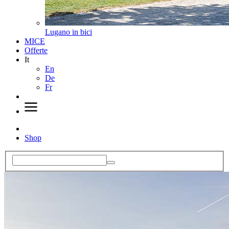
Lugano in bici
MICE
Offerte
It
En
De
Fr
Shop