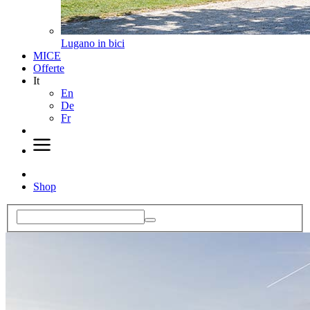
Lugano in bici
MICE
Offerte
It
En
De
Fr
Shop