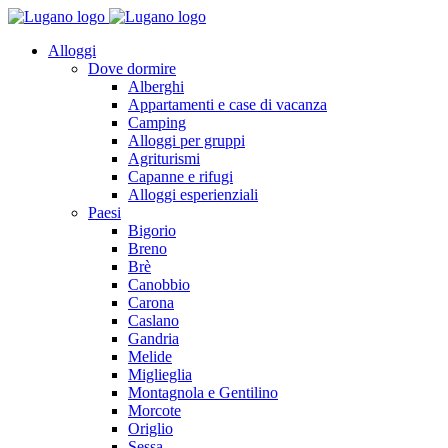
Alloggi
Dove dormire
Alberghi
Appartamenti e case di vacanza
Camping
Alloggi per gruppi
Agriturismi
Capanne e rifugi
Alloggi esperienziali
Paesi
Bigorio
Breno
Brè
Canobbio
Carona
Caslano
Gandria
Melide
Miglieglia
Montagnola e Gentilino
Morcote
Origlio
Sessa