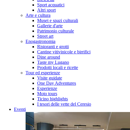
Sport acquatici
Altri sport
Arte e cultura
Musei e spazi culturali
Gallerie d'arte
Patrimonio culturale
Street art
Enogastronomia
Ristoranti e grotti
Cantine vitivinicole e birrifici
Dine around
Taste my Lugano
Prodotti locali e ricette
Tour ed esperienze
Visite guidate
One Day Adventures
Esperienze
Moto tours
Ticino highlights
I tesori delle vette del Ceresio
Eventi