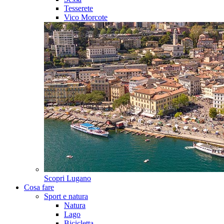
Tesserete
Vico Morcote
Scopri
Lugano
Cosa fare
Sport e natura
Natura
Lago
Bicicletta