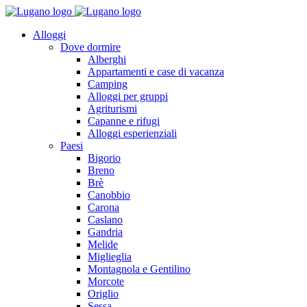
Alloggi
Dove dormire
Alberghi
Appartamenti e case di vacanza
Camping
Alloggi per gruppi
Agriturismi
Capanne e rifugi
Alloggi esperienziali
Paesi
Bigorio
Breno
Brè
Canobbio
Carona
Caslano
Gandria
Melide
Miglieglia
Montagnola e Gentilino
Morcote
Origlio
Sessa