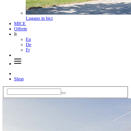
Lugano in bici
MICE
Offerte
It
En
De
Fr
Shop