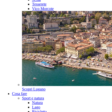
Tesserete
Vico Morcote
Scopri
Lugano
Cosa fare
Sport e natura
Natura
Lago
Bicicletta