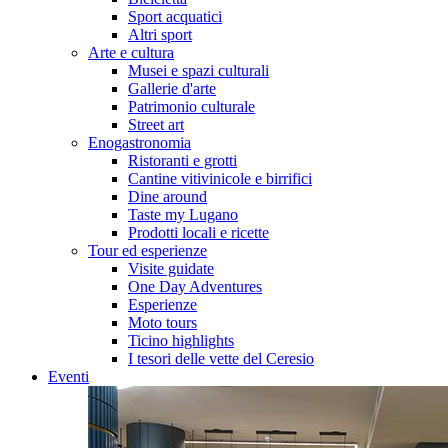
Sport acquatici
Altri sport
Arte e cultura
Musei e spazi culturali
Gallerie d'arte
Patrimonio culturale
Street art
Enogastronomia
Ristoranti e grotti
Cantine vitivinicole e birrifici
Dine around
Taste my Lugano
Prodotti locali e ricette
Tour ed esperienze
Visite guidate
One Day Adventures
Esperienze
Moto tours
Ticino highlights
I tesori delle vette del Ceresio
Eventi